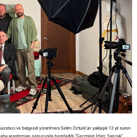
azeteci ve belgesel yönetmeni Selim Öztürk'ün yaklaşık 13 yıl süren
aha araştırması sonucunda hazırladığı "Geçmişin İzleri: Sancak"