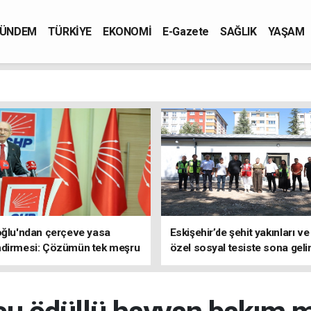
ÜNDEM
TÜRKİYE
EKONOMİ
E-Gazete
SAĞLIK
YAŞAM
oğlu'ndan çerçeve yasa
Eskişehir’de şehit yakınları ve
ndirmesi: Çözümün tek meşru
özel sosyal tesiste sona geli
TBMM'dir