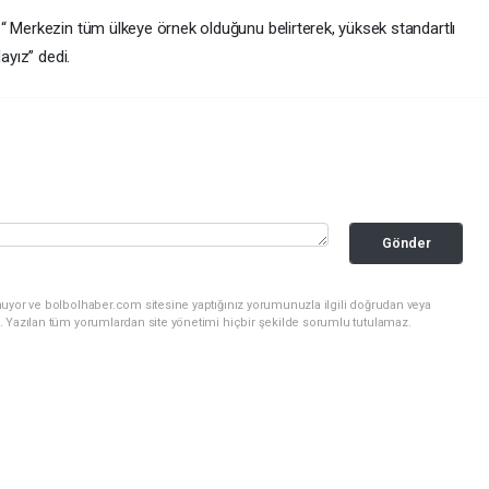
“ Merkezin tüm ülkeye örnek olduğunu belirterek, yüksek standartlı
ayız” dedi.
Gönder
nuyor ve bolbolhaber.com sitesine yaptığınız yorumunuzla ilgili doğrudan veya
. Yazılan tüm yorumlardan site yönetimi hiçbir şekilde sorumlu tutulamaz.