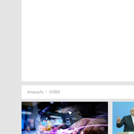
Anasayfa
DİĞER