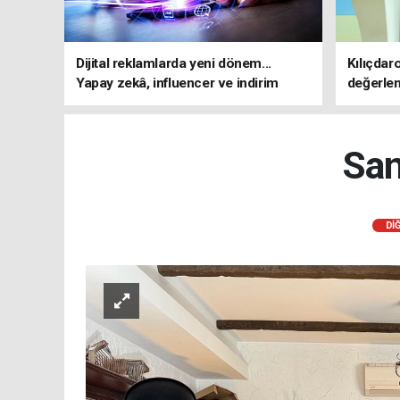
Dijital reklamlarda yeni dönem...
Kılıçdar
Yapay zekâ, influencer ve indirim
değerle
kampanyalarına sıkı kurallar
adresi 
San
Dİ