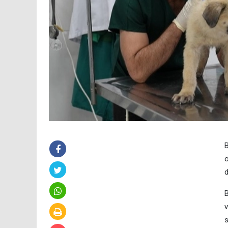
B
ö
d
B
v
s