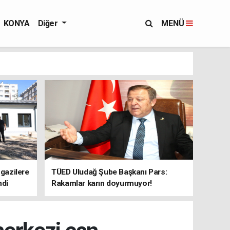
KONYA
Diğer
MENÜ
 gazilere
TÜED Uludağ Şube Başkanı Pars:
ndi
Rakamlar karın doyurmuyor!