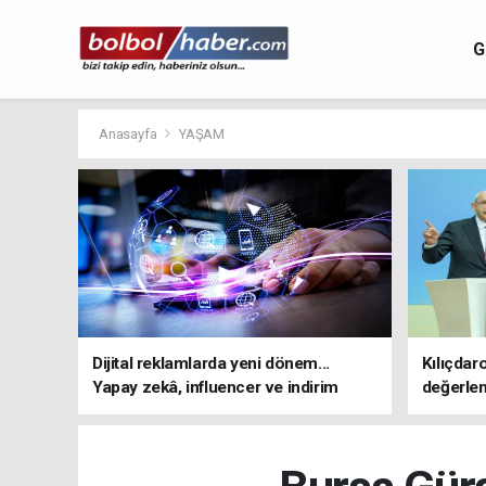
G
Anasayfa
YAŞAM
Dijital reklamlarda yeni dönem...
Kılıçdar
Yapay zekâ, influencer ve indirim
değerle
kampanyalarına sıkı kurallar
adresi 