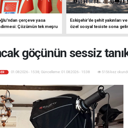
oğlu'ndan çerçeve yasa
Eskişehir’de şehit yakınları ve
ndirmesi: Çözümün tek meşru
özel sosyal tesiste sona geli
TBMM'dir
cak göçünün sessiz tanık
01.08.2026 - 15:38, Güncelleme: 01.08.2026 - 15:38
5156 kez okund
ĞER