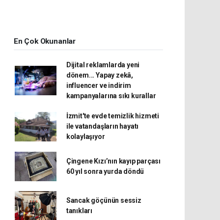
En Çok Okunanlar
Dijital reklamlarda yeni
dönem... Yapay zekâ,
influencer ve indirim
kampanyalarına sıkı kurallar
İzmit'te evde temizlik hizmeti
ile vatandaşların hayatı
kolaylaşıyor
Çingene Kızı’nın kayıp parçası
60 yıl sonra yurda döndü
Sancak göçünün sessiz
tanıkları