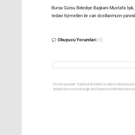
Bursa Gürsu Belediye Başkanı Mustafa Işık, 
tedavi hizmetleri ile can dostlarımızın yanınd
Okuyucu Yorumları
(0)
Yorum yazarak Topluluk Kuralları’nı kabul etmiş bulu
dolaylı tüm sorumluluğu tek başınıza üstleniyorsunuz