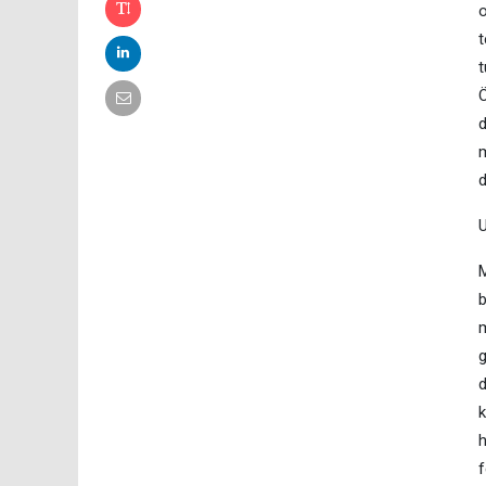
o
t
t
Ö
d
m
d
M
b
m
g
d
k
h
f