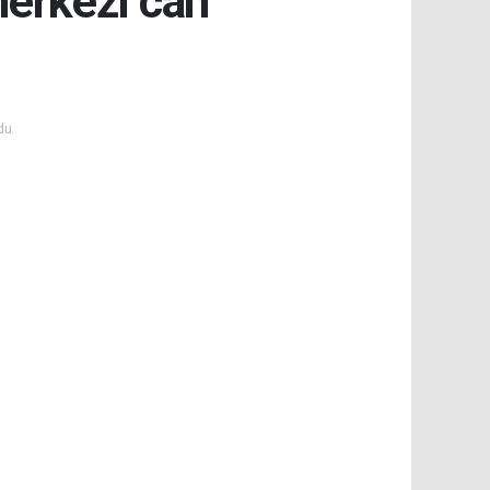
erkezi can
du.