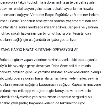
perasyonla takdir topladı. Tam donanımlı tesiste gerçekleştirilen
edavi ve rehabilitasyon çalışmaları, sokak hayvanlarının hayata
utunmasını sağlıyor. Veteriner Başak Ergürbüz ve Veteriner Hekim
merul Faruk Erdoğan’ın ameliyatları sonrası yaşama tutunan can
ostlar daha sonra merkezde misafir ediliyor. Sahipsiz ve yardıma
uhtaç sokak hayvanları için bir umut kapısı olan tesiste, can
ostların sağlığı için olağanüstü bir çaba gösteriliyor.
UZMAN KADRO HAYAT KURTARAN OPERASYONLAR
erkezde görev yapan veteriner hekimler, zorlu tıbbi operasyonları
üyük bir özveriyle gerçekleştiriyor. Daha önce acil durumlarla
erkeze getirilen gebe ve yardıma muhtaç sokak kedilerinde olduğu
ibi, zorlu operasyonları başarıyla tamamlayan veterinerler, sevimli
ostların yeniden sağlığına kavuşmasını sağlıyor. Kapsamlı muayene,
ısırlaştırma, mikroçip ve aşılama gibi koruyucu ve tedavi edici
ekimlik faaliyetlerinin yanı sıra uzman kadronun sergilediği bu
edakar yaklaşımlar, hayvanseverlerin de takdirini topluyor.