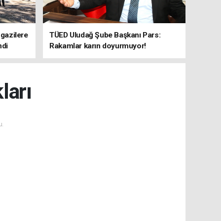
 gazilere
TÜED Uludağ Şube Başkanı Pars:
ndi
Rakamlar karın doyurmuyor!
ları
u.