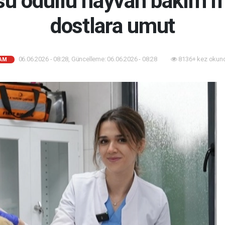
su ödüllü hayvan bakım m
dostlara umut
06.06.2026 - 08:28, Güncelleme: 06.06.2026 - 08:28
8136+ kez okun
AM