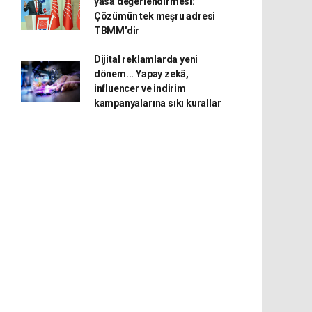
yasa değerlendirmesi:
Çözümün tek meşru adresi
TBMM'dir
Dijital reklamlarda yeni
dönem... Yapay zekâ,
influencer ve indirim
kampanyalarına sıkı kurallar