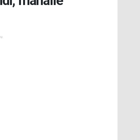
di, mahalle
u.