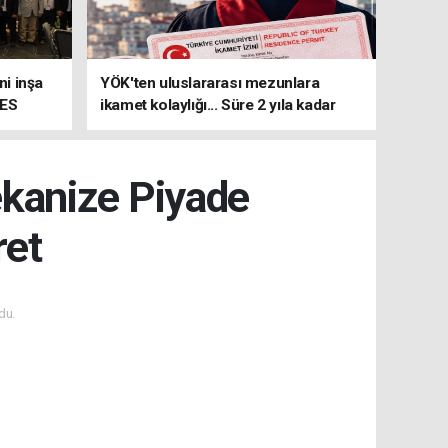
i inşa
YÖK'ten uluslararası mezunlara
MES
ikamet kolaylığı... Süre 2 yıla kadar
uzatılabilecek
kanize Piyade
ret
du.