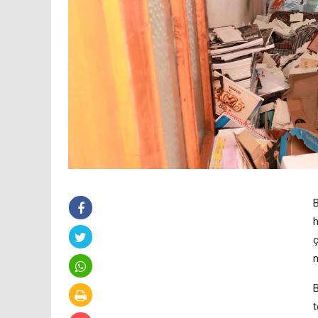
B
h
ç
m
B
t