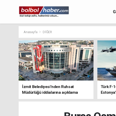
G
Anasayfa
DİĞER
İzmit Belediyesi'nden Ruhsat
Türk F-1
Müdürlüğü iddialarına açıklama
Estonya'
sistemle