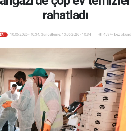
ngazi’de çöp ev temizlen
rahatladı
10.06.2026 - 10:34, Güncelleme: 10.06.2026 - 10:34
4597+ kez okund
ER