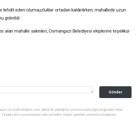
ını tehdit eden olumsuzluklar ortadan kaldırılırken, mahallede uzun
 giderildi.
es alan mahalle sakinleri, Osmangazi Belediyesi ekiplerine teşekkür
Gönder
nuyor ve bolbolhaber.com sitesine yaptığınız yorumunuzla ilgili doğrudan veya
. Yazılan tüm yorumlardan site yönetimi hiçbir şekilde sorumlu tutulamaz.