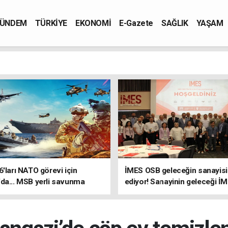
ÜNDEM
TÜRKİYE
EKONOMİ
E-Gazete
SAĞLIK
YAŞAM
6'ları NATO görevi için
İMES OSB geleceğin sanayisin
da... MSB yerli savunma
ediyor! Sanayinin geleceği İ
riyle güçleniyor
OSB'de konuşuldu