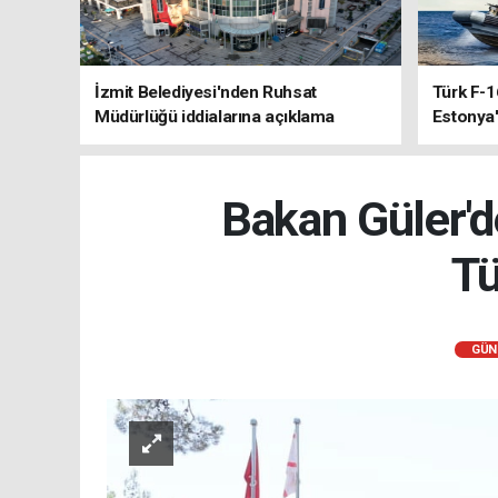
İzmit Belediyesi'nden Ruhsat
Türk F-1
Müdürlüğü iddialarına açıklama
Estonya'
sistemle
Bakan Güler'
Tü
GÜN