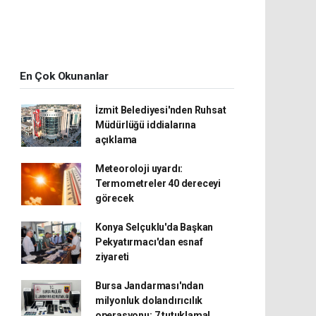
En Çok Okunanlar
İzmit Belediyesi'nden Ruhsat
Müdürlüğü iddialarına
açıklama
Meteoroloji uyardı:
Termometreler 40 dereceyi
görecek
Konya Selçuklu'da Başkan
Pekyatırmacı'dan esnaf
ziyareti
Bursa Jandarması'ndan
milyonluk dolandırıcılık
operasyonu: 7 tutuklama!