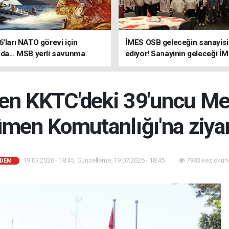
6'ları NATO görevi için
İMES OSB geleceğin sanayisin
da... MSB yerli savunma
ediyor! Sanayinin geleceği İ
riyle güçleniyor
OSB'de konuşuldu
den KKTC'deki 39'uncu Me
men Komutanlığı'na ziya
19.07.2026 - 18:45, Güncelleme: 19.07.2026 - 18:45
7983 kez okun
DEM