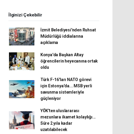
İlginizi Çekebilir
İzmit Belediyesi'nden Ruhsat
Müdürlüğü iddialarına
açıklama
Konya'da Başkan Altay
öğrencilerin heyecanına ortak
oldu
Türk F-16'ları NATO görevi
için Estonya'da... MSB yerli
savunma sistemleriyle
güçleniyor
YÖK'ten uluslararası
mezunlara ikamet kolaylığı...
Süre 2 yıla kadar
uzatılabilecek