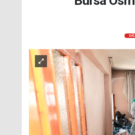
Bursa Osma
DİĞ