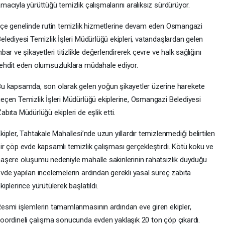
macıyla yürüttüğü temizlik çalışmalarını aralıksız sürdürüyor.
lçe genelinde rutin temizlik hizmetlerine devam eden Osmangazi
elediyesi Temizlik İşleri Müdürlüğü ekipleri, vatandaşlardan gelen
hbar ve şikayetleri titizlikle değerlendirerek çevre ve halk sağlığını
ehdit eden olumsuzluklara müdahale ediyor.
u kapsamda, son olarak gelen yoğun şikayetler üzerine harekete
eçen Temizlik İşleri Müdürlüğü ekiplerine, Osmangazi Belediyesi
abıta Müdürlüğü ekipleri de eşlik etti.
kipler, Tahtakale Mahallesi’nde uzun yıllardır temizlenmediği belirtilen
ir çöp evde kapsamlı temizlik çalışması gerçekleştirdi. Kötü koku ve
aşere oluşumu nedeniyle mahalle sakinlerinin rahatsızlık duyduğu
vde yapılan incelemelerin ardından gerekli yasal süreç zabıta
kiplerince yürütülerek başlatıldı.
esmi işlemlerin tamamlanmasının ardından eve giren ekipler,
oordineli çalışma sonucunda evden yaklaşık 20 ton çöp çıkardı.