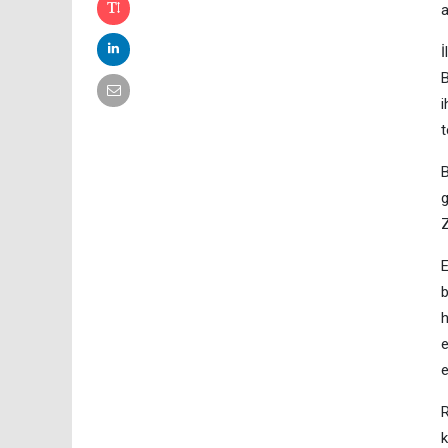
a
İ
B
i
t
B
g
Z
E
b
h
e
e
R
k