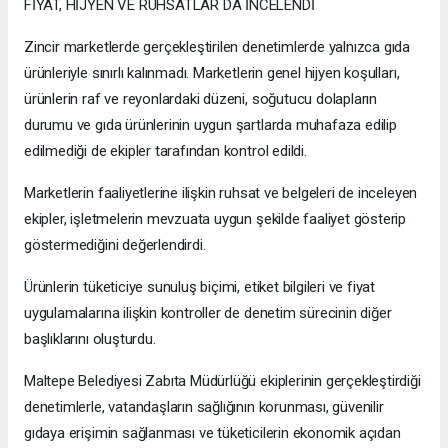
FİYAT, HİJYEN VE RUHSATLAR DA İNCELENDİ
Zincir marketlerde gerçekleştirilen denetimlerde yalnızca gıda
ürünleriyle sınırlı kalınmadı. Marketlerin genel hijyen koşulları,
ürünlerin raf ve reyonlardaki düzeni, soğutucu dolapların
durumu ve gıda ürünlerinin uygun şartlarda muhafaza edilip
edilmediği de ekipler tarafından kontrol edildi.
Marketlerin faaliyetlerine ilişkin ruhsat ve belgeleri de inceleyen
ekipler, işletmelerin mevzuata uygun şekilde faaliyet gösterip
göstermediğini değerlendirdi.
Ürünlerin tüketiciye sunuluş biçimi, etiket bilgileri ve fiyat
uygulamalarına ilişkin kontroller de denetim sürecinin diğer
başlıklarını oluşturdu.
Maltepe Belediyesi Zabıta Müdürlüğü ekiplerinin gerçekleştirdiği
denetimlerle, vatandaşların sağlığının korunması, güvenilir
gıdaya erişimin sağlanması ve tüketicilerin ekonomik açıdan