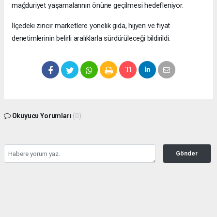
mağduriyet yaşamalarının önüne geçilmesi hedefleniyor.
İlçedeki zincir marketlere yönelik gıda, hijyen ve fiyat
denetimlerinin belirli aralıklarla sürdürüleceği bildirildi.
Okuyucu Yorumları
(0)
Gönder
Yorum yazarak Topluluk Kuralları’nı kabul etmiş bulunuyor ve bolbolhaber.com
sitesine yaptığınız yorumunuzla ilgili doğrudan veya dolaylı tüm sorumluluğu tek
başınıza üstleniyorsunuz. Yazılan tüm yorumlardan site yönetimi hiçbir şekilde
sorumlu tutulamaz.