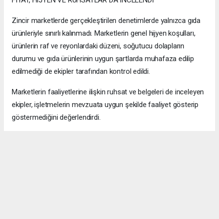
FİYAT, HİJYEN VE RUHSATLAR DA İNCELENDİ
Zincir marketlerde gerçekleştirilen denetimlerde yalnızca gıda
ürünleriyle sınırlı kalınmadı. Marketlerin genel hijyen koşulları,
ürünlerin raf ve reyonlardaki düzeni, soğutucu dolapların
durumu ve gıda ürünlerinin uygun şartlarda muhafaza edilip
edilmediği de ekipler tarafından kontrol edildi.
Marketlerin faaliyetlerine ilişkin ruhsat ve belgeleri de inceleyen
ekipler, işletmelerin mevzuata uygun şekilde faaliyet gösterip
göstermediğini değerlendirdi.
Ürünlerin tüketiciye sunuluş biçimi, etiket bilgileri ve fiyat
uygulamalarına ilişkin kontroller de denetim sürecinin diğer
başlıklarını oluşturdu.
Maltepe Belediyesi Zabıta Müdürlüğü ekiplerinin gerçekleştirdiği
denetimlerle, vatandaşların sağlığının korunması, güvenilir
gıdaya erişimin sağlanması ve tüketicilerin ekonomik açıdan