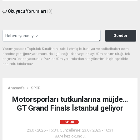
Okuyucu Yorumları
(0)
Gönder
Yorum yazarak Topluluk Kuralları’nı kabul etmiş bulunuyor ve bolbolhaber.com
sitesine yaptığınız yorumunuzla ilgili doğrudan veya dolaylı tüm sorumluluğu tek
başınıza üstleniyorsunuz. Yazılan tüm yorumlardan site yönetimi hiçbir şekilde
sorumlu tutulamaz.
Anasayfa
SPOR
Motorsporları tutkunlarına müjde...
GT Grand Finals İstanbul geliyor
SPOR
23.07.2026 - 16:31, Güncelleme: 23.07.2026 - 16:31
8874 kez okundu.