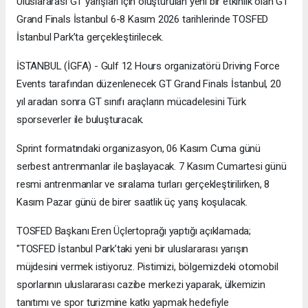
Uluslararası GT yarışları için oluşturulan yeni bir etkinlik olan GT
Grand Finals İstanbul 6-8 Kasım 2026 tarihlerinde TOSFED
İstanbul Park’ta gerçekleştirilecek.
İSTANBUL (İGFA) - Gulf 12 Hours organizatörü Driving Force
Events tarafından düzenlenecek GT Grand Finals İstanbul, 20
yıl aradan sonra GT sınıfı araçların mücadelesini Türk
sporseverler ile buluşturacak.
Sprint formatındaki organizasyon, 06 Kasım Cuma günü
serbest antrenmanlar ile başlayacak. 7 Kasım Cumartesi günü
resmi antrenmanlar ve sıralama turları gerçekleştirilirken, 8
Kasım Pazar günü de birer saatlik üç yarış koşulacak.
TOSFED Başkanı Eren Üçlertoprağı yaptığı açıklamada;
"TOSFED İstanbul Park’taki yeni bir uluslararası yarışın
müjdesini vermek istiyoruz. Pistimizi, bölgemizdeki otomobil
sporlarının uluslararası cazibe merkezi yaparak, ülkemizin
tanıtımı ve spor turizmine katkı yapmak hedefiyle