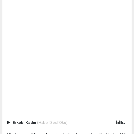
Erkek
|
Kadın
(Haberi Sesli Oku)