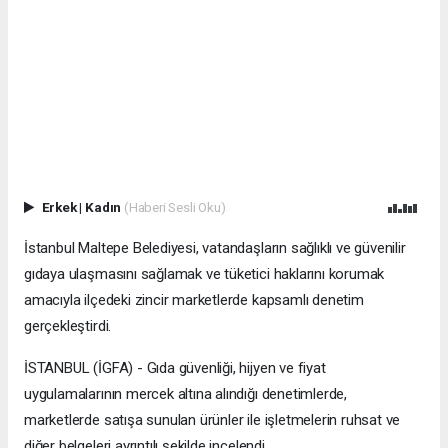
Erkek
|
Kadın
(Haberi Sesli Oku)
İstanbul Maltepe Belediyesi, vatandaşların sağlıklı ve güvenilir
gıdaya ulaşmasını sağlamak ve tüketici haklarını korumak
amacıyla ilçedeki zincir marketlerde kapsamlı denetim
gerçekleştirdi.
İSTANBUL (İGFA) - Gıda güvenliği, hijyen ve fiyat
uygulamalarının mercek altına alındığı denetimlerde,
marketlerde satışa sunulan ürünler ile işletmelerin ruhsat ve
diğer belgeleri ayrıntılı şekilde incelendi.