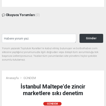
Okuyucu Yorumları
(0)
Gönder
Yorum yazarak Topluluk Kuralları’nı kabul etmiş bulunuyor ve bolbolhaber.com
sitesine yaptığınız yorumunuzla ilgili doğrudan veya dolaylı tüm sorumluluğu tek
başınıza üstleniyorsunuz. Yazılan tüm yorumlardan site yönetimi hiçbir şekilde
sorumlu tutulamaz.
Anasayfa
GÜNDEM
İstanbul Maltepe’de zincir
marketlere sıkı denetim
GÜNDEM