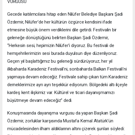
VURGUSU
Gecede katılımcılara hitap eden Nilüfer Belediye Başkanı Şadi
Özdemir, Nilüfer’de her kültürün özgürce kendisini ifade
etmesine büyük önem verdiklerini dile getirdi. Festivalin bir
geleneğe dönüştüğünü belirten Başkan Şadi Özdemir,
“Herkesin sesi, hepimizin Nilüfer’i diyoruz. Bu festivali de
hemşehrilerimizin sesi burada duyulsun diye düzenliyoruz.
Geçen yıl başlattığımız bu geleneği sürdürüyoruz; her yıl
ilkbaharda Karadeniz Festivali’ni, sonbaharda Balkan Festivali’ni
yapmaya devam edeceğiz. Festivale sahip çıkan tüm Karadeniz
derneklerimize ayrı ayrı teşekkür ediyorum. Bölgedeki altı ilçeyle
kardeş kent ilişkimiz var. Kültürel ve ticari dayanışmamızı
büyütmeye devam edeceğiz” dedi.
Konuşmasında dayanışma vurgusu da yapan Başkan Şadi
Özdemir, zorluklar karşısında Mustafa Kemal Atatürk’ün
mücadelesinden ilham aldıklarının altını çizerek şunları söyledi: