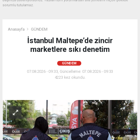
başınıza üstleniyorsunuz. Yazılan tüm yorumlardan site yönetimi hiçbir şekilde
sorumlu tutulamaz.
Anasayfa
GÜNDEM
İstanbul Maltepe’de zincir
marketlere sıkı denetim
GÜNDEM
07.08.2026 - 09:33, Güncelleme: 07.08.2026 - 09:33
4223 kez okundu.