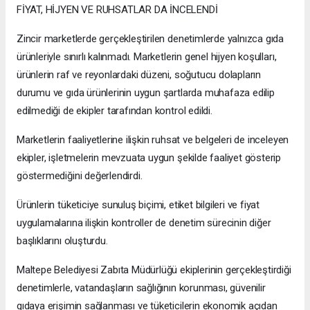
FİYAT, HİJYEN VE RUHSATLAR DA İNCELENDİ
Zincir marketlerde gerçekleştirilen denetimlerde yalnızca gıda
ürünleriyle sınırlı kalınmadı. Marketlerin genel hijyen koşulları,
ürünlerin raf ve reyonlardaki düzeni, soğutucu dolapların
durumu ve gıda ürünlerinin uygun şartlarda muhafaza edilip
edilmediği de ekipler tarafından kontrol edildi.
Marketlerin faaliyetlerine ilişkin ruhsat ve belgeleri de inceleyen
ekipler, işletmelerin mevzuata uygun şekilde faaliyet gösterip
göstermediğini değerlendirdi.
Ürünlerin tüketiciye sunuluş biçimi, etiket bilgileri ve fiyat
uygulamalarına ilişkin kontroller de denetim sürecinin diğer
başlıklarını oluşturdu.
Maltepe Belediyesi Zabıta Müdürlüğü ekiplerinin gerçekleştirdiği
denetimlerle, vatandaşların sağlığının korunması, güvenilir
gıdaya erişimin sağlanması ve tüketicilerin ekonomik açıdan