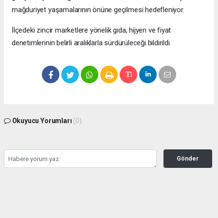
mağduriyet yaşamalarının önüne geçilmesi hedefleniyor.
İlçedeki zincir marketlere yönelik gıda, hijyen ve fiyat
denetimlerinin belirli aralıklarla sürdürüleceği bildirildi.
Okuyucu Yorumları
(0)
Gönder
Yorum yazarak Topluluk Kuralları’nı kabul etmiş bulunuyor ve bolbolhaber.com
sitesine yaptığınız yorumunuzla ilgili doğrudan veya dolaylı tüm sorumluluğu tek
başınıza üstleniyorsunuz. Yazılan tüm yorumlardan site yönetimi hiçbir şekilde
sorumlu tutulamaz.