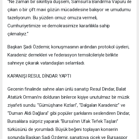
“Ne zaman bir sıkıntıya düşsem, Samsun’a Bandırma Vapuru ile
çıkan o bir çift mavi gözün mücadelesine bakıyor ve umudumu
tazeliyorum. Bu yüzden omuz omuza vermeli,
Cumhuriyetimize ve demokrasimize kararlılıkla sahip
çıkmalıyız.”
Başkan Şadi Özdemir, konuşmasının ardından protokol üyeleri,
Karadeniz dernekleri ve federasyon temsilcileriyle birlikte
sahneye çıkarak vatandaşları selamladı.
KAPANIŞI RESUL DİNDAR YAPTI
Gecenin finalinde sahne alan ünlü sanatçı Resul Dindar, Balat
Atatürk Ormanı’nı dolduran binlerce kişiye unutulmaz bir müzik
ziyafeti sundu. “Gümüşhane Kızları”, “Dalgalan Karadeniz” ve
“Duman Aldi Dağlara” gibi popüler şarkılarını seslendiren Dindar,
Bursalılara sürpriz yaparak “Bursa’nın Ufak Tefek Taşları”
türküsünü de yorumladı. Büyük beğeni toplayan konserin
sonunda Başkan Şadi Özdemir, sanatçıya çiçek ve Bursaspor