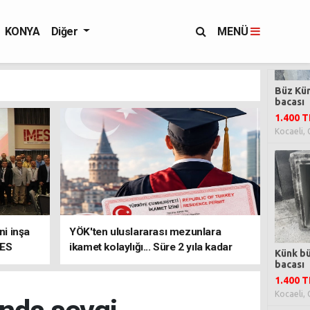
KONYA
Diğer
MENÜ
i inşa
YÖK'ten uluslararası mezunlara
MES
ikamet kolaylığı... Süre 2 yıla kadar
uzatılabilecek