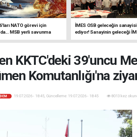
6'ları NATO görevi için
İMES OSB geleceğin sanayisin
da... MSB yerli savunma
ediyor! Sanayinin geleceği İ
riyle güçleniyor
OSB'de konuşuldu
den KKTC'deki 39'uncu Me
men Komutanlığı'na ziya
19.07.2026 - 18:45, Güncelleme: 19.07.2026 - 18:45
8013 kez okun
DEM