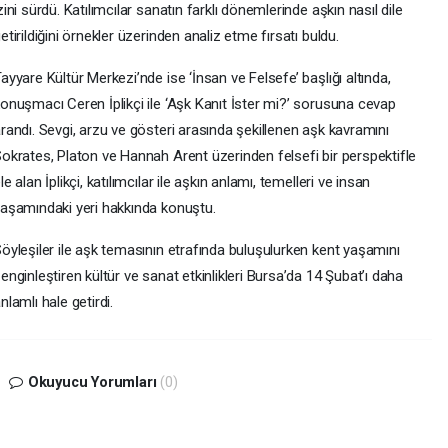
zini sürdü. Katılımcılar sanatın farklı dönemlerinde aşkın nasıl dile
etirildiğini örnekler üzerinden analiz etme fırsatı buldu.
ayyare Kültür Merkezi’nde ise ‘İnsan ve Felsefe’ başlığı altında,
onuşmacı Ceren İplikçi ile ‘Aşk Kanıt İster mi?’ sorusuna cevap
randı. Sevgi, arzu ve gösteri arasında şekillenen aşk kavramını
okrates, Platon ve Hannah Arent üzerinden felsefi bir perspektifle
le alan İplikçi, katılımcılar ile aşkın anlamı, temelleri ve insan
aşamındaki yeri hakkında konuştu.
öyleşiler ile aşk temasının etrafında buluşulurken kent yaşamını
enginleştiren kültür ve sanat etkinlikleri Bursa’da 14 Şubat’ı daha
nlamlı hale getirdi.
Okuyucu Yorumları
(0)