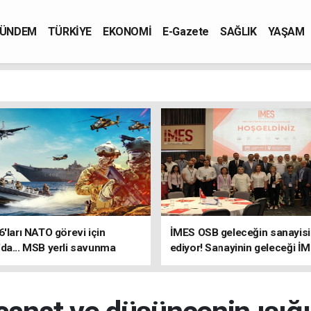
ÜNDEM
TÜRKİYE
EKONOMİ
E-Gazete
SAĞLIK
YAŞAM
6'ları NATO görevi için
İMES OSB geleceğin sanayisin
da... MSB yerli savunma
ediyor! Sanayinin geleceği İ
riyle güçleniyor
OSB'de konuşuldu