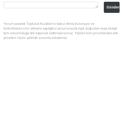
Gönder
Yorum yazarak Topluluk Kuralları’nı kabul etmiş bulunuyor ve
bolbolhaber.com sitesine yaptığınız yorumunuzla ilgili doğrudan veya dolaylı
tüm sorumluluğu tek başınıza üstleniyorsunuz. Yazılan tüm yorumlardan site
yönetimi hiçbir şekilde sorumlu tutulamaz.