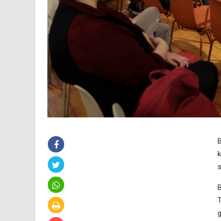
B
k
s
B
T
g