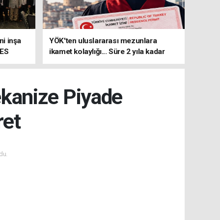
i inşa
YÖK'ten uluslararası mezunlara
MES
ikamet kolaylığı... Süre 2 yıla kadar
uzatılabilecek
kanize Piyade
ret
du.