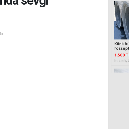
ında sevgi
u.