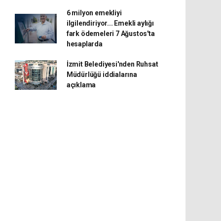
6 milyon emekliyi
ilgilendiriyor... Emekli aylığı
fark ödemeleri 7 Ağustos'ta
hesaplarda
İzmit Belediyesi'nden Ruhsat
Müdürlüğü iddialarına
açıklama