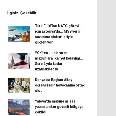
İlginizi Çekebilir
Türk F-16'ları NATO görevi
için Estonya'da... MSB yerli
savunma sistemleriyle
güçleniyor
YÖK'ten uluslararası
mezunlara ikamet kolaylığı...
Süre 2 yıla kadar
uzatılabilecek
Konya'da Başkan Altay
öğrencilerin heyecanına ortak
oldu
Yalova'da makine arızası
yapan tanker güvenli bölgeye
çekildi