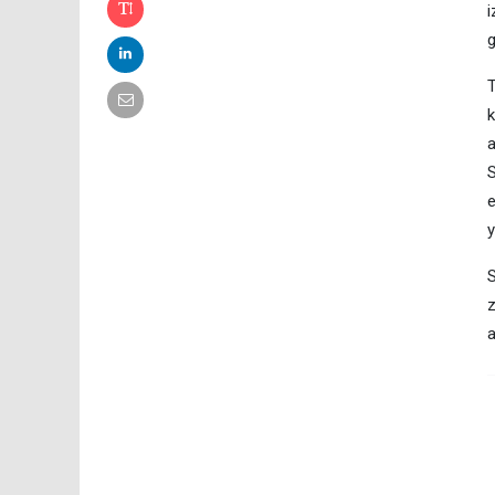
i
g
T
k
a
S
e
y
S
z
a