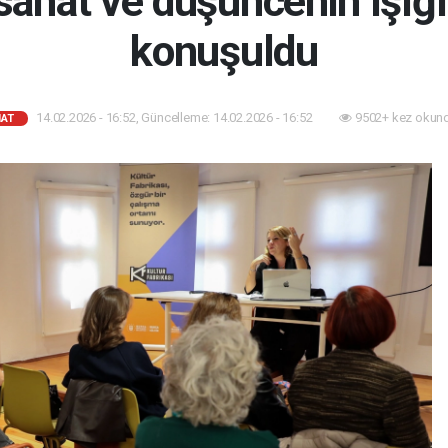
sanat ve düşüncenin ışığ
konuşuldu
14.02.2026 - 16:52, Güncelleme: 14.02.2026 - 16:52
9502+ kez okund
AT