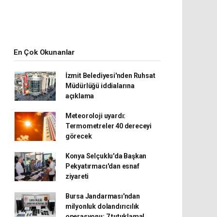
En Çok Okunanlar
İzmit Belediyesi'nden Ruhsat
Müdürlüğü iddialarına
açıklama
Meteoroloji uyardı:
Termometreler 40 dereceyi
görecek
Konya Selçuklu'da Başkan
Pekyatırmacı'dan esnaf
ziyareti
Bursa Jandarması'ndan
milyonluk dolandırıcılık
operasyonu: 7 tutuklama!