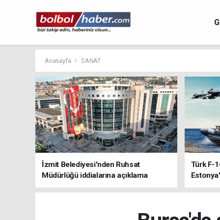
G
Anasayfa
SANAT
İzmit Belediyesi'nden Ruhsat
Türk F-1
Müdürlüğü iddialarına açıklama
Estonya'
sistemle