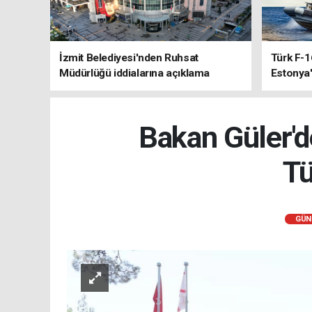
İzmit Belediyesi'nden Ruhsat
Türk F-1
Müdürlüğü iddialarına açıklama
Estonya'
sistemle
Bakan Güler'
Tü
GÜN