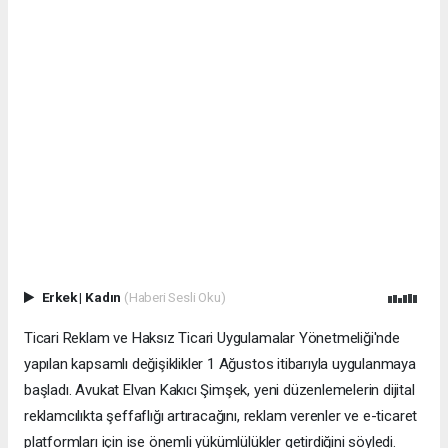
Erkek
|
Kadın
(Haberi Sesli Oku)
Ticari Reklam ve Haksız Ticari Uygulamalar Yönetmeliği'nde
yapılan kapsamlı değişiklikler 1 Ağustos itibarıyla uygulanmaya
başladı. Avukat Elvan Kakıcı Şimşek, yeni düzenlemelerin dijital
reklamcılıkta şeffaflığı artıracağını, reklam verenler ve e-ticaret
platformları için ise önemli yükümlülükler getirdiğini söyledi.