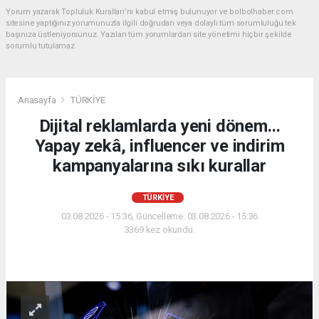
Yorum yazarak Topluluk Kuralları’nı kabul etmiş bulunuyor ve bolbolhaber.com
sitesine yaptığınız yorumunuzla ilgili doğrudan veya dolaylı tüm sorumluluğu tek
başınıza üstleniyorsunuz. Yazılan tüm yorumlardan site yönetimi hiçbir şekilde
sorumlu tutulamaz.
Anasayfa
TÜRKİYE
Dijital reklamlarda yeni dönem...
Yapay zekâ, influencer ve indirim
kampanyalarına sıkı kurallar
TÜRKİYE
03.08.2026 - 15:36, Güncelleme: 03.08.2026 - 15:36
3369 kez okundu.