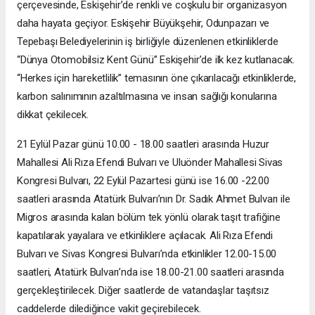
çerçevesinde, Eskişehir’de renkli ve coşkulu bir organizasyon
daha hayata geçiyor. Eskişehir Büyükşehir, Odunpazarı ve
Tepebaşı Belediyelerinin iş birliğiyle düzenlenen etkinliklerde
“Dünya Otomobilsiz Kent Günü” Eskişehir’de ilk kez kutlanacak.
“Herkes için hareketlilik” temasının öne çıkarılacağı etkinliklerde,
karbon salınımının azaltılmasına ve insan sağlığı konularına
dikkat çekilecek.
21 Eylül Pazar günü 10.00 - 18.00 saatleri arasında Huzur
Mahallesi Ali Rıza Efendi Bulvarı ve Uluönder Mahallesi Sivas
Kongresi Bulvarı, 22 Eylül Pazartesi günü ise 16.00 -22.00
saatleri arasında Atatürk Bulvarı’nın Dr. Sadık Ahmet Bulvarı ile
Migros arasında kalan bölüm tek yönlü olarak taşıt trafiğine
kapatılarak yayalara ve etkinliklere açılacak. Ali Rıza Efendi
Bulvarı ve Sivas Kongresi Bulvarı’nda etkinlikler 12.00-15.00
saatleri, Atatürk Bulvarı’nda ise 18.00-21.00 saatleri arasında
gerçekleştirilecek. Diğer saatlerde de vatandaşlar taşıtsız
caddelerde dilediğince vakit geçirebilecek.