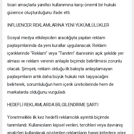
ticari amaçlarla yanıltıcı kullanımına karşı önemli bir hukuki
güvence oluşturduğunu ifade etti.
INFLUENCER REKLAMLARINA YENİ YÜKÜMLÜLÜKLER
Sosyal medya etkileyicileri aracılığıyla yapılan reklam
paylaşımlarında da yeni kurallar uygulanacak. Reklam
içeriklerinde "Reklam" veya "Tanıtım" ibaresinin açık şekilde yer
alması ve reklam verenin anlaşılır biçimde belirtilmesi zorunlu
olacak. Şimşek, reklam olduğu ilk bakışta anlaşılamayan
paylaşımların artık daha büyük hukuki risk taşıyacağını
belirterek, sorumluluğun hem içerik üreticilerinde hem de
markalarda olduğunu vurguladı.
HEDEFLİ REKLAMLARDA BİLGİLENDİRME ŞARTI
Yönetmelikle ilk kez hedefli reklamcılık ayrıntılı biçimde
tanımlandı. Kullanıcıların kişisel verileri, tercihleri veya davranış
analizleri kullanılarak gösterilen reklamların hangi kriterlere göre