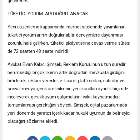
gerekecek.
TÜKETİCİ YORUMLARI DOĞRULANACAK
Yeni düzenleme kapsamında internet sitelerinde yayımlanan
tüketici yorumlarının doğrulanabilir deneyimlere dayanması
zorunlu hale gelirken, tüketici şikâyetlerine cevap verme süresi
de 72 saatten 48 saate indirildi.
Avukat Elvan Kakıcı Şimşek, Reklam Kurulu'nun uzun süredir
benimsediği birçok ilkenin artık doğrudan mevzuata girdiğini
belirterek, reklam verenler, e-ticaret platformları, satıcılar ve
sosyal medya içerik üreticilerinin yeni kuralları ayrıntılı biçimde
inceleyerek gerekli uyum çalışmalarını vakit kaybetmeden
tamamlaması gerektiğini söyledi. Şimşek, dijital pazarlamada
yeni dönemde yaratıcı içerik kadar hukuki uyumun da belirleyici
olacağını sözlerine ekledi.