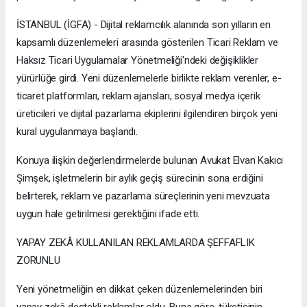
İSTANBUL (İGFA) - Dijital reklamcılık alanında son yılların en
kapsamlı düzenlemeleri arasında gösterilen Ticari Reklam ve
Haksız Ticari Uygulamalar Yönetmeliği'ndeki değişiklikler
yürürlüğe girdi. Yeni düzenlemelerle birlikte reklam verenler, e-
ticaret platformları, reklam ajansları, sosyal medya içerik
üreticileri ve dijital pazarlama ekiplerini ilgilendiren birçok yeni
kural uygulanmaya başlandı.
Konuya ilişkin değerlendirmelerde bulunan Avukat Elvan Kakıcı
Şimşek, işletmelerin bir aylık geçiş sürecinin sona erdiğini
belirterek, reklam ve pazarlama süreçlerinin yeni mevzuata
uygun hale getirilmesi gerektiğini ifade etti.
YAPAY ZEKÂ KULLANILAN REKLAMLARDA ŞEFFAFLIK
ZORUNLU
Yeni yönetmeliğin en dikkat çeken düzenlemelerinden biri
yapay zekâ destekli reklamlar oldu. Buna göre, tüketicinin