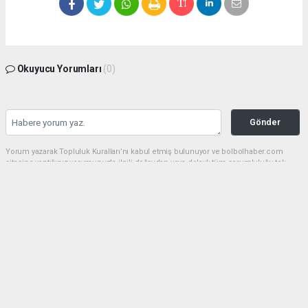
Okuyucu Yorumları
(0)
Gönder
Yorum yazarak Topluluk Kuralları’nı kabul etmiş bulunuyor ve bolbolhaber.com
sitesine yaptığınız yorumunuzla ilgili doğrudan veya dolaylı tüm sorumluluğu tek
başınıza üstleniyorsunuz. Yazılan tüm yorumlardan site yönetimi hiçbir şekilde
sorumlu tutulamaz.
haber paketi
haber scripti
haber yazılımı
Tüm hakları saklı tutulmaktadır.Copyright 2026©
Haber Yazılımı:
Web Aksiyon ®