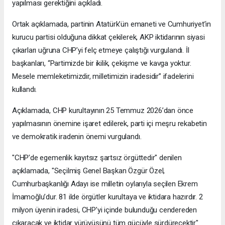
yapılması gerektiğini açıkladı.
Ortak açıklamada, partinin Atatürk’ün emaneti ve Cumhuriyet’in
kurucu partisi olduğuna dikkat çekilerek, AKP iktidarının siyasi
çıkarları uğruna CHP’yi felç etmeye çalıştığı vurgulandı. İl
başkanları, “Partimizde bir ikilik, çekişme ve kavga yoktur.
Mesele memleketimizdir, milletimizin iradesidir” ifadelerini
kullandı.
Açıklamada, CHP kurultayının 25 Temmuz 2026’dan önce
yapılmasının önemine işaret edilerek, parti içi meşru rekabetin
ve demokratik iradenin önemi vurgulandı.
"CHP’de egemenlik kayıtsız şartsız örgüttedir" denilen
açıklamada, "Seçilmiş Genel Başkan Özgür Özel,
Cumhurbaşkanlığı Adayı ise milletin oylarıyla seçilen Ekrem
İmamoğlu’dur. 81 ilde örgütler kurultaya ve iktidara hazırdır. 2
milyon üyenin iradesi, CHP’yi içinde bulunduğu cendereden
çıkaracak ve iktidar yürüyüşünü tüm gücüyle sürdürecektir"