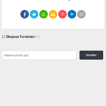
Okuyucu Yorumları
(0)
Gönder
Yorum yazarak Topluluk Kuralları’nı kabul etmiş bulunuyor ve bolbolhaber.com
sitesine yaptığınız yorumunuzla ilgili doğrudan veya dolaylı tüm sorumluluğu tek
başınıza üstleniyorsunuz. Yazılan tüm yorumlardan site yönetimi hiçbir şekilde
sorumlu tutulamaz.
haber paketi
haber scripti
haber yazılımı