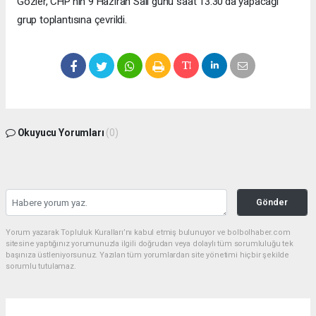
Gözler, CHP’nin 9 Haziran Salı günü saat 13.30'da yapacağı
grup toplantısına çevrildi.
Okuyucu Yorumları
(0)
Gönder
Yorum yazarak Topluluk Kuralları’nı kabul etmiş bulunuyor ve bolbolhaber.com
sitesine yaptığınız yorumunuzla ilgili doğrudan veya dolaylı tüm sorumluluğu tek
başınıza üstleniyorsunuz. Yazılan tüm yorumlardan site yönetimi hiçbir şekilde
sorumlu tutulamaz.