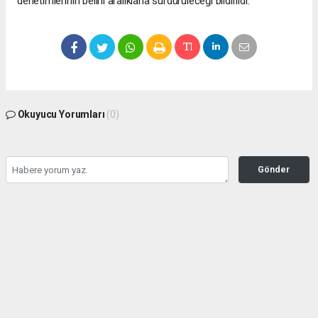
denetimlerinin belirli aralıklarla sürdürüleceği bildirildi.
Okuyucu Yorumları
(0)
Gönder
Yorum yazarak Topluluk Kuralları’nı kabul etmiş bulunuyor ve bolbolhaber.com
sitesine yaptığınız yorumunuzla ilgili doğrudan veya dolaylı tüm sorumluluğu tek
başınıza üstleniyorsunuz. Yazılan tüm yorumlardan site yönetimi hiçbir şekilde
sorumlu tutulamaz.
haber paketi
haber scripti
haber yazılımı