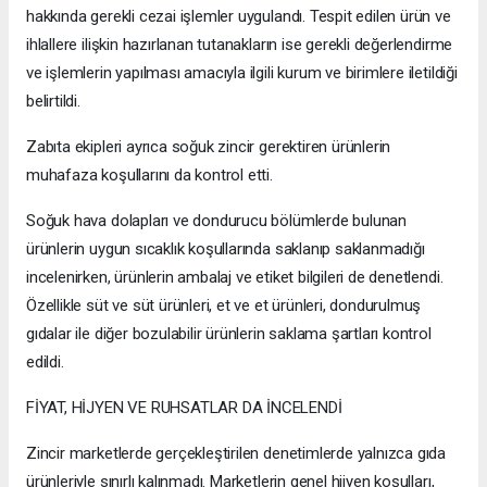
hakkında gerekli cezai işlemler uygulandı. Tespit edilen ürün ve
ihlallere ilişkin hazırlanan tutanakların ise gerekli değerlendirme
ve işlemlerin yapılması amacıyla ilgili kurum ve birimlere iletildiği
belirtildi.
Zabıta ekipleri ayrıca soğuk zincir gerektiren ürünlerin
muhafaza koşullarını da kontrol etti.
Soğuk hava dolapları ve dondurucu bölümlerde bulunan
ürünlerin uygun sıcaklık koşullarında saklanıp saklanmadığı
incelenirken, ürünlerin ambalaj ve etiket bilgileri de denetlendi.
Özellikle süt ve süt ürünleri, et ve et ürünleri, dondurulmuş
gıdalar ile diğer bozulabilir ürünlerin saklama şartları kontrol
edildi.
FİYAT, HİJYEN VE RUHSATLAR DA İNCELENDİ
Zincir marketlerde gerçekleştirilen denetimlerde yalnızca gıda
ürünleriyle sınırlı kalınmadı. Marketlerin genel hijyen koşulları,