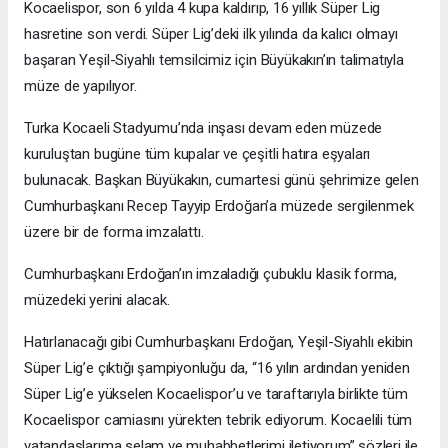
Kocaelispor, son 6 yılda 4 kupa kaldırıp, 16 yıllık Süper Lig
hasretine son verdi. Süper Lig’deki ilk yılında da kalıcı olmayı
başaran Yeşil-Siyahlı temsilcimiz için Büyükakın’ın talimatıyla
müze de yapılıyor.
Turka Kocaeli Stadyumu’nda inşası devam eden müzede
kuruluştan bugüne tüm kupalar ve çeşitli hatıra eşyaları
bulunacak. Başkan Büyükakın, cumartesi günü şehrimize gelen
Cumhurbaşkanı Recep Tayyip Erdoğan’a müzede sergilenmek
üzere bir de forma imzalattı.
Cumhurbaşkanı Erdoğan’ın imzaladığı çubuklu klasik forma,
müzedeki yerini alacak.
Hatırlanacağı gibi Cumhurbaşkanı Erdoğan, Yeşil-Siyahlı ekibin
Süper Lig’e çıktığı şampiyonluğu da, “16 yılın ardından yeniden
Süper Lig’e yükselen Kocaelispor’u ve taraftarıyla birlikte tüm
Kocaelispor camiasını yürekten tebrik ediyorum. Kocaelili tüm
vatandaşlarıma selam ve muhabbetlerimi iletiyorum” sözleri ile