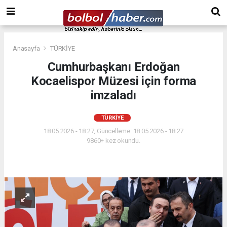
Anasayfa
TÜRKİYE
Cumhurbaşkanı Erdoğan
Kocaelispor Müzesi için forma
imzaladı
TÜRKİYE
18.05.2026 - 18:27, Güncelleme: 18.05.2026 - 18:27
9860+ kez okundu.