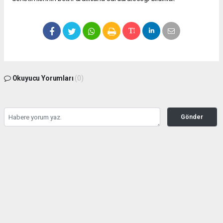
Okuyucu Yorumları
(0)
Gönder
Yorum yazarak Topluluk Kuralları’nı kabul etmiş bulunuyor ve bolbolhaber.com
sitesine yaptığınız yorumunuzla ilgili doğrudan veya dolaylı tüm sorumluluğu tek
başınıza üstleniyorsunuz. Yazılan tüm yorumlardan site yönetimi hiçbir şekilde
sorumlu tutulamaz.
haber paketi
haber scripti
haber yazılımı