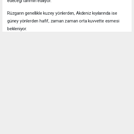
edeceği tahmin ediliyor.
Rüzgarın genellikle kuzey yönlerden, Akdeniz kıyılarında ise
güney yönlerden hafif, zaman zaman orta kuvvette esmesi
bekleniyor.
Okuyucu Yorumları
(0)
Gönder
Yorum yazarak Topluluk Kuralları’nı kabul etmiş bulunuyor ve bolbolhaber.com
sitesine yaptığınız yorumunuzla ilgili doğrudan veya dolaylı tüm sorumluluğu tek
başınıza üstleniyorsunuz. Yazılan tüm yorumlardan site yönetimi hiçbir şekilde
sorumlu tutulamaz.