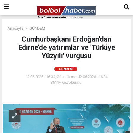
Anasayfa
GÜNDEM
Cumhurbaşkanı Erdoğan'dan
Edirne'de yatırımlar ve 'Türkiye
Yüzyılı' vurgusu
GÜNDEM
12.06.2026 - 16:34, Güncelleme: 12.06.2026 - 16:34
3611+ kez okundu.