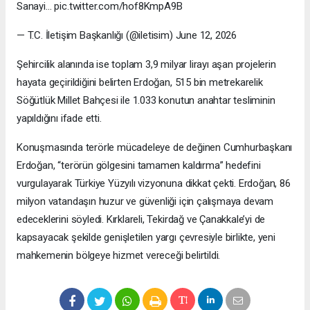
Sanayi… pic.twitter.com/hof8KmpA9B
— T.C. İletişim Başkanlığı (@iletisim) June 12, 2026
Şehircilik alanında ise toplam 3,9 milyar lirayı aşan projelerin
hayata geçirildiğini belirten Erdoğan, 515 bin metrekarelik
Söğütlük Millet Bahçesi ile 1.033 konutun anahtar tesliminin
yapıldığını ifade etti.
Konuşmasında terörle mücadeleye de değinen Cumhurbaşkanı
Erdoğan, “terörün gölgesini tamamen kaldırma” hedefini
vurgulayarak Türkiye Yüzyılı vizyonuna dikkat çekti. Erdoğan, 86
milyon vatandaşın huzur ve güvenliği için çalışmaya devam
edeceklerini söyledi. Kırklareli, Tekirdağ ve Çanakkale’yi de
kapsayacak şekilde genişletilen yargı çevresiyle birlikte, yeni
mahkemenin bölgeye hizmet vereceği belirtildi.