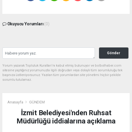
Okuyucu Yorumları
(0)
Gönder
Yorum yazarak Topluluk Kuralları’nı kabul etmiş bulunuyor ve bolbolhaber.com
sitesine yaptığınız yorumunuzla ilgili doğrudan veya dolaylı tüm sorumluluğu tek
başınıza üstleniyorsunuz. Yazılan tüm yorumlardan site yönetimi hiçbir şekilde
sorumlu tutulamaz.
Anasayfa
GÜNDEM
İzmit Belediyesi'nden Ruhsat
Müdürlüğü iddialarına açıklama