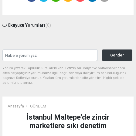
Okuyucu Yorumları
(0)
Gönder
Yorum yazarak Topluluk Kuralları’nı kabul etmiş bulunuyor ve bolbolhaber.com
sitesine yaptığınız yorumunuzla ilgili doğrudan veya dolaylı tüm sorumluluğu tek
başınıza üstleniyorsunuz. Yazılan tüm yorumlardan site yönetimi hiçbir şekilde
sorumlu tutulamaz.
Anasayfa
GÜNDEM
İstanbul Maltepe’de zincir
marketlere sıkı denetim