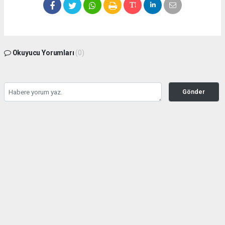
Okuyucu Yorumları
(0)
Gönder
Yorum yazarak Topluluk Kuralları’nı kabul etmiş bulunuyor ve bolbolhaber.com
sitesine yaptığınız yorumunuzla ilgili doğrudan veya dolaylı tüm sorumluluğu tek
başınıza üstleniyorsunuz. Yazılan tüm yorumlardan site yönetimi hiçbir şekilde
sorumlu tutulamaz.
haber paketi
haber scripti
haber yazılımı
Tüm hakları saklı tutulmaktadır.Copyright 2026©
Haber Yazılımı:
Web Aksiyon ®