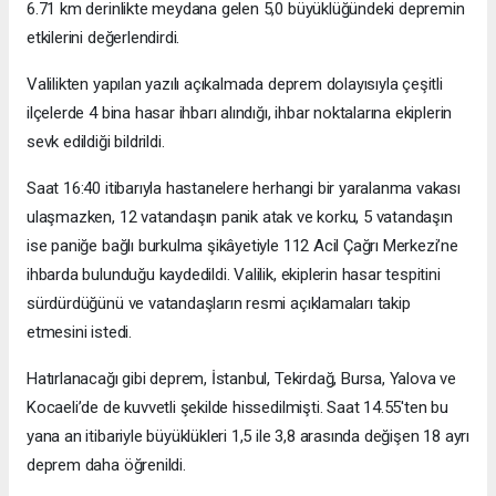
6.71 km derinlikte meydana gelen 5,0 büyüklüğündeki depremin
etkilerini değerlendirdi.
Valilikten yapılan yazılı açıkalmada deprem dolayısıyla çeşitli
ilçelerde 4 bina hasar ihbarı alındığı, ihbar noktalarına ekiplerin
sevk edildiği bildrildi.
Saat 16:40 itibarıyla hastanelere herhangi bir yaralanma vakası
ulaşmazken, 12 vatandaşın panik atak ve korku, 5 vatandaşın
ise paniğe bağlı burkulma şikâyetiyle 112 Acil Çağrı Merkezi’ne
ihbarda bulunduğu kaydedildi. Valilik, ekiplerin hasar tespitini
sürdürdüğünü ve vatandaşların resmi açıklamaları takip
etmesini istedi.
Hatırlanacağı gibi deprem, İstanbul, Tekirdağ, Bursa, Yalova ve
Kocaeli’de de kuvvetli şekilde hissedilmişti. Saat 14.55'ten bu
yana an itibariyle büyüklükleri 1,5 ile 3,8 arasında değişen 18 ayrı
deprem daha öğrenildi.