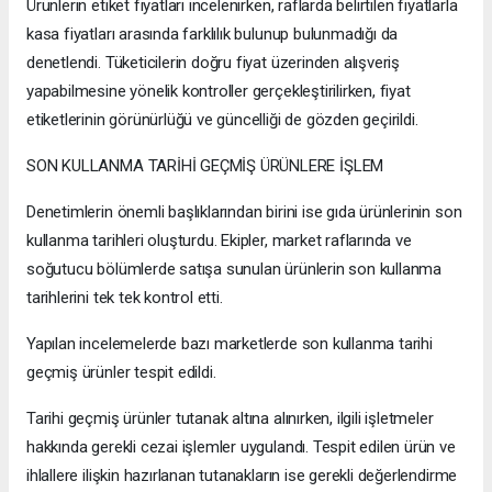
Ürünlerin etiket fiyatları incelenirken, raflarda belirtilen fiyatlarla
kasa fiyatları arasında farklılık bulunup bulunmadığı da
denetlendi. Tüketicilerin doğru fiyat üzerinden alışveriş
yapabilmesine yönelik kontroller gerçekleştirilirken, fiyat
etiketlerinin görünürlüğü ve güncelliği de gözden geçirildi.
SON KULLANMA TARİHİ GEÇMİŞ ÜRÜNLERE İŞLEM
Denetimlerin önemli başlıklarından birini ise gıda ürünlerinin son
kullanma tarihleri oluşturdu. Ekipler, market raflarında ve
soğutucu bölümlerde satışa sunulan ürünlerin son kullanma
tarihlerini tek tek kontrol etti.
Yapılan incelemelerde bazı marketlerde son kullanma tarihi
geçmiş ürünler tespit edildi.
Tarihi geçmiş ürünler tutanak altına alınırken, ilgili işletmeler
hakkında gerekli cezai işlemler uygulandı. Tespit edilen ürün ve
ihlallere ilişkin hazırlanan tutanakların ise gerekli değerlendirme