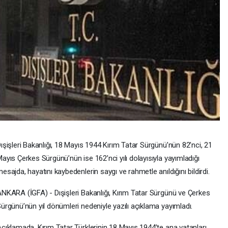
ışişleri Bakanlığı, 18 Mayıs 1944 Kırım Tatar Sürgünü’nün 82’nci, 21
ayıs Çerkes Sürgünü’nün ise 162’nci yılı dolayısıyla yayımladığı
esajda, hayatını kaybedenlerin saygı ve rahmetle anıldığını bildirdi.
NKARA (İGFA) - Dışişleri Bakanlığı, Kırım Tatar Sürgünü ve Çerkes
ürgünü’nün yıl dönümleri nedeniyle yazılı açıklama yayımladı.
çıklamada, Kırım Tatar Türklerinin 18 Mayıs 1944’te ana vatanları