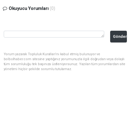
Okuyucu Yorumları
(0)
Gönder
Yorum yazarak Topluluk Kuralları’nı kabul etmiş bulunuyor ve
bolbolhaber.com sitesine yaptığınız yorumunuzla ilgili doğrudan veya dolaylı
tüm sorumluluğu tek başınıza üstleniyorsunuz. Yazılan tüm yorumlardan site
yönetimi hiçbir şekilde sorumlu tutulamaz.