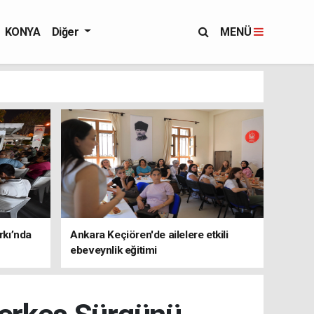
KONYA
Diğer
MENÜ
rkı’nda
Ankara Keçiören'de ailelere etkili
ebeveynlik eğitimi