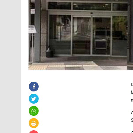
D
M
m
A
S
A