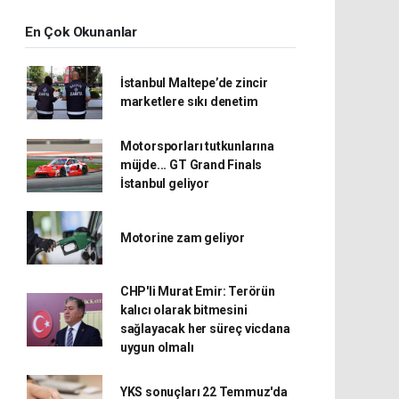
En Çok Okunanlar
İstanbul Maltepe’de zincir
marketlere sıkı denetim
Motorsporları tutkunlarına
müjde... GT Grand Finals
İstanbul geliyor
Motorine zam geliyor
CHP'li Murat Emir: Terörün
kalıcı olarak bitmesini
sağlayacak her süreç vicdana
uygun olmalı
YKS sonuçları 22 Temmuz'da