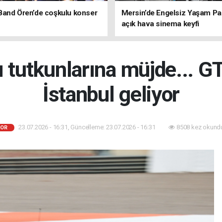
Band Ören’de coşkulu konser
Mersin’de Engelsiz Yaşam Pa
açık hava sinema keyfi
 tutkunlarına müjde... G
İstanbul geliyor
23.07.2026 - 16:31, Güncelleme: 23.07.2026 - 16:31
8508 kez okund
OR