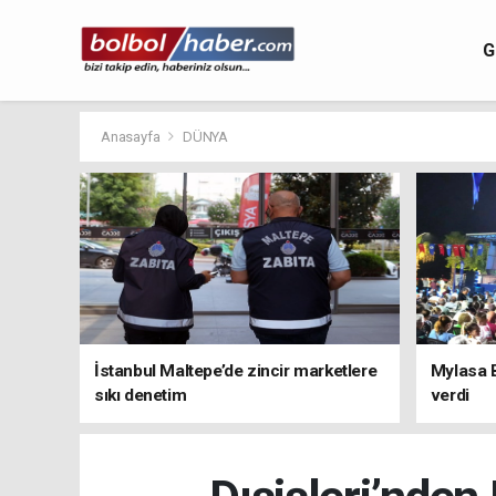
G
Anasayfa
DÜNYA
İstanbul Maltepe’de zincir marketlere
Mylasa 
sıkı denetim
verdi