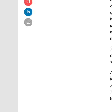
o
ç
h
u
h
i
T
i
s
A
K
z
T
h