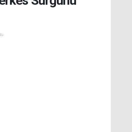
Çerkes Sürgünü
du.