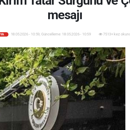
n Kırım Tatar Sürgünü ve 
mesajı
18.05.2026 - 10:59, Güncelleme: 18.05.2026 - 10:59
7513+ kez okun
YA