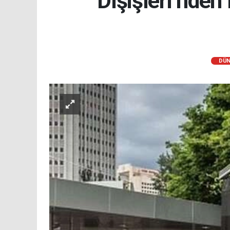
Dışişleri’nde
DÜN