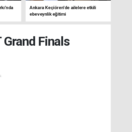
rkı’nda
Ankara Keçiören'de ailelere etkili
ebeveynlik eğitimi
T Grand Finals
u.