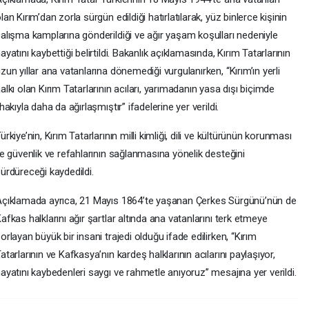
lan Kırım’dan zorla sürgün edildiği hatırlatılarak, yüz binlerce kişinin
alışma kamplarına gönderildiği ve ağır yaşam koşulları nedeniyle
ayatını kaybettiği belirtildi. Bakanlık açıklamasında, Kırım Tatarlarının
zun yıllar ana vatanlarına dönemediği vurgulanırken, “Kırım’ın yerli
alkı olan Kırım Tatarlarının acıları, yarımadanın yasa dışı biçimde
lhakıyla daha da ağırlaşmıştır” ifadelerine yer verildi.
ürkiye’nin, Kırım Tatarlarının milli kimliği, dili ve kültürünün korunması
le güvenlik ve refahlarının sağlanmasına yönelik desteğini
ürdüreceği kaydedildi.
çıklamada ayrıca, 21 Mayıs 1864’te yaşanan Çerkes Sürgünü’nün de
afkas halklarını ağır şartlar altında ana vatanlarını terk etmeye
orlayan büyük bir insani trajedi olduğu ifade edilirken, “Kırım
atarlarının ve Kafkasya’nın kardeş halklarının acılarını paylaşıyor,
ayatını kaybedenleri saygı ve rahmetle anıyoruz” mesajına yer verildi.