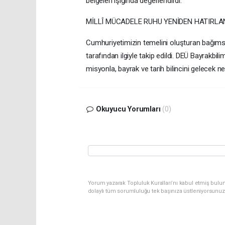
belgeleri ışığında değerlendirdi.
MİLLÎ MÜCADELE RUHU YENİDEN HATIRLA
Cumhuriyetimizin temelini oluşturan bağımsızl
tarafından ilgiyle takip edildi. DEÜ Bayrakb
misyonla, bayrak ve tarih bilincini gelecek 
Okuyucu Yorumları
(0)
Yorum yazarak Topluluk Kuralları’nı kabul etmiş bulu
dolaylı tüm sorumluluğu tek başınıza üstleniyorsunuz