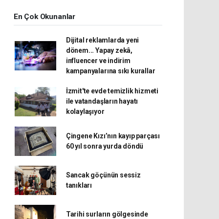
En Çok Okunanlar
Dijital reklamlarda yeni
dönem... Yapay zekâ,
influencer ve indirim
kampanyalarına sıkı kurallar
İzmit'te evde temizlik hizmeti
ile vatandaşların hayatı
kolaylaşıyor
Çingene Kızı’nın kayıp parçası
60 yıl sonra yurda döndü
Sancak göçünün sessiz
tanıkları
Tarihi surların gölgesinde