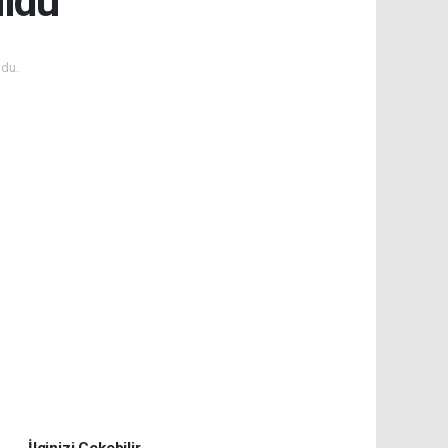
uldu
du.