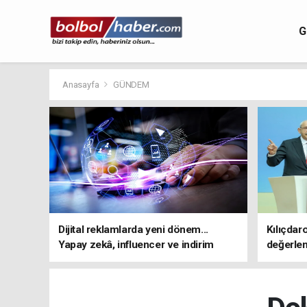
G
Anasayfa
GÜNDEM
Dijital reklamlarda yeni dönem...
Kılıçdar
Yapay zekâ, influencer ve indirim
değerle
kampanyalarına sıkı kurallar
adresi 