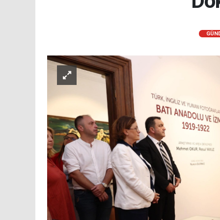
Dok
GÜN