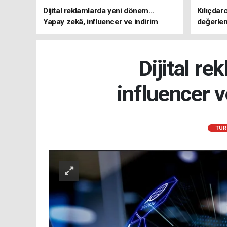
Dijital reklamlarda yeni dönem...
Kılıçdar
Yapay zekâ, influencer ve indirim
değerle
kampanyalarına sıkı kurallar
adresi 
Dijital r
influencer v
TÜR