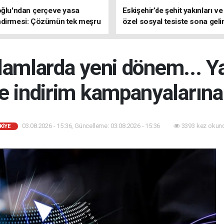
oğlu'ndan çerçeve yasa
Eskişehir’de şehit yakınları ve
ndirmesi: Çözümün tek meşru
özel sosyal tesiste sona geli
TBMM'dir
eklamlarda yeni dönem... Y
e indirim kampanyalarına 
03.08.2026 - 15:36, Güncelleme: 03.08.2026 - 15:36
3393 kez okun
KİYE