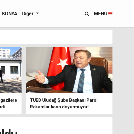
KONYA
Diğer
MENÜ
 gazilere
TÜED Uludağ Şube Başkanı Pars:
ndi
Rakamlar karın doyurmuyor!