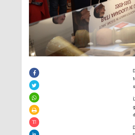
D
t
s
İ
g
d
D