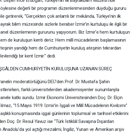
r. Dilşen İnce Erdoğan, Türkiye’nin ilk Bayrakbilim Müzesi’nde
öylesine değerli bir programın düzenlenmesinden duyduğu gururu
ile getirerek, “Gerçekten çok anlamlı bir mekânda, Türkiye’nin ilk
ayrak bilim müzesinde sizlerle beraber İzmir’in kurtuluşu ile ilgili bir
anel düzenlemenin gururunu yaşıyorum. Biz İzmir’e hem kurtuluşun
em de kuruluşun kenti deriz. Hem millî mücadelenin başlamasının
teşinin yandığı hem de Cumhuriyetin kuruluş ateşinin tekrardan
levlendiği bir kent İzmir.” dedi.
İŞGÂLDEN CUMHURİYETİN KURULUŞUNA UZANAN SÜREÇ
anelin moderatörlüğünü DEÜ’den Prof. Dr. Mustafa Şahin
stlenirken, farklı üniversitelerden akademisyenler sunumlarıyla
anele katkı sundu. İzmir Ekonomi Üniversitesinden Doç. Dr. Elçin
ılmaz, “15 Mayıs 1919: İzmir’in İşgali ve Millî Mücadelenin Kıvılcımı”
aşlıklı konuşmasında işgal günlerinin toplumsal ve tarihsel etkilerini
den Doç. Dr. Resul Yavuz ise “Türk İstiklâl Savaşına Dışardan
 Anadolu’da yol açtığı mezalimi; İngiliz, Yunan ve Amerikan arşiv