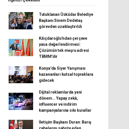
İlginizi Çekebilir
Tutuklanan Üsküdar Belediye
Başkanı Sinem Dedetaş
görevden uzaklaştırıldı
Kılıçdaroğlu'ndan çerçeve
yasa değerlendirmesi:
Çözümün tek meşru adresi
TBMM'dir
Konya’da Siyer Yarışması
kazananları kutsal topraklara
gidecek
Dijital reklamlarda yeni
dönem... Yapay zekâ,
influencer ve indirim
kampanyalarına sıkı kurallar
İletişim Başkanı Duran: Barış
çabalarını sabote eden