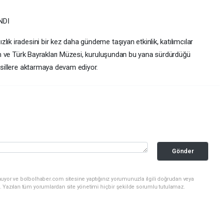
NDI
ık iradesini bir kez daha gündeme taşıyan etkinlik, katılımcılar
ilim ve Türk Bayrakları Müzesi, kuruluşundan bu yana sürdürdüğü
nesillere aktarmaya devam ediyor.
Gönder
nuyor ve bolbolhaber.com sitesine yaptığınız yorumunuzla ilgili doğrudan veya
. Yazılan tüm yorumlardan site yönetimi hiçbir şekilde sorumlu tutulamaz.