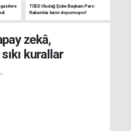
 gazilere
TÜED Uludağ Şube Başkanı Pars:
ndi
Rakamlar karın doyurmuyor!
apay zekâ,
sıkı kurallar
du.