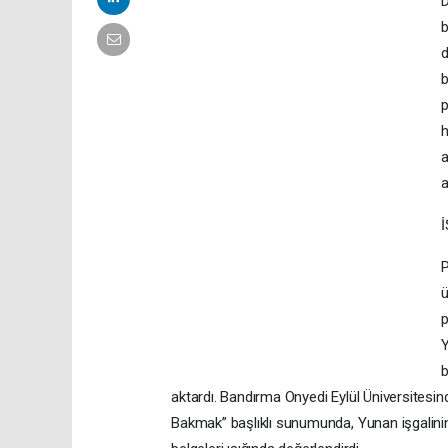
D
b
d
b
p
h
a
a
P
ü
p
Y
b
aktardı. Bandırma Onyedi Eylül Üniversitesin
Bakmak” başlıklı sunumunda, Yunan işgalinin