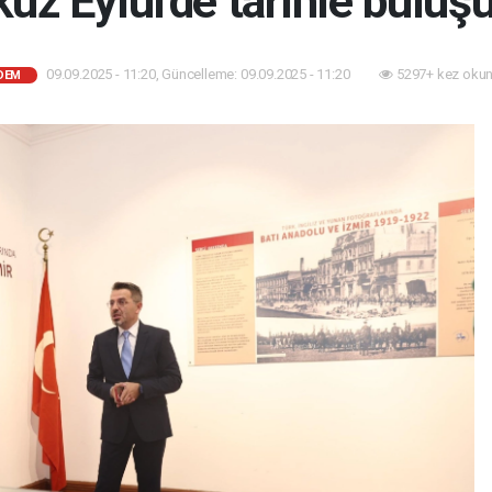
uz Eylül'de tarihle buluş
09.09.2025 - 11:20, Güncelleme: 09.09.2025 - 11:20
5297+ kez okun
DEM