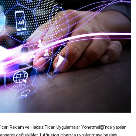
icari Reklam ve Haksız Ticari Uygulamalar Yönetmeliği'nde yapılan
apsamlı değişiklikler 1 Ağustos itibarıyla uygulanmaya başladı.