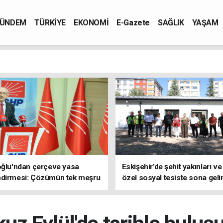
ÜNDEM
TÜRKİYE
EKONOMİ
E-Gazete
SAĞLIK
YAŞAM
oğlu'ndan çerçeve yasa
Eskişehir’de şehit yakınları ve
ndirmesi: Çözümün tek meşru
özel sosyal tesiste sona geli
TBMM'dir