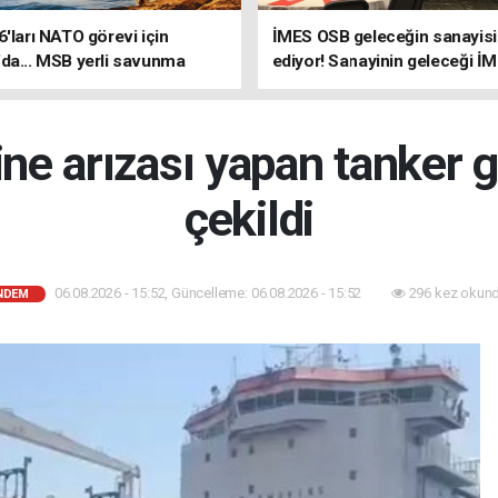
6'ları NATO görevi için
İMES OSB geleceğin sanayisin
da... MSB yerli savunma
ediyor! Sanayinin geleceği İ
riyle güçleniyor
OSB'de konuşuldu
ne arızası yapan tanker 
çekildi
06.08.2026 - 15:52, Güncelleme: 06.08.2026 - 15:52
296 kez okund
NDEM