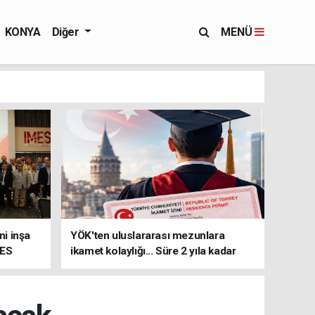
KONYA
Diğer
MENÜ
i inşa
YÖK'ten uluslararası mezunlara
MES
ikamet kolaylığı... Süre 2 yıla kadar
uzatılabilecek