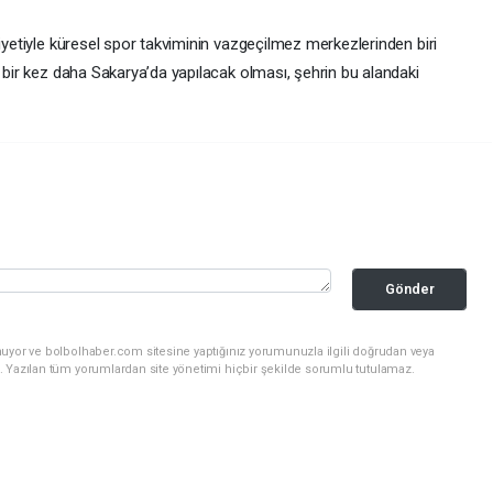
liyetiyle küresel spor takviminin vazgeçilmez merkezlerinden biri
n bir kez daha Sakarya’da yapılacak olması, şehrin bu alandaki
Gönder
nuyor ve bolbolhaber.com sitesine yaptığınız yorumunuzla ilgili doğrudan veya
. Yazılan tüm yorumlardan site yönetimi hiçbir şekilde sorumlu tutulamaz.