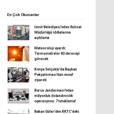
En Çok Okunanlar
İzmit Belediyesi'nden Ruhsat
Müdürlüğü iddialarına
açıklama
Meteoroloji uyardı:
Termometreler 40 dereceyi
görecek
Konya Selçuklu'da Başkan
Pekyatırmacı'dan esnaf
ziyareti
Bursa Jandarması'ndan
milyonluk dolandırıcılık
operasyonu: 7 tutuklama!
Bakan Güler'den KKTC'deki