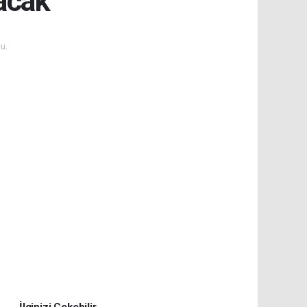
acak
u.