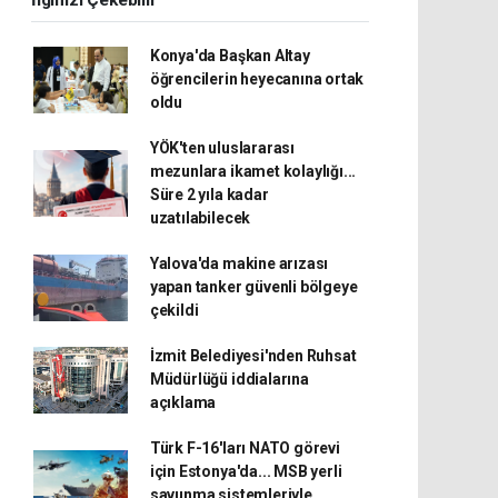
İlginizi Çekebilir
Konya'da Başkan Altay
öğrencilerin heyecanına ortak
oldu
YÖK'ten uluslararası
mezunlara ikamet kolaylığı...
Süre 2 yıla kadar
uzatılabilecek
Yalova'da makine arızası
yapan tanker güvenli bölgeye
çekildi
İzmit Belediyesi'nden Ruhsat
Müdürlüğü iddialarına
açıklama
Türk F-16'ları NATO görevi
için Estonya'da... MSB yerli
savunma sistemleriyle