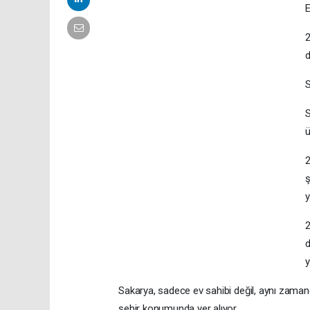
E
2
d
S
ü
2
ş
y
2
d
y
Sakarya, sadece ev sahibi değil, aynı zamand
şehir konumunda yer alıyor.