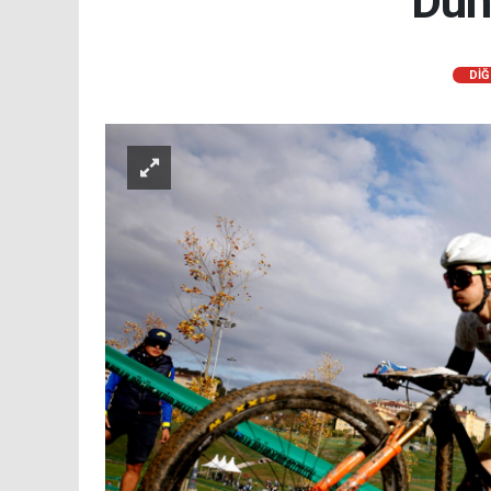
Dün
DİĞ