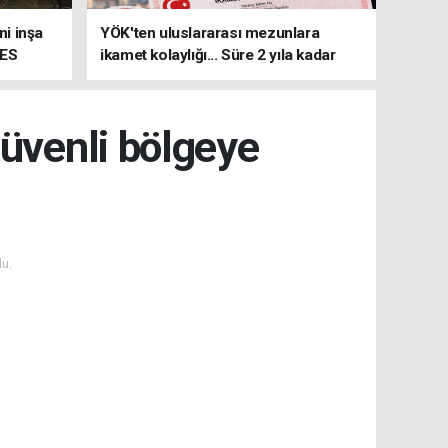
i inşa
YÖK'ten uluslararası mezunlara
MES
ikamet kolaylığı... Süre 2 yıla kadar
uzatılabilecek
güvenli bölgeye
u.