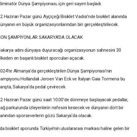
liminatör Dünya Şampiyonası, için geri sayım başladı.
2 Haziran Pazar günü Ayçiçeği Bisiklet Vadisi’nde bisiklet alanında
ünyanın en büyük organizasyonlarından biri gerçekleştirilecek.
SON ŞAMPİYONLAR SAKARYA’DA OLACAK
akarya adını dünyaya duyuracağı organizasyonun sahnesini 30
lkeden en başarılı bisiklet sporcuları açacak.
024'te Almanya'da gerçekleştirilen Dünya Şampiyonası’nın
ampiyonu Hollandalı Jeroen Van Eck ve İtalyan Gaia Tormena bu
arışta, Sakarya’da pedal çevirecek.
2 Haziran Pazar günü saat 10.00’de dönmeye başlayacak pedallar,
ağ parkurunda izleyenlerin nefesini kesecek ve dünyanın dört bir
anından sporseverlerin gözü Sakarya'da olacak.
a bisiklet sporunda Türkiye’nin uluslararası markası haline gelen bir