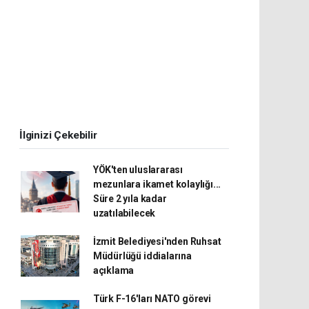
İlginizi Çekebilir
YÖK'ten uluslararası
mezunlara ikamet kolaylığı...
Süre 2 yıla kadar
uzatılabilecek
İzmit Belediyesi'nden Ruhsat
Müdürlüğü iddialarına
açıklama
Türk F-16'ları NATO görevi