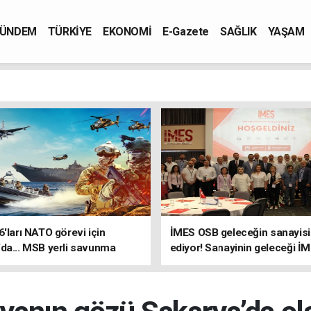
ÜNDEM
TÜRKİYE
EKONOMİ
E-Gazete
SAĞLIK
YAŞAM
6'ları NATO görevi için
İMES OSB geleceğin sanayisin
da... MSB yerli savunma
ediyor! Sanayinin geleceği İ
riyle güçleniyor
OSB'de konuşuldu