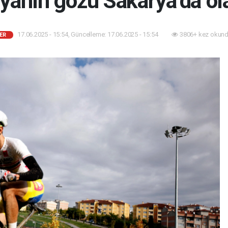
yanın gözü Sakarya’da ol
17.06.2025 - 15:54, Güncelleme: 17.06.2025 - 15:54
3806+ kez okund
ER