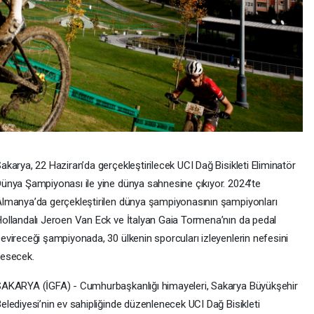
akarya, 22 Haziran’da gerçekleştirilecek UCI Dağ Bisikleti Eliminatör
ünya Şampiyonası ile yine dünya sahnesine çıkıyor. 2024’te
lmanya’da gerçekleştirilen dünya şampiyonasının şampiyonları
ollandalı Jeroen Van Eck ve İtalyan Gaia Tormena’nın da pedal
evireceği şampiyonada, 30 ülkenin sporcuları izleyenlerin nefesini
kesecek.
AKARYA (İGFA) - Cumhurbaşkanlığı himayeleri, Sakarya Büyükşehir
elediyesi’nin ev sahipliğinde düzenlenecek UCI Dağ Bisikleti