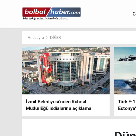
G
Anasayfa
DİĞER
İzmit Belediyesi'nden Ruhsat
Türk F-1
Müdürlüğü iddialarına açıklama
Estonya'
sistemle