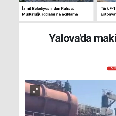
İzmit Belediyesi'nden Ruhsat
Türk F-1
Müdürlüğü iddialarına açıklama
Estonya'
sistemle
Yalova'da maki
GÜ