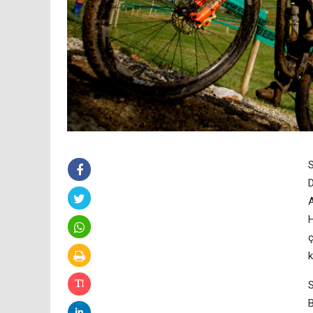
S
D
A
H
ç
S
B