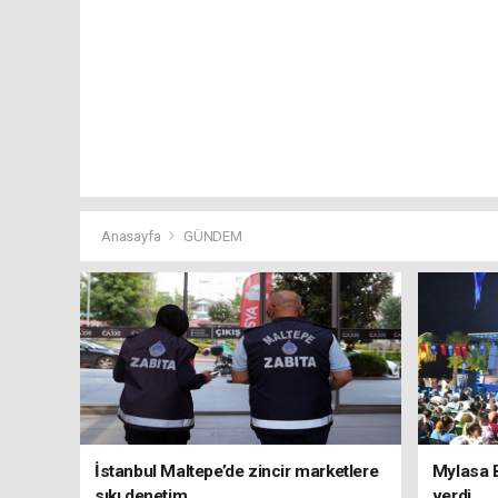
Anasayfa
GÜNDEM
İstanbul Maltepe’de zincir marketlere
Mylasa 
sıkı denetim
verdi