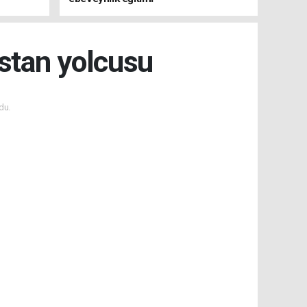
stan yolcusu
du.