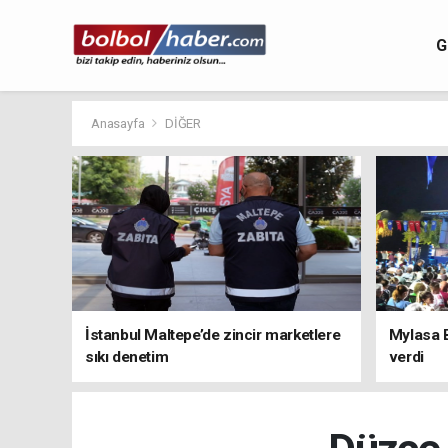
G
Anasayfa
DİĞER
İstanbul Maltepe’de zincir marketlere
Mylasa 
sıkı denetim
verdi