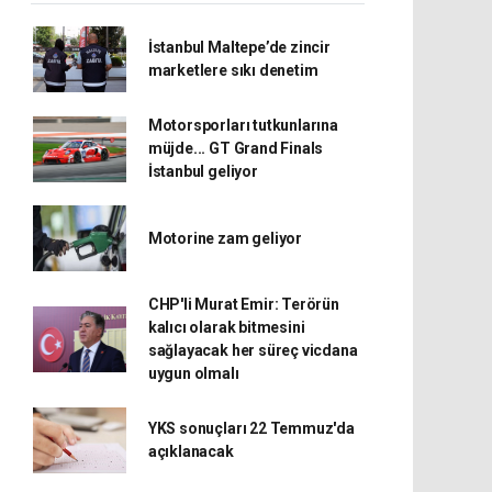
İstanbul Maltepe’de zincir
marketlere sıkı denetim
Motorsporları tutkunlarına
müjde... GT Grand Finals
İstanbul geliyor
Motorine zam geliyor
CHP'li Murat Emir: Terörün
kalıcı olarak bitmesini
sağlayacak her süreç vicdana
uygun olmalı
YKS sonuçları 22 Temmuz'da
açıklanacak