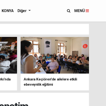
KONYA
Diğer
MENÜ
rkı’nda
Ankara Keçiören'de ailelere etkili
ebeveynlik eğitimi