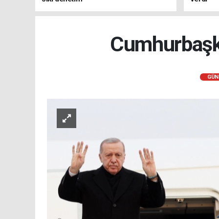
Cumhurbaşka
GÜN