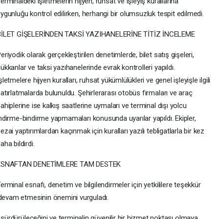
erminaldeki işletmelerin hijyen, ruhsat ve işleyiş kurallarına
ygunluğu kontrol edilirken, herhangi bir olumsuzluk tespit edilmedi.
BİLET GİŞELERİNDEN TAKSİ YAZIHANELERİNE TİTİZ İNCELEME
eriyodik olarak gerçekleştirilen denetimlerde, bilet satış gişeleri,
ükkanlar ve taksi yazıhanelerinde evrak kontrolleri yapıldı.
şletmelere hijyen kuralları, ruhsat yükümlülükleri ve genel işleyişle ilgili
atırlatmalarda bulunuldu. Şehirlerarası otobüs firmaları ve araç
ahiplerine ise kalkış saatlerine uymaları ve terminal dışı yolcu
ndirme-bindirme yapmamaları konusunda uyarılar yapıldı. Ekipler,
ezai yaptırımlardan kaçınmak için kuralları yazılı tebligatlarla bir kez
aha bildirdi.
ESNAFTAN DENETİMLERE TAM DESTEK
erminal esnafı, denetim ve bilgilendirmeler için yetkililere teşekkür
 devam etmesinin önemini vurguladı.
 sürdürüleceğini ve terminalin güvenilir bir hizmet noktası olmaya