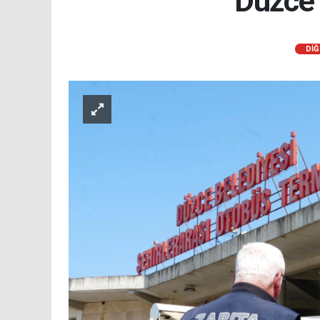
Düzce 
DİĞ