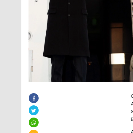
A
S
B
A