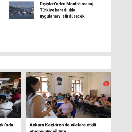
Dışişleri'nden Montrö mesajı:
Türkiye kararlılıkla
uygulamayı sürdürecek
rkı’nda
Ankara Keçiören'de ailelere etkili
ebeveynlik eğitimi