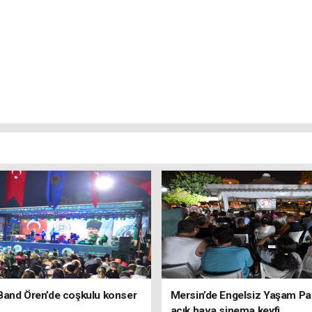
Band Ören’de coşkulu konser
Mersin’de Engelsiz Yaşam Pa
açık hava sinema keyfi