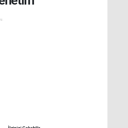
denetim
u.