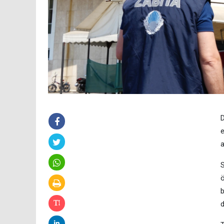
D
e
a
S
ö
b
d