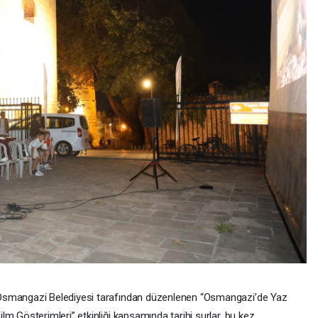
smangazi Belediyesi tarafından düzenlenen “Osmangazi’de Yaz
ilm Gösterimleri” etkinliği kapsamında tarihi surlar, bu kez