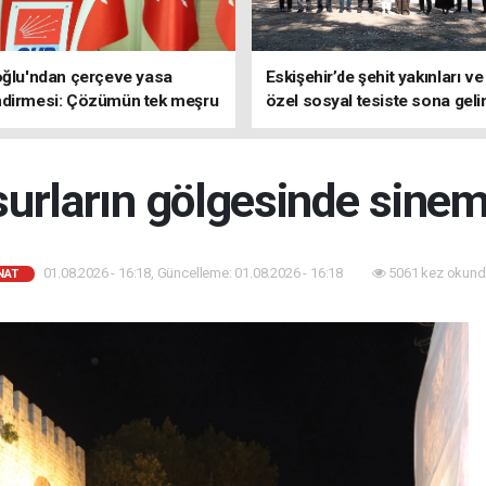
oğlu'ndan çerçeve yasa
Eskişehir’de şehit yakınları ve
ndirmesi: Çözümün tek meşru
özel sosyal tesiste sona geli
TBMM'dir
 surların gölgesinde sinem
01.08.2026 - 16:18, Güncelleme: 01.08.2026 - 16:18
5061 kez okund
NAT