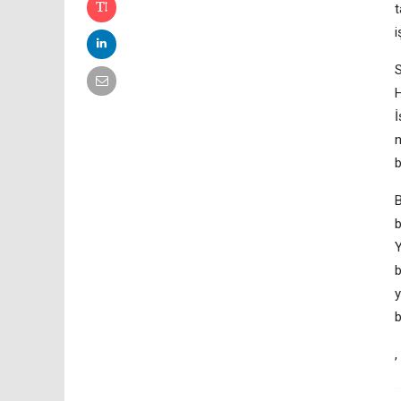
t
i
S
H
İ
n
b
B
b
Y
b
y
b
,