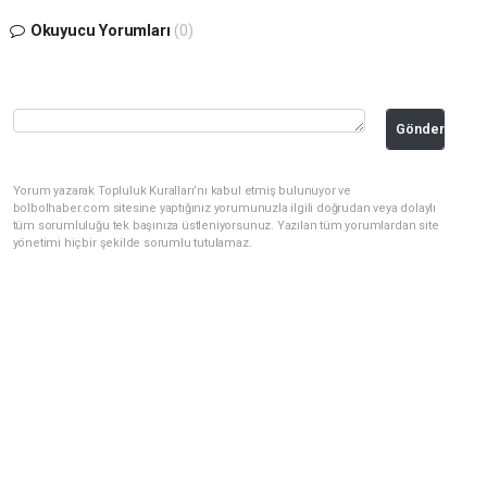
Okuyucu Yorumları
(0)
Gönder
Yorum yazarak Topluluk Kuralları’nı kabul etmiş bulunuyor ve
bolbolhaber.com sitesine yaptığınız yorumunuzla ilgili doğrudan veya dolaylı
tüm sorumluluğu tek başınıza üstleniyorsunuz. Yazılan tüm yorumlardan site
yönetimi hiçbir şekilde sorumlu tutulamaz.