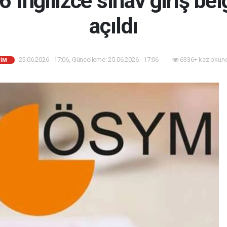
İngilizce sınav giriş bel
açıldı
25.06.2026 - 17:06, Güncelleme: 25.06.2026 - 17:06
6336+ kez okun
TİM