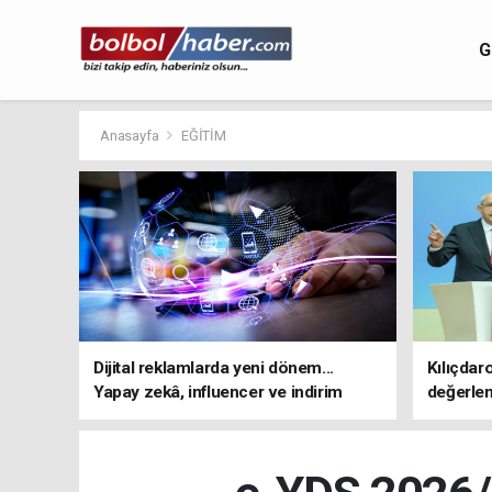
G
Anasayfa
EĞİTİM
Dijital reklamlarda yeni dönem...
Kılıçdar
Yapay zekâ, influencer ve indirim
değerle
kampanyalarına sıkı kurallar
adresi 