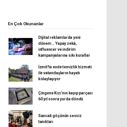
En Çok Okunanlar
Dijital reklamlarda yeni
dönem... Yapay zekâ,
influencer ve indirim
kampanyalarına sıkı kurallar
İzmit'te evde temizlik hizmeti
ile vatandaşların hayatı
kolaylaşıyor
Çingene Kızı’nın kayıp parçası
60 yıl sonra yurda döndü
Sancak göçünün sessiz
tanıkları