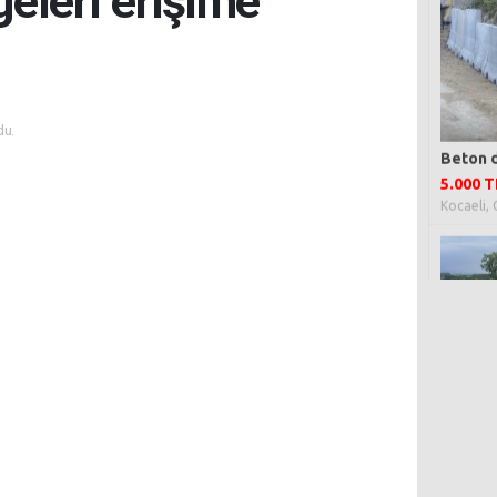
geleri erişime
du.