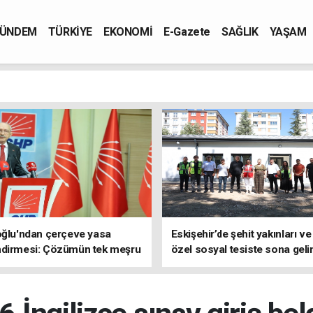
ÜNDEM
TÜRKİYE
EKONOMİ
E-Gazete
SAĞLIK
YAŞAM
oğlu'ndan çerçeve yasa
Eskişehir’de şehit yakınları ve
ndirmesi: Çözümün tek meşru
özel sosyal tesiste sona geli
TBMM'dir