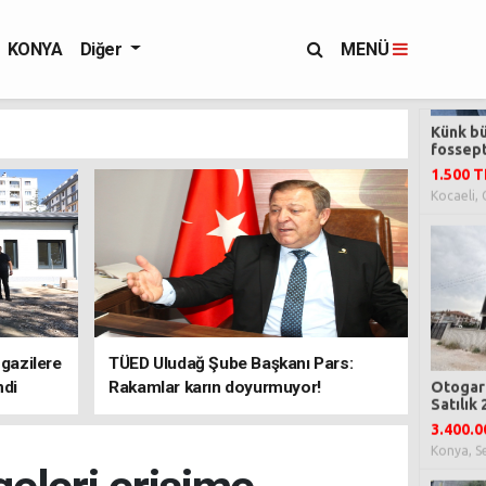
KONYA
Diğer
MENÜ
 gazilere
TÜED Uludağ Şube Başkanı Pars:
ndi
Rakamlar karın doyurmuyor!