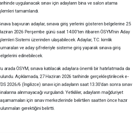
arihinde uygulanacak sınav için adayların bina ve salon atama
şlemleri tamamlandı.
ınava başvuran adaylar, sınava giriş yerlerini gösteren belgelerine 25
aziran 2026 Perşembe günü saat 14.00'ten itibaren ÖSYM'nin Aday
şlemleri Sistemi üzerinden ulaşabilecek. Adaylar, T.C. kimlik
umaraları ve aday şifreleriyle sisteme giriş yaparak sınava giriş
elgelerini edinebilecek.
u arada ÖSYM, sınava katılacak adaylara önemli bir hatırlatmada da
ulundu. Açıklamada, 27 Haziran 2026 tarihinde gerçekleştirilecek e-
DS 2026/6 (İngilizce) sınavı için adayların saat 13.30'dan sonra sınav
inalarına alınmayacağı vurgulandı. Yetkililer, adayların mağduriyet
aşamamaları için sınav merkezlerinde belirtilen saatten önce hazır
ulunmaları gerektiğini belirtti.