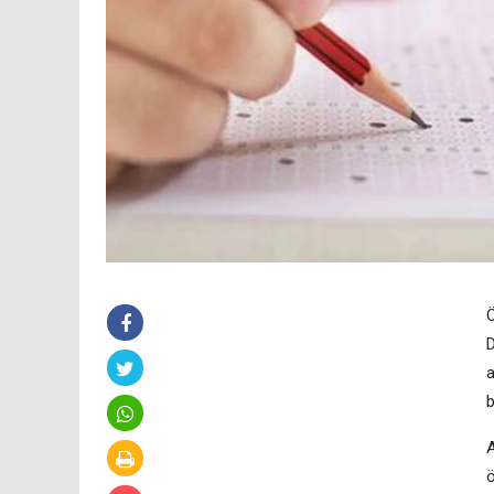
Ö
D
a
b
A
ö