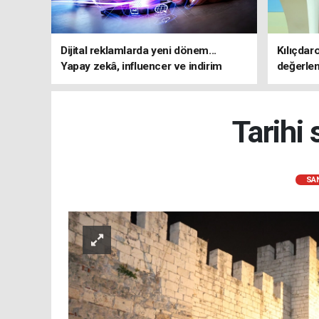
Dijital reklamlarda yeni dönem...
Kılıçdar
Yapay zekâ, influencer ve indirim
değerle
kampanyalarına sıkı kurallar
adresi 
Tarihi
SA