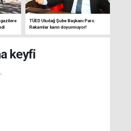
 gazilere
TÜED Uludağ Şube Başkanı Pars:
ndi
Rakamlar karın doyurmuyor!
a keyfi
u.