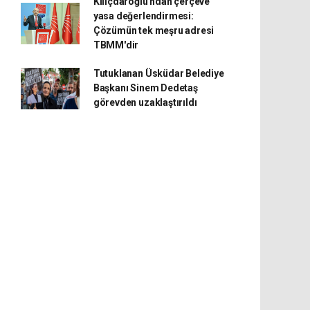
Kılıçdaroğlu'ndan çerçeve
yasa değerlendirmesi:
Çözümün tek meşru adresi
TBMM'dir
Tutuklanan Üsküdar Belediye
Başkanı Sinem Dedetaş
görevden uzaklaştırıldı