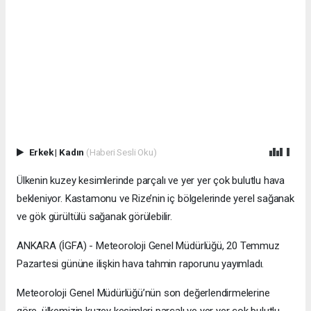
Erkek
|
Kadın
(Haberi Sesli Oku)
Ülkenin kuzey kesimlerinde parçalı ve yer yer çok bulutlu hava
bekleniyor. Kastamonu ve Rize’nin iç bölgelerinde yerel sağanak
ve gök gürültülü sağanak görülebilir.
ANKARA (İGFA) - Meteoroloji Genel Müdürlüğü, 20 Temmuz
Pazartesi gününe ilişkin hava tahmin raporunu yayımladı.
Meteoroloji Genel Müdürlüğü’nün son değerlendirmelerine
göre, ülkemizin kuzey kesimleri parçalı ve yer yer çok bulutlu