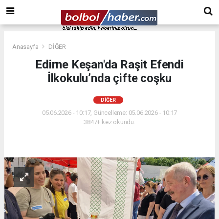
Anasayfa
DİĞER
Edirne Keşan'da Raşit Efendi
İlkokulu’nda çifte coşku
DİĞER
05.06.2026 - 10:17, Güncelleme: 05.06.2026 - 10:17
3847+ kez okundu.