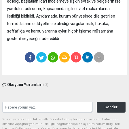
edildiği, başlatılan idari incelemeye ilişkin evrak ve belgelerin ise
yürütülen adli süreç kapsamında ilgili devlet makamlarına
iletildiği bildirildi. Açıklamada, kurum bünyesinde dile getirilen
tüm iddiaların ciddiyetle ele alındığı vurgulanarak, hukuka,
şeffaflığa ve kamu yararına aykırı hiçbir işleme müsamaha
gösterilmeyeceği ifade edildi.
Okuyucu Yorumları
(0)
Gönder
Yorum yazarak Topluluk Kuralları’nı kabul etmiş bulunuyor ve bolbolhaber.com
sitesine yaptığınız yorumunuzla ilgili doğrudan veya dolaylı tüm sorumluluğu tek
başınıza üstleniyorsunuz. Yazılan tüm yorumlardan site yönetimi hiçbir şekilde