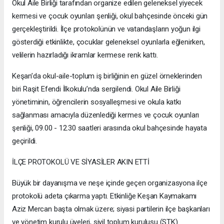
Okul Aile Birliği tarafından organize edilen geleneksel yiyecek
kermesi ve çocuk oyunları şenliği, okul bahçesinde önceki gün
gerçekleştirildi. İlçe protokolünün ve vatandaşların yoğun ilgi
gösterdiği etkinlikte, çocuklar geleneksel oyunlarla eğlenirken,
velilerin hazırladığı ikramlar kermese renk kattı.
Keşan’da okul-aile-toplum iş birliğinin en güzel örneklerinden
biri Raşit Efendi İlkokulu’nda sergilendi. Okul Aile Birliği
yönetiminin, öğrencilerin sosyalleşmesi ve okula katkı
sağlanması amacıyla düzenlediği kermes ve çocuk oyunları
şenliği, 09.00 - 12.30 saatleri arasında okul bahçesinde hayata
geçirildi.
İLÇE PROTOKOLÜ VE SİYASİLER AKIN ETTİ
Büyük bir dayanışma ve neşe içinde geçen organizasyona ilçe
protokolü adeta çıkarma yaptı. Etkinliğe Keşan Kaymakamı
Aziz Mercan başta olmak üzere; siyasi partilerin ilçe başkanları
ve yönetim kurulu üyeleri, sivil toplum kuruluşu (STK)