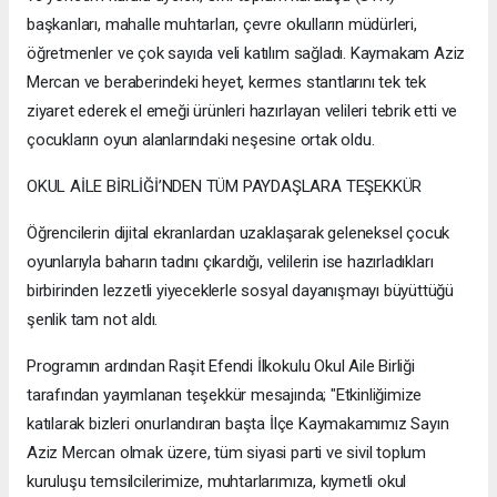
başkanları, mahalle muhtarları, çevre okulların müdürleri,
öğretmenler ve çok sayıda veli katılım sağladı. Kaymakam Aziz
Mercan ve beraberindeki heyet, kermes stantlarını tek tek
ziyaret ederek el emeği ürünleri hazırlayan velileri tebrik etti ve
çocukların oyun alanlarındaki neşesine ortak oldu.
OKUL AİLE BİRLİĞİ’NDEN TÜM PAYDAŞLARA TEŞEKKÜR
Öğrencilerin dijital ekranlardan uzaklaşarak geleneksel çocuk
oyunlarıyla baharın tadını çıkardığı, velilerin ise hazırladıkları
birbirinden lezzetli yiyeceklerle sosyal dayanışmayı büyüttüğü
şenlik tam not aldı.
Programın ardından Raşit Efendi İlkokulu Okul Aile Birliği
tarafından yayımlanan teşekkür mesajında; "Etkinliğimize
katılarak bizleri onurlandıran başta İlçe Kaymakamımız Sayın
Aziz Mercan olmak üzere, tüm siyasi parti ve sivil toplum
kuruluşu temsilcilerimize, muhtarlarımıza, kıymetli okul