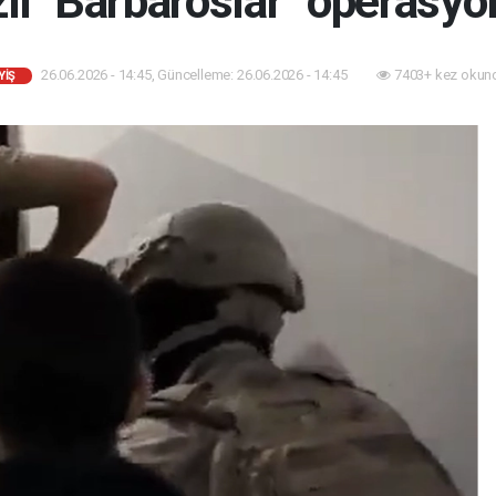
li "Barbaroslar" operasyon
26.06.2026 - 14:45, Güncelleme: 26.06.2026 - 14:45
7403+ kez okun
YİŞ