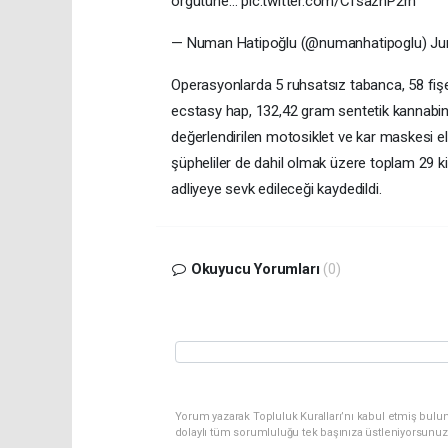
örgütüne… pic.twitter.com/CfsazhP2rn
— Numan Hatipoğlu (@numanhatipoglu) Jun
Operasyonlarda 5 ruhsatsız tabanca, 58 fişek
ecstasy hap, 132,42 gram sentetik kannabinoi
değerlendirilen motosiklet ve kar maskesi ele
şüpheliler de dahil olmak üzere toplam 29 kiş
adliyeye sevk edileceği kaydedildi.
Okuyucu Yorumları
(0)
Yorum yazarak Topluluk Kuralları’nı kabul etmiş bulu
dolaylı tüm sorumluluğu tek başınıza üstleniyorsunuz