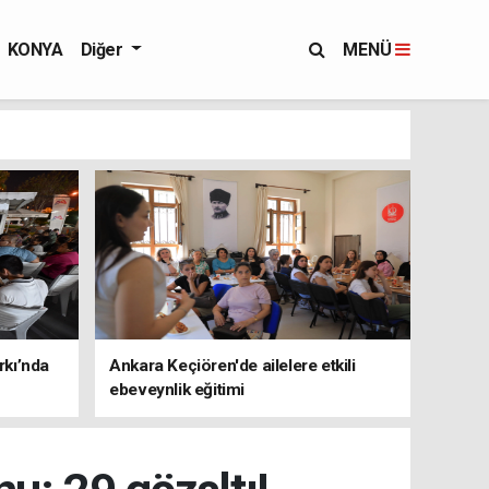
KONYA
Diğer
MENÜ
rkı’nda
Ankara Keçiören'de ailelere etkili
ebeveynlik eğitimi