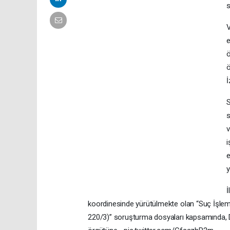
s
V
e
ö
ö
İ
S
s
v
i
e
y
İ
koordinesinde yürütülmekte olan “Suç İşle
220/3)” soruşturma dosyaları kapsamında, 