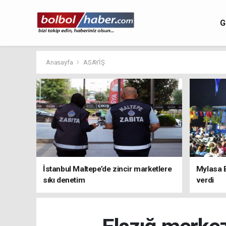
G
Anasayfa
ASAYİŞ
İstanbul Maltepe’de zincir marketlere
Mylasa 
sıkı denetim
verdi