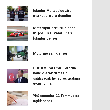
İstanbul Maltepe’de zincir
marketlere sıkı denetim
Motorsporları tutkunlarına
müjde... GT Grand Finals
İstanbul geliyor
Motorine zam geliyor
CHP'li Murat Emir: Terörün
kalıcı olarak bitmesini
sağlayacak her süreç vicdana
uygun olmalı
YKS sonuçları 22 Temmuz'da
açıklanacak