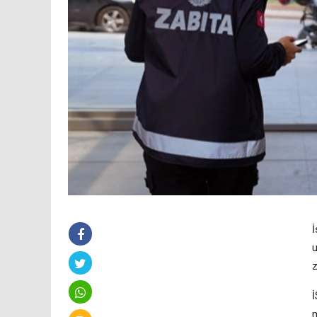
İ
u
z
İ
m