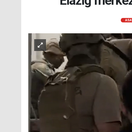
Elazığ merkez
ASA