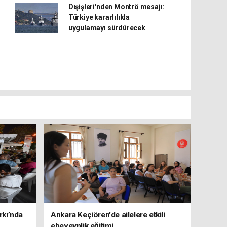
Dışişleri'nden Montrö mesajı:
Türkiye kararlılıkla
uygulamayı sürdürecek
rkı’nda
Ankara Keçiören'de ailelere etkili
ebeveynlik eğitimi