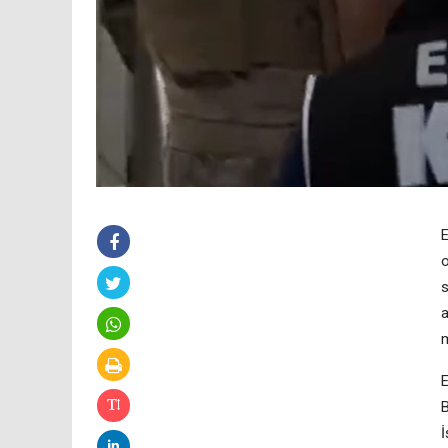
E
o
s
a
m
E
B
İ