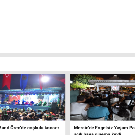
Band Ören’de coşkulu konser
Mersin’de Engelsiz Yaşam Pa
açık hava sinema keyfi