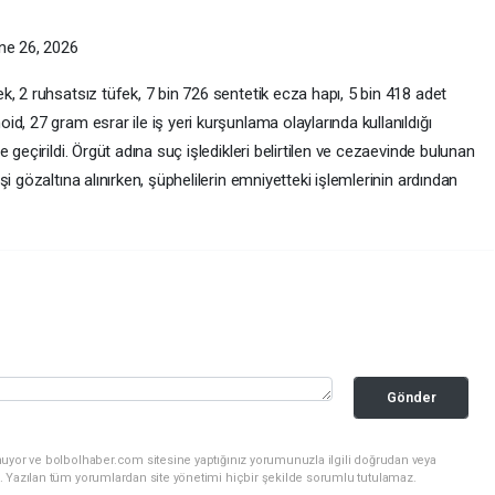
e 26, 2026
, 2 ruhsatsız tüfek, 7 bin 726 sentetik ecza hapı, 5 bin 418 adet
d, 27 gram esrar ile iş yeri kurşunlama olaylarında kullanıldığı
 geçirildi. Örgüt adına suç işledikleri belirtilen ve cezaevinde bulunan
i gözaltına alınırken, şüphelilerin emniyetteki işlemlerinin ardından
Gönder
nuyor ve bolbolhaber.com sitesine yaptığınız yorumunuzla ilgili doğrudan veya
. Yazılan tüm yorumlardan site yönetimi hiçbir şekilde sorumlu tutulamaz.