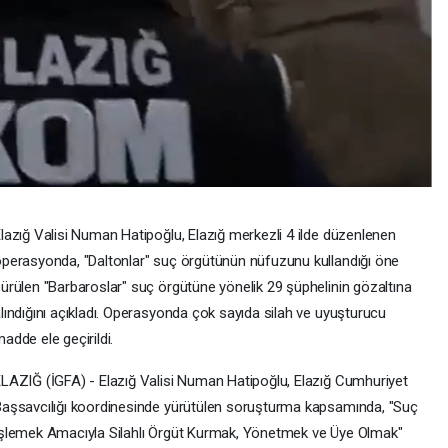
lazığ Valisi Numan Hatipoğlu, Elazığ merkezli 4 ilde düzenlenen
perasyonda, "Daltonlar" suç örgütünün nüfuzunu kullandığı öne
ürülen "Barbaroslar" suç örgütüne yönelik 29 şüphelinin gözaltına
lındığını açıkladı. Operasyonda çok sayıda silah ve uyuşturucu
adde ele geçirildi.
LAZIĞ (İGFA) - Elazığ Valisi Numan Hatipoğlu, Elazığ Cumhuriyet
aşsavcılığı koordinesinde yürütülen soruşturma kapsamında, "Suç
şlemek Amacıyla Silahlı Örgüt Kurmak, Yönetmek ve Üye Olmak"