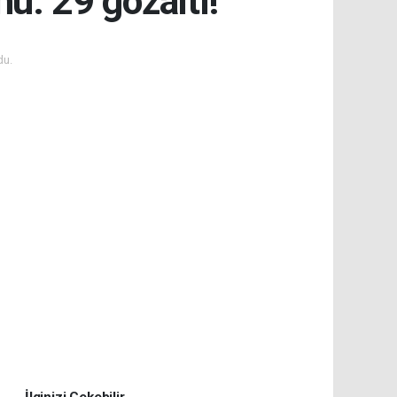
u: 29 gözaltı!
du.