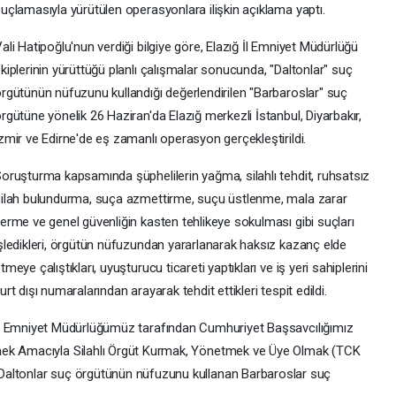
uçlamasıyla yürütülen operasyonlara ilişkin açıklama yaptı.
ali Hatipoğlu'nun verdiği bilgiye göre, Elazığ İl Emniyet Müdürlüğü
kiplerinin yürüttüğü planlı çalışmalar sonucunda, "Daltonlar" suç
rgütünün nüfuzunu kullandığı değerlendirilen "Barbaroslar" suç
rgütüne yönelik 26 Haziran'da Elazığ merkezli İstanbul, Diyarbakır,
zmir ve Edirne'de eş zamanlı operasyon gerçekleştirildi.
oruşturma kapsamında şüphelilerin yağma, silahlı tehdit, ruhsatsız
ilah bulundurma, suça azmettirme, suçu üstlenme, mala zarar
erme ve genel güvenliğin kasten tehlikeye sokulması gibi suçları
şledikleri, örgütün nüfuzundan yararlanarak haksız kazanç elde
tmeye çalıştıkları, uyuşturucu ticareti yaptıkları ve iş yeri sahiplerini
urt dışı numaralarından arayarak tehdit ettikleri tespit edildi.
l Emniyet Müdürlüğümüz tarafından Cumhuriyet Başsavcılığımız
mek Amacıyla Silahlı Örgüt Kurmak, Yönetmek ve Üye Olmak (TCK
Daltonlar suç örgütünün nüfuzunu kullanan Barbaroslar suç