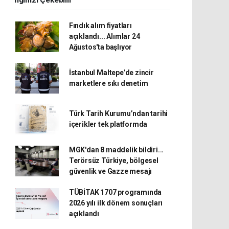
İlginizi Çekebilir
Fındık alım fiyatları
açıklandı... Alımlar 24
Ağustos'ta başlıyor
İstanbul Maltepe’de zincir
marketlere sıkı denetim
Türk Tarih Kurumu’ndan tarihi
içerikler tek platformda
MGK'dan 8 maddelik bildiri...
Terörsüz Türkiye, bölgesel
güvenlik ve Gazze mesajı
TÜBİTAK 1707 programında
2026 yılı ilk dönem sonuçları
açıklandı