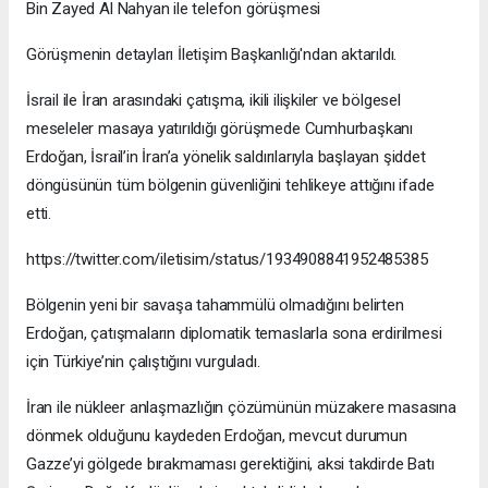
Bin Zayed Al Nahyan ile telefon görüşmesi
Görüşmenin detayları İletişim Başkanlığı'ndan aktarıldı.
İsrail ile İran arasındaki çatışma, ikili ilişkiler ve bölgesel
meseleler masaya yatırıldığı görüşmede Cumhurbaşkanı
Erdoğan, İsrail’in İran’a yönelik saldırılarıyla başlayan şiddet
döngüsünün tüm bölgenin güvenliğini tehlikeye attığını ifade
etti.
https://twitter.com/iletisim/status/1934908841952485385
Bölgenin yeni bir savaşa tahammülü olmadığını belirten
Erdoğan, çatışmaların diplomatik temaslarla sona erdirilmesi
için Türkiye’nin çalıştığını vurguladı.
İran ile nükleer anlaşmazlığın çözümünün müzakere masasına
dönmek olduğunu kaydeden Erdoğan, mevcut durumun
Gazze’yi gölgede bırakmaması gerektiğini, aksi takdirde Batı