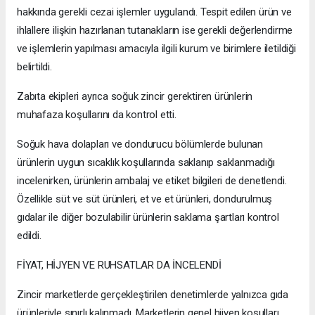
hakkında gerekli cezai işlemler uygulandı. Tespit edilen ürün ve
ihlallere ilişkin hazırlanan tutanakların ise gerekli değerlendirme
ve işlemlerin yapılması amacıyla ilgili kurum ve birimlere iletildiği
belirtildi.
Zabıta ekipleri ayrıca soğuk zincir gerektiren ürünlerin
muhafaza koşullarını da kontrol etti.
Soğuk hava dolapları ve dondurucu bölümlerde bulunan
ürünlerin uygun sıcaklık koşullarında saklanıp saklanmadığı
incelenirken, ürünlerin ambalaj ve etiket bilgileri de denetlendi.
Özellikle süt ve süt ürünleri, et ve et ürünleri, dondurulmuş
gıdalar ile diğer bozulabilir ürünlerin saklama şartları kontrol
edildi.
FİYAT, HİJYEN VE RUHSATLAR DA İNCELENDİ
Zincir marketlerde gerçekleştirilen denetimlerde yalnızca gıda
ürünleriyle sınırlı kalınmadı. Marketlerin genel hijyen koşulları,