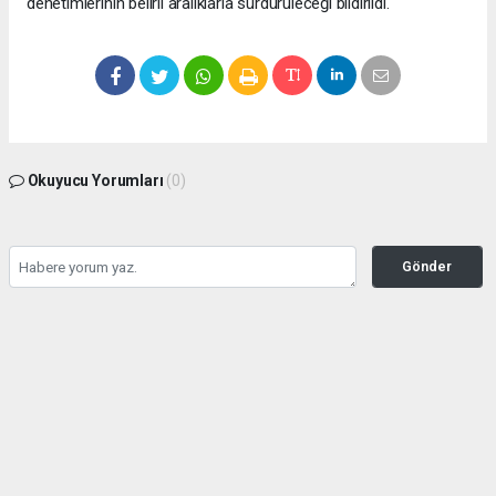
denetimlerinin belirli aralıklarla sürdürüleceği bildirildi.
Okuyucu Yorumları
(0)
Gönder
Yorum yazarak Topluluk Kuralları’nı kabul etmiş bulunuyor ve bolbolhaber.com
sitesine yaptığınız yorumunuzla ilgili doğrudan veya dolaylı tüm sorumluluğu tek
başınıza üstleniyorsunuz. Yazılan tüm yorumlardan site yönetimi hiçbir şekilde
sorumlu tutulamaz.