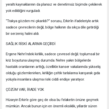
yeraltı kaynaklarının da plansız ve denetimsiz biçimde çekilerek
yok edildiğini vurguladı.
“Trakya gözden mi çıkarıldı?” sorusu, Erkin’in ifadeleriyle artık
sadece çevrecilerin değil, bölge halkının da sıkça dile getirdiği
bir serzeniş halini aldı.
SAĞLIK RİSKİ ALARMA GEÇİRDİ
Ergene Nehri’ndeki kirlilik, sadece çevresel değil; toplumsal bir
kriz boyutuna ulaşmış durumda. Nehre yakın bölgelerde
hastalık oranlarının arttığı, özellikle kanser vakalarında yükseliş
olduğu gözlemlenirken, kirliliğin çeltik tarlalarına karışarak gıda
yoluyla insanlara ulaşma riski ciddi endişe yaratıyor.
ÇÖZÜM VAR, İRADE YOK
Hüseyin Erkin’e göre geç de olsa bu felaketin önüne geçmek
mümkün. Ancak bunun için en önemli eksiklik, yıllardır süren