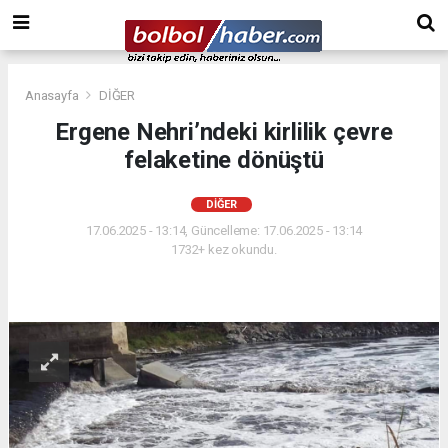
Anasayfa
DİĞER
Ergene Nehri’ndeki kirlilik çevre
felaketine dönüştü
DİĞER
17.06.2025 - 13:14, Güncelleme: 17.06.2025 - 13:14
1732+ kez okundu.