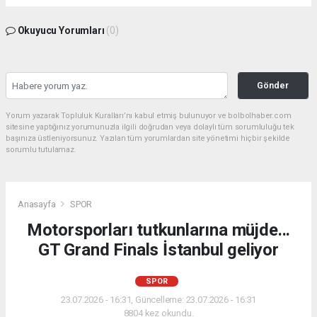
Okuyucu Yorumları
(0)
Gönder
Yorum yazarak Topluluk Kuralları’nı kabul etmiş bulunuyor ve bolbolhaber.com
sitesine yaptığınız yorumunuzla ilgili doğrudan veya dolaylı tüm sorumluluğu tek
başınıza üstleniyorsunuz. Yazılan tüm yorumlardan site yönetimi hiçbir şekilde
sorumlu tutulamaz.
Anasayfa
SPOR
Motorsporları tutkunlarına müjde...
GT Grand Finals İstanbul geliyor
SPOR
23.07.2026 - 16:31, Güncelleme: 23.07.2026 - 16:31
8804 kez okundu.