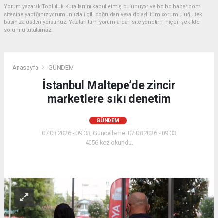
Yorum yazarak Topluluk Kuralları’nı kabul etmiş bulunuyor ve bolbolhaber.com
sitesine yaptığınız yorumunuzla ilgili doğrudan veya dolaylı tüm sorumluluğu tek
başınıza üstleniyorsunuz. Yazılan tüm yorumlardan site yönetimi hiçbir şekilde
sorumlu tutulamaz.
Anasayfa
GÜNDEM
İstanbul Maltepe’de zincir
marketlere sıkı denetim
GÜNDEM
07.08.2026 - 09:33, Güncelleme: 07.08.2026 - 09:33
4056 kez okundu.