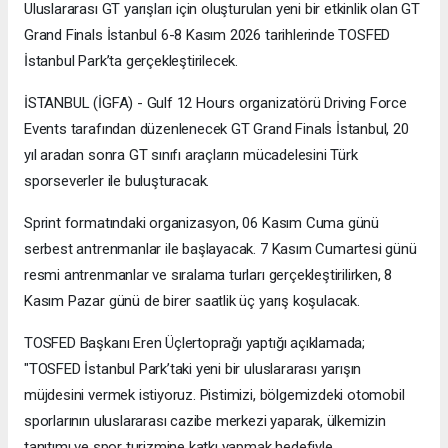
Uluslararası GT yarışları için oluşturulan yeni bir etkinlik olan GT
Grand Finals İstanbul 6-8 Kasım 2026 tarihlerinde TOSFED
İstanbul Park’ta gerçekleştirilecek.
İSTANBUL (İGFA) - Gulf 12 Hours organizatörü Driving Force
Events tarafından düzenlenecek GT Grand Finals İstanbul, 20
yıl aradan sonra GT sınıfı araçların mücadelesini Türk
sporseverler ile buluşturacak.
Sprint formatındaki organizasyon, 06 Kasım Cuma günü
serbest antrenmanlar ile başlayacak. 7 Kasım Cumartesi günü
resmi antrenmanlar ve sıralama turları gerçekleştirilirken, 8
Kasım Pazar günü de birer saatlik üç yarış koşulacak.
TOSFED Başkanı Eren Üçlertoprağı yaptığı açıklamada;
"TOSFED İstanbul Park’taki yeni bir uluslararası yarışın
müjdesini vermek istiyoruz. Pistimizi, bölgemizdeki otomobil
sporlarının uluslararası cazibe merkezi yaparak, ülkemizin
tanıtımı ve spor turizmine katkı yapmak hedefiyle