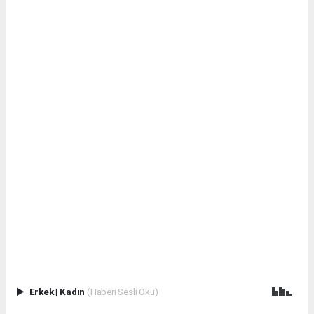
Erkek
|
Kadın
(Haberi Sesli Oku)