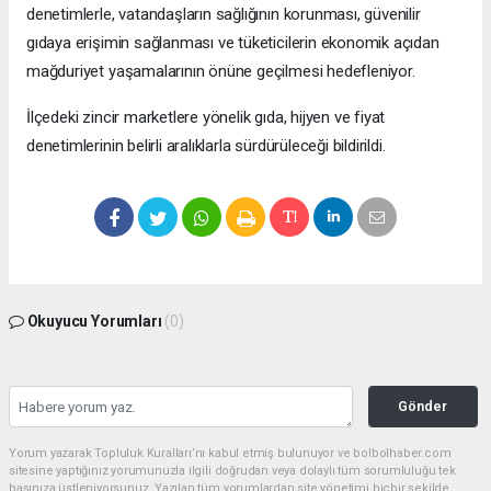
denetimlerle, vatandaşların sağlığının korunması, güvenilir
gıdaya erişimin sağlanması ve tüketicilerin ekonomik açıdan
mağduriyet yaşamalarının önüne geçilmesi hedefleniyor.
İlçedeki zincir marketlere yönelik gıda, hijyen ve fiyat
denetimlerinin belirli aralıklarla sürdürüleceği bildirildi.
Okuyucu Yorumları
(0)
Gönder
Yorum yazarak Topluluk Kuralları’nı kabul etmiş bulunuyor ve bolbolhaber.com
sitesine yaptığınız yorumunuzla ilgili doğrudan veya dolaylı tüm sorumluluğu tek
başınıza üstleniyorsunuz. Yazılan tüm yorumlardan site yönetimi hiçbir şekilde