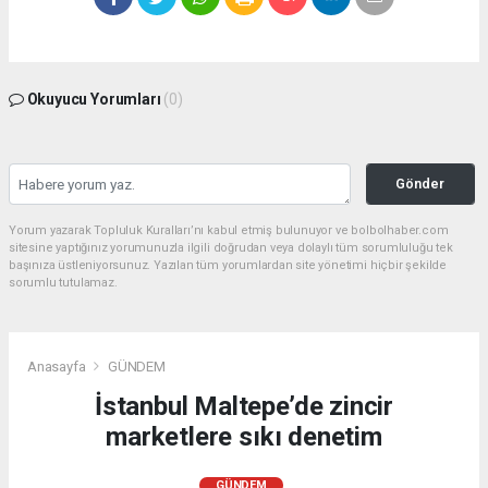
Okuyucu Yorumları
(0)
Gönder
Yorum yazarak Topluluk Kuralları’nı kabul etmiş bulunuyor ve bolbolhaber.com
sitesine yaptığınız yorumunuzla ilgili doğrudan veya dolaylı tüm sorumluluğu tek
başınıza üstleniyorsunuz. Yazılan tüm yorumlardan site yönetimi hiçbir şekilde
sorumlu tutulamaz.
Anasayfa
GÜNDEM
İstanbul Maltepe’de zincir
marketlere sıkı denetim
GÜNDEM