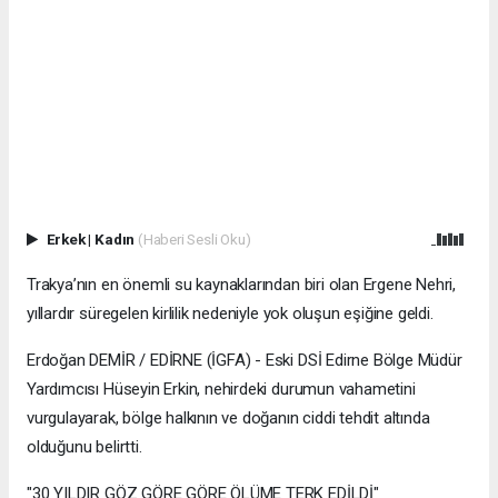
Erkek
|
Kadın
(Haberi Sesli Oku)
Trakya’nın en önemli su kaynaklarından biri olan Ergene Nehri,
yıllardır süregelen kirlilik nedeniyle yok oluşun eşiğine geldi.
Erdoğan DEMİR / EDİRNE (İGFA) - Eski DSİ Edirne Bölge Müdür
Yardımcısı Hüseyin Erkin, nehirdeki durumun vahametini
vurgulayarak, bölge halkının ve doğanın ciddi tehdit altında
olduğunu belirtti.
"30 YILDIR GÖZ GÖRE GÖRE ÖLÜME TERK EDİLDİ"