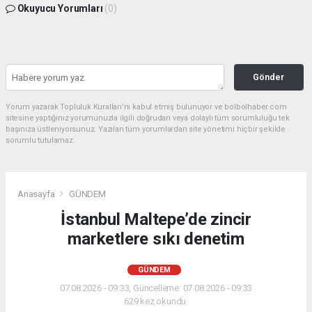
Okuyucu Yorumları
(0)
Gönder
Yorum yazarak Topluluk Kuralları’nı kabul etmiş bulunuyor ve bolbolhaber.com
sitesine yaptığınız yorumunuzla ilgili doğrudan veya dolaylı tüm sorumluluğu tek
başınıza üstleniyorsunuz. Yazılan tüm yorumlardan site yönetimi hiçbir şekilde
sorumlu tutulamaz.
Anasayfa
GÜNDEM
İstanbul Maltepe’de zincir
marketlere sıkı denetim
GÜNDEM
07.08.2026 - 09:33, Güncelleme: 07.08.2026 - 09:33
629 kez okundu.