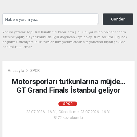
Gönder
Yorum yazarak Topluluk Kuralları’nı kabul etmiş bulunuyor ve bolbolhaber.com
sitesine yaptığınız yorumunuzla ilgili doğrudan veya dolaylı tüm sorumluluğu tek
başınıza üstleniyorsunuz. Yazılan tüm yorumlardan site yönetimi hiçbir şekilde
sorumlu tutulamaz.
Anasayfa
SPOR
Motorsporları tutkunlarına müjde...
GT Grand Finals İstanbul geliyor
SPOR
23.07.2026 - 16:31, Güncelleme: 23.07.2026 - 16:31
8472 kez okundu.