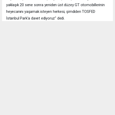
yaklaşık 20 sene sonra yeniden üst düzey GT otomobillerinin
heyecanını yaşamak isteyen herkesi, şimdiden TOSFED
İstanbul Park'a davet ediyoruz" dedi.
Okuyucu Yorumları
(0)
Gönder
Yorum yazarak Topluluk Kuralları’nı kabul etmiş bulunuyor ve bolbolhaber.com
sitesine yaptığınız yorumunuzla ilgili doğrudan veya dolaylı tüm sorumluluğu tek
başınıza üstleniyorsunuz. Yazılan tüm yorumlardan site yönetimi hiçbir şekilde
sorumlu tutulamaz.