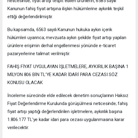
neticesinde; fiyat artışı tespit edilen ürünlerin, 6585 sayılı
Kanunun fahiş fiyat artışına ilişkin hükümlerine aykırılık teşkil
ettiği değerlendirilmiştir.
Bu kapsamda, 6563 sayılı Kanunun hukuka aykırı içerik
hükümleri uyarınca; mevzuata aykırı şekilde fiyat artışı yapılan
ürünlere erişimin derhal engellenmesi yönünde e-ticaret
pazaryerlerine talimat verilmiştir.
FAHİŞ FİYAT UYGULAYAN İŞLETMELERE, AYKIRILIK BAŞINA 1
MİLYON 806 BİN TL’YE KADAR İDARİ PARA CEZASI SÖZ
KONUSU OLACAK
İnceleme sürecinde elde edilecek denetim sonuçlarının Haksız
Fiyat Değerlendirme Kurulunda görüşülmesi neticesinde; fahiş
fiyat artışı yaptığı değerlendirilen işletmelere, aykırılık başına
1.806.177 TL’ye kadar idari para cezası uygulanmasına karar
verilecektir.