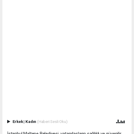
Erkek
|
Kadın
(Haberi Sesli Oku)
İstanbul Maltepe Belediyesi, vatandaşların sağlıklı ve güvenilir