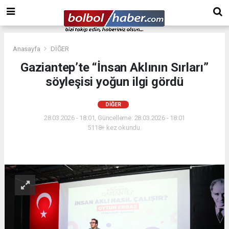
Anasayfa
DİĞER
Gaziantep’te “İnsan Aklının Sırları”
söyleşisi yoğun ilgi gördü
DİĞER
28.03.2026 - 18:01, Güncelleme: 28.03.2026 - 18:01
5118+ kez okundu.