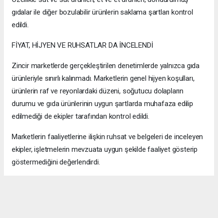
gıdalar ile diğer bozulabilir ürünlerin saklama şartları kontrol
edildi.
FİYAT, HİJYEN VE RUHSATLAR DA İNCELENDİ
Zincir marketlerde gerçekleştirilen denetimlerde yalnızca gıda
ürünleriyle sınırlı kalınmadı. Marketlerin genel hijyen koşulları,
ürünlerin raf ve reyonlardaki düzeni, soğutucu dolapların
durumu ve gıda ürünlerinin uygun şartlarda muhafaza edilip
edilmediği de ekipler tarafından kontrol edildi.
Marketlerin faaliyetlerine ilişkin ruhsat ve belgeleri de inceleyen
ekipler, işletmelerin mevzuata uygun şekilde faaliyet gösterip
göstermediğini değerlendirdi.
Ürünlerin tüketiciye sunuluş biçimi, etiket bilgileri ve fiyat
uygulamalarına ilişkin kontroller de denetim sürecinin diğer
başlıklarını oluşturdu.