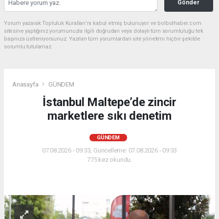
Gönder
Yorum yazarak Topluluk Kuralları’nı kabul etmiş bulunuyor ve bolbolhaber.com
sitesine yaptığınız yorumunuzla ilgili doğrudan veya dolaylı tüm sorumluluğu tek
başınıza üstleniyorsunuz. Yazılan tüm yorumlardan site yönetimi hiçbir şekilde
sorumlu tutulamaz.
Anasayfa
GÜNDEM
İstanbul Maltepe’de zincir
marketlere sıkı denetim
GÜNDEM
07.08.2026 - 09:33, Güncelleme: 07.08.2026 - 09:33
775 kez okundu.