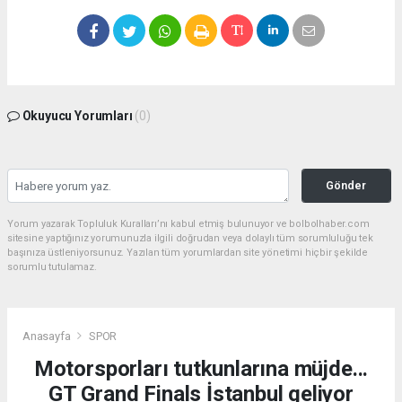
Okuyucu Yorumları
(0)
Gönder
Yorum yazarak Topluluk Kuralları’nı kabul etmiş bulunuyor ve bolbolhaber.com
sitesine yaptığınız yorumunuzla ilgili doğrudan veya dolaylı tüm sorumluluğu tek
başınıza üstleniyorsunuz. Yazılan tüm yorumlardan site yönetimi hiçbir şekilde
sorumlu tutulamaz.
Anasayfa
SPOR
Motorsporları tutkunlarına müjde...
GT Grand Finals İstanbul geliyor