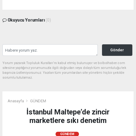
Okuyucu Yorumları
(0)
Gönder
Yorum yazarak Topluluk Kuralları’nı kabul etmiş bulunuyor ve bolbolhaber.com
sitesine yaptığınız yorumunuzla ilgili doğrudan veya dolaylı tüm sorumluluğu tek
başınıza üstleniyorsunuz. Yazılan tüm yorumlardan site yönetimi hiçbir şekilde
sorumlu tutulamaz.
Anasayfa
GÜNDEM
İstanbul Maltepe’de zincir
marketlere sıkı denetim
GÜNDEM