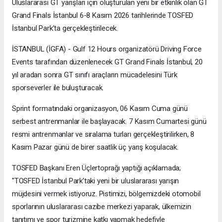
Uluslararası GT yarışları için oluşturulan yeni bir etkinlik olan GT
Grand Finals İstanbul 6-8 Kasım 2026 tarihlerinde TOSFED
İstanbul Park’ta gerçekleştirilecek.
İSTANBUL (İGFA) - Gulf 12 Hours organizatörü Driving Force
Events tarafından düzenlenecek GT Grand Finals İstanbul, 20
yıl aradan sonra GT sınıfı araçların mücadelesini Türk
sporseverler ile buluşturacak.
Sprint formatındaki organizasyon, 06 Kasım Cuma günü
serbest antrenmanlar ile başlayacak. 7 Kasım Cumartesi günü
resmi antrenmanlar ve sıralama turları gerçekleştirilirken, 8
Kasım Pazar günü de birer saatlik üç yarış koşulacak.
TOSFED Başkanı Eren Üçlertoprağı yaptığı açıklamada;
"TOSFED İstanbul Park’taki yeni bir uluslararası yarışın
müjdesini vermek istiyoruz. Pistimizi, bölgemizdeki otomobil
sporlarının uluslararası cazibe merkezi yaparak, ülkemizin
tanıtımı ve spor turizmine katkı yapmak hedefiyle