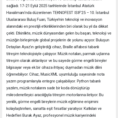
sağladı. 17-21 Eylül 2025 tarihlerinde İstanbul Atatürk
Havalimanı’nda düzenlenen TEKNOFEST ISIF’25 – 10. İstanbul
Uluslararası Buluş Fuarı, Türkiye’nin teknoloji ve inovasyon
alanındaki en prestijli etkinliklerinden biri olarak bu yıl da dikkat
çekti. Etkinlikte, müzik dünyasından gelen bu başarı, teknoloji ve
müziğin birleşimiyle global projelerin de yolunu açıyor. Buluşun
Detayları Ayaz’ın geliştirdiği cihaz, Braille alfabesi tabanlı
titreşim teknolojisiyle çalışıyor. Müzik notaları, parmak uçlarına
titreşim olarak aktarılıyor ve bu sayede görme engelli bireyler
bilgisayar veya ek bir cihaza ihtiyaç duymadan müzik dilini
öğrenebiliyor. Cihaz, MusicXML uyumluluğu sayesinde nota
yazım programlarıyla entegre çalışabiliyor. Python tabanlı
yazılım, müzik notalarını sade bir koda dönüştürüp
mikrodenetleyici aracılığıyla titreşim motorlarına iletiyor. Bu
yenilik, görme engelli bireylerin müzik eğitimine erişimini
kolaylaştırırken, sanatta eşit fırsatlar yaratıyor. Katkıları ve
Hedefleri Burak Ayaz, profesyonel müzik kariyerindeki