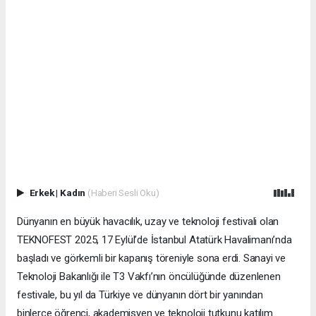
Erkek
|
Kadın
(Haberi Sesli Oku)
Dünyanın en büyük havacılık, uzay ve teknoloji festivali olan
TEKNOFEST 2025, 17 Eylül’de İstanbul Atatürk Havalimanı’nda
başladı ve görkemli bir kapanış töreniyle sona erdi. Sanayi ve
Teknoloji Bakanlığı ile T3 Vakfı’nın öncülüğünde düzenlenen
festivale, bu yıl da Türkiye ve dünyanın dört bir yanından
binlerce öğrenci, akademisyen ve teknoloji tutkunu katılım