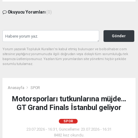
Okuyucu Yorumları
(0)
Gönder
Yorum yazarak Topluluk Kuralları’nı kabul etmiş bulunuyor ve bolbolhaber.com
sitesine yaptığınız yorumunuzla ilgili doğrudan veya dolaylı tüm sorumluluğu tek
başınıza üstleniyorsunuz. Yazılan tüm yorumlardan site yönetimi hiçbir şekilde
sorumlu tutulamaz.
Anasayfa
SPOR
Motorsporları tutkunlarına müjde...
GT Grand Finals İstanbul geliyor
SPOR
23.07.2026 - 16:31, Güncelleme: 23.07.2026 - 16:31
8482 kez okundu.