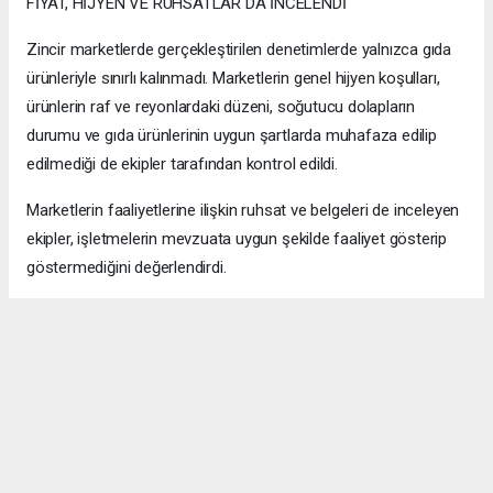
FİYAT, HİJYEN VE RUHSATLAR DA İNCELENDİ
Zincir marketlerde gerçekleştirilen denetimlerde yalnızca gıda
ürünleriyle sınırlı kalınmadı. Marketlerin genel hijyen koşulları,
ürünlerin raf ve reyonlardaki düzeni, soğutucu dolapların
durumu ve gıda ürünlerinin uygun şartlarda muhafaza edilip
edilmediği de ekipler tarafından kontrol edildi.
Marketlerin faaliyetlerine ilişkin ruhsat ve belgeleri de inceleyen
ekipler, işletmelerin mevzuata uygun şekilde faaliyet gösterip
göstermediğini değerlendirdi.
Ürünlerin tüketiciye sunuluş biçimi, etiket bilgileri ve fiyat
uygulamalarına ilişkin kontroller de denetim sürecinin diğer
başlıklarını oluşturdu.
Maltepe Belediyesi Zabıta Müdürlüğü ekiplerinin gerçekleştirdiği
denetimlerle, vatandaşların sağlığının korunması, güvenilir
gıdaya erişimin sağlanması ve tüketicilerin ekonomik açıdan