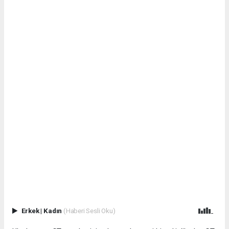
Erkek
|
Kadın
(Haberi Sesli Oku)