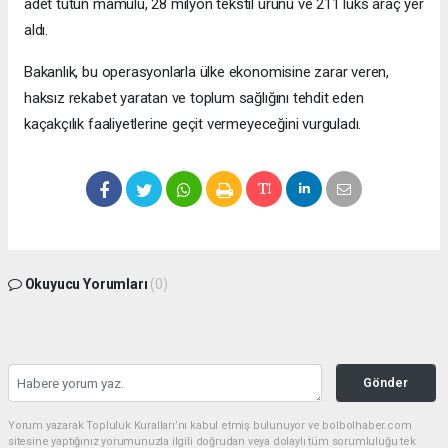
adet tütün mamulü, 28 milyon tekstil ürünü ve 211 lüks araç yer
aldı.
Bakanlık, bu operasyonlarla ülke ekonomisine zarar veren,
haksız rekabet yaratan ve toplum sağlığını tehdit eden
kaçakçılık faaliyetlerine geçit vermeyeceğini vurguladı.
Okuyucu Yorumları
(0)
Gönder
Yorum yazarak Topluluk Kuralları’nı kabul etmiş bulunuyor ve bolbolhaber.com
sitesine yaptığınız yorumunuzla ilgili doğrudan veya dolaylı tüm sorumluluğu tek