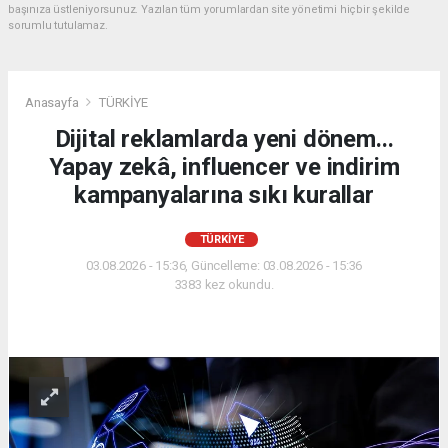
başınıza üstleniyorsunuz. Yazılan tüm yorumlardan site yönetimi hiçbir şekilde
sorumlu tutulamaz.
Anasayfa
TÜRKİYE
Dijital reklamlarda yeni dönem...
Yapay zekâ, influencer ve indirim
kampanyalarına sıkı kurallar
TÜRKİYE
03.08.2026 - 15:36, Güncelleme: 03.08.2026 - 15:36
3383 kez okundu.