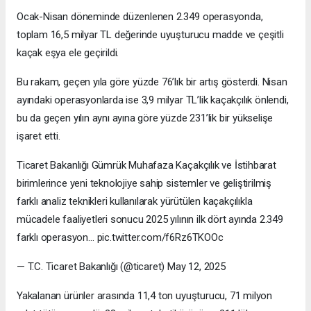
Ocak-Nisan döneminde düzenlenen 2.349 operasyonda,
toplam 16,5 milyar TL değerinde uyuşturucu madde ve çeşitli
kaçak eşya ele geçirildi.
Bu rakam, geçen yıla göre yüzde 76’lık bir artış gösterdi. Nisan
ayındaki operasyonlarda ise 3,9 milyar TL’lik kaçakçılık önlendi,
bu da geçen yılın aynı ayına göre yüzde 231’lik bir yükselişe
işaret etti.
Ticaret Bakanlığı Gümrük Muhafaza Kaçakçılık ve İstihbarat
birimlerince yeni teknolojiye sahip sistemler ve geliştirilmiş
farklı analiz teknikleri kullanılarak yürütülen kaçakçılıkla
mücadele faaliyetleri sonucu 2025 yılının ilk dört ayında 2.349
farklı operasyon… pic.twitter.com/f6Rz6TKOOc
— T.C. Ticaret Bakanlığı (@ticaret) May 12, 2025
Yakalanan ürünler arasında 11,4 ton uyuşturucu, 71 milyon