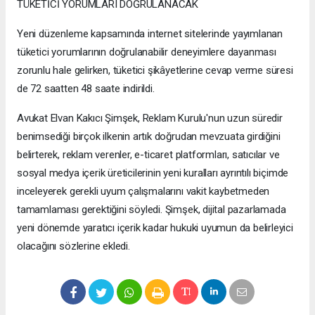
TÜKETİCİ YORUMLARI DOĞRULANACAK
Yeni düzenleme kapsamında internet sitelerinde yayımlanan
tüketici yorumlarının doğrulanabilir deneyimlere dayanması
zorunlu hale gelirken, tüketici şikâyetlerine cevap verme süresi
de 72 saatten 48 saate indirildi.
Avukat Elvan Kakıcı Şimşek, Reklam Kurulu'nun uzun süredir
benimsediği birçok ilkenin artık doğrudan mevzuata girdiğini
belirterek, reklam verenler, e-ticaret platformları, satıcılar ve
sosyal medya içerik üreticilerinin yeni kuralları ayrıntılı biçimde
inceleyerek gerekli uyum çalışmalarını vakit kaybetmeden
tamamlaması gerektiğini söyledi. Şimşek, dijital pazarlamada
yeni dönemde yaratıcı içerik kadar hukuki uyumun da belirleyici
olacağını sözlerine ekledi.