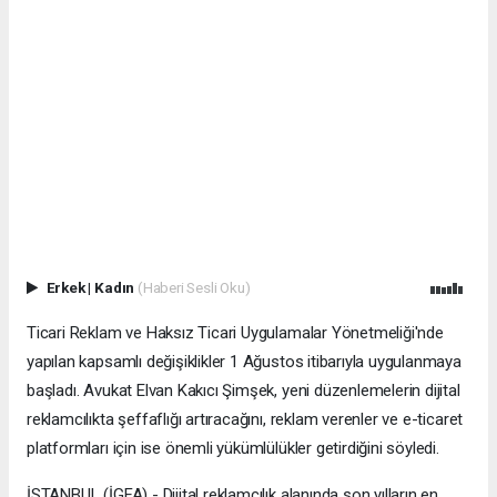
Erkek
|
Kadın
(Haberi Sesli Oku)
Ticari Reklam ve Haksız Ticari Uygulamalar Yönetmeliği'nde
yapılan kapsamlı değişiklikler 1 Ağustos itibarıyla uygulanmaya
başladı. Avukat Elvan Kakıcı Şimşek, yeni düzenlemelerin dijital
reklamcılıkta şeffaflığı artıracağını, reklam verenler ve e-ticaret
platformları için ise önemli yükümlülükler getirdiğini söyledi.
İSTANBUL (İGFA) - Dijital reklamcılık alanında son yılların en