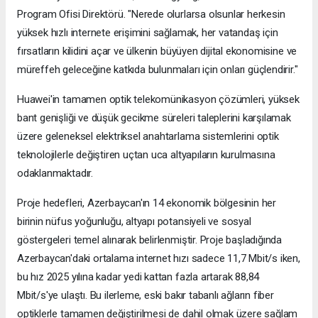
Program Ofisi Direktörü. "Nerede olurlarsa olsunlar herkesin
yüksek hızlı internete erişimini sağlamak, her vatandaş için
fırsatların kilidini açar ve ülkenin büyüyen dijital ekonomisine ve
müreffeh geleceğine katkıda bulunmaları için onları güçlendirir."
Huawei'in tamamen optik telekomünikasyon çözümleri, yüksek
bant genişliği ve düşük gecikme süreleri taleplerini karşılamak
üzere geleneksel elektriksel anahtarlama sistemlerini optik
teknolojilerle değiştiren uçtan uca altyapıların kurulmasına
odaklanmaktadır.
Proje hedefleri, Azerbaycan'ın 14 ekonomik bölgesinin her
birinin nüfus yoğunluğu, altyapı potansiyeli ve sosyal
göstergeleri temel alınarak belirlenmiştir. Proje başladığında
Azerbaycan'daki ortalama internet hızı sadece 11,7 Mbit/s iken,
bu hız 2025 yılına kadar yedi kattan fazla artarak 88,84
Mbit/s'ye ulaştı. Bu ilerleme, eski bakır tabanlı ağların fiber
optiklerle tamamen değiştirilmesi de dahil olmak üzere sağlam