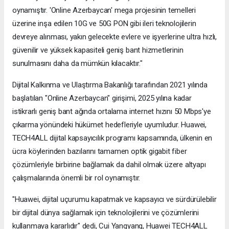
oynamıştır. 'Online Azerbaycan' mega projesinin temelleri
üzerine inşa edilen 10G ve 50G PON gibi ileri teknolojilerin
devreye alınması, yakın gelecekte evlere ve işyerlerine ultra hızlı,
güvenilir ve yüksek kapasiteli geniş bant hizmetlerinin
sunulmasını daha da mümkün kılacaktır."
Dijital Kalkınma ve Ulaştırma Bakanlığı tarafından 2021 yılında
başlatılan "Online Azerbaycan" girişimi, 2025 yılına kadar
istikrarlı geniş bant ağında ortalama internet hızını 50 Mbps'ye
çıkarma yönündeki hükümet hedefleriyle uyumludur. Huawei,
TECH4ALL dijital kapsayıcılık programı kapsamında, ülkenin en
ücra köylerinden bazılarını tamamen optik gigabit fiber
çözümleriyle birbirine bağlamak da dahil olmak üzere altyapı
çalışmalarında önemli bir rol oynamıştır.
"Huawei, dijital uçurumu kapatmak ve kapsayıcı ve sürdürülebilir
bir dijital dünya sağlamak için teknolojilerini ve çözümlerini
kullanmaya kararlıdır" dedi, Cui Yangyang, Huawei TECH4ALL