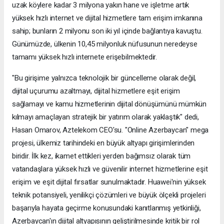
uzak köylere kadar 3 milyona yakın hane ve işletme artık
yüksek hızlı internet ve dijital hizmetlere tam erişim imkanına
sahip; bunların 2 milyonu son iki yıl içinde bağlantıya kavuştu.
Günümüzde, ülkenin 10,45 milyonluk nüfusunun neredeyse
tamamı yüksek hızlı internete erişebilmektedir.
"Bu girişime yalnızca teknolojik bir güncelleme olarak değil,
dijital uçurumu azaltmayı, dijital hizmetlere eşit erişim
sağlamayı ve kamu hizmetlerinin dijital dönüşümünü mümkün
kılmayı amaçlayan stratejik bir yatırım olarak yaklaştık" dedi,
Hasan Omarov, Aztelekom CEO'su. "Online Azerbaycan" mega
projesi, ülkemiz tarihindeki en büyük altyapı girişimlerinden
biridir. İlk kez, ikamet ettikleri yerden bağımsız olarak tüm
vatandaşlara yüksek hızlı ve güvenilir internet hizmetlerine eşit
erişim ve eşit dijital fırsatlar sunulmaktadır. Huawei'nin yüksek
teknik potansiyeli, yenilikçi çözümleri ve büyük ölçekli projeleri
başarıyla hayata geçirme konusundaki kanıtlanmış yetkinliği,
Azerbaycan'ın dijital altyapısının geliştirilmesinde kritik bir rol