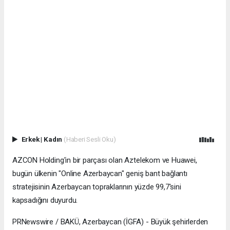
Erkek
|
Kadın
(Haberi Sesli Oku)
AZCON Holding'in bir parçası olan Aztelekom ve Huawei,
bugün ülkenin "Online Azerbaycan" geniş bant bağlantı
stratejisinin Azerbaycan topraklarının yüzde 99,7'sini
kapsadığını duyurdu.
PRNewswire / BAKÜ, Azerbaycan (İGFA) - Büyük şehirlerden