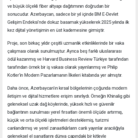
ve büyük ölçekli fiber altyapı dağıtımının doğrudan bir
sonucudur. Azerbaycan, sadece bir yıl içinde BM E-Devlet
Gelişim Endeksi'nde dokuz basamak yükselerek 2025 yılında ilk
kez dijital yönetişimin en üst kademesine girmiştir.
Proje, son birkaç yıldır çeşitli uzmanlık etkinliklerinde bir vaka
çalışması olarak sunulmuştur. Ayrıca beş farklı uluslararası
ödül kazanmış ve Harvard Business Review Türkiye tarafından
tarafından örnek bir iş vakası olarak yayınlanmış ve Philip
Kotler'in Modern Pazarlamanın İlkeleri kitabında yer almıştır.
Daha önce, Azerbaycan'ın kırsal bölgelerinin çoğunda modern
iletişim ve dijital hizmetlere erişim sınırlıydı. Örneğin Khinalig gibi
geleneksel uzak dağ köylerinde, yüksek hızlı ve güvenilir
bağlantının sunulması yerel fırsatları önemli ölçüde artırmış,
küçük ve orta ölçekli işletmeleri desteklemiş, turizmi
canlandırmış ve yerel zanaatkârların canlı yayınlar aracılığıyla
geleneksel el sanatlarını dünya çapındaki bir kitleyle