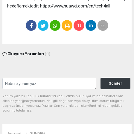
hedeflemektedir: https://www.huawei.com/en/tech4all
Okuyucu Yorumları
(0)
Gönder
Yorum yazarak Topluluk Kuralları’nı kabul etmiş bulunuyor ve bolbolhaber.com
sitesine yaptığınız yorumunuzla ilgili doğrudan veya dolaylı tüm sorumluluğu tek
başınıza üstleniyorsunuz. Yazılan tüm yorumlardan site yönetimi hiçbir şekilde
sorumlu tutulamaz.
Anasayfa
GÜNDEM