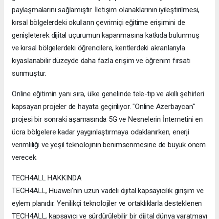
paylaşmalarını sağlamıştır. İletişim olanaklarının iyileştirilmesi,
kırsal bölgelerdeki okulların çevrimiçi eğitime erişimini de
genişleterek dijital uçurumun kapanmasına katkıda bulunmuş
ve kırsal bölgelerdeki öğrencilere, kentlerdeki akranlarıyla
kıyaslanabilir düzeyde daha fazla erişim ve öğrenim fırsatı
sunmuştur.
Online eğitimin yanı sıra, ülke genelinde tele-tıp ve akıllı şehirleri
kapsayan projeler de hayata geçiriliyor. "Online Azerbaycan"
projesi bir sonraki aşamasında 5G ve Nesnelerin İnternetini en
ücra bölgelere kadar yaygınlaştırmaya odaklanırken, enerji
verimliliği ve yeşil teknolojinin benimsenmesine de büyük önem
verecek.
TECH4ALL HAKKINDA
TECH4ALL, Huawei'nin uzun vadeli dijital kapsayıcılık girişim ve
eylem planıdır. Yenilikçi teknolojiler ve ortaklıklarla desteklenen
TECH4ALL, kapsayıcı ve sürdürülebilir bir dijital dünya yaratmayı