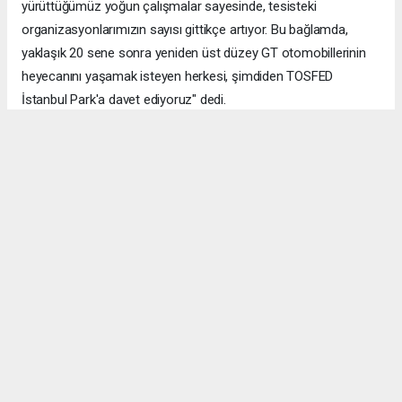
yürüttüğümüz yoğun çalışmalar sayesinde, tesisteki
organizasyonlarımızın sayısı gittikçe artıyor. Bu bağlamda,
yaklaşık 20 sene sonra yeniden üst düzey GT otomobillerinin
heyecanını yaşamak isteyen herkesi, şimdiden TOSFED
İstanbul Park'a davet ediyoruz" dedi.
Okuyucu Yorumları
(0)
Gönder
Yorum yazarak Topluluk Kuralları’nı kabul etmiş bulunuyor ve bolbolhaber.com
sitesine yaptığınız yorumunuzla ilgili doğrudan veya dolaylı tüm sorumluluğu tek
başınıza üstleniyorsunuz. Yazılan tüm yorumlardan site yönetimi hiçbir şekilde
sorumlu tutulamaz.