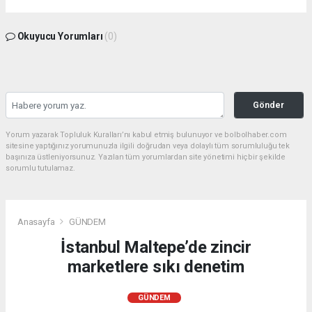
Okuyucu Yorumları
(0)
Gönder
Yorum yazarak Topluluk Kuralları’nı kabul etmiş bulunuyor ve bolbolhaber.com
sitesine yaptığınız yorumunuzla ilgili doğrudan veya dolaylı tüm sorumluluğu tek
başınıza üstleniyorsunuz. Yazılan tüm yorumlardan site yönetimi hiçbir şekilde
sorumlu tutulamaz.
Anasayfa
GÜNDEM
İstanbul Maltepe’de zincir
marketlere sıkı denetim
GÜNDEM