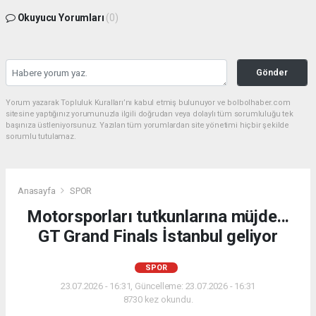
Okuyucu Yorumları
(0)
Gönder
Yorum yazarak Topluluk Kuralları’nı kabul etmiş bulunuyor ve bolbolhaber.com
sitesine yaptığınız yorumunuzla ilgili doğrudan veya dolaylı tüm sorumluluğu tek
başınıza üstleniyorsunuz. Yazılan tüm yorumlardan site yönetimi hiçbir şekilde
sorumlu tutulamaz.
Anasayfa
SPOR
Motorsporları tutkunlarına müjde...
GT Grand Finals İstanbul geliyor
SPOR
23.07.2026 - 16:31, Güncelleme: 23.07.2026 - 16:31
8730 kez okundu.