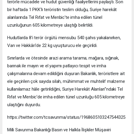
terörle mücadele ve hudut güvenliği faaliyetlerini paylaştı. Son
bir haftada 1 PKK'lı teröristin teslim olduğu, Suriye harekât
alanlarında Tel Rıfat ve Menbic'te imha edilen tünel
uzunluğunun 605 kilometreye ulaştığı belirtildi.
Hudutlarda 8'i terör örgütü mensubu 540 şahıs yakalanırken,
Van ve Hakkâri'de 22 kg uyuşturucu ele geçirildi.
Sınırlarda ve ötesinde arazi arama tarama; mağara, sığınak,
barınak ile mayın ve el yapımı patlayıcı tespit ve imha
çalışmalarına devam edildiğini duyuran Bakanlık, teröristlere ait
ele geçirilen çok sayıda silah, mühimmat ve muhtelif malzeme
kullanılamaz hâle getirildiğini, Suriye Harekât Alanları”ndaki Tel
Rıfat ve Menbic’de imha edilen tünel uzunluğu 605 kilometreye
ulaştığını duyurdu.
https://twitter.com/tcsavunma/status/1968605103247544325
Milli Savunma Bakanlığı Basın ve Halkla İlişkiler Müşaviri