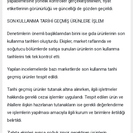
yapabilmesine yönelik kontroller gerçekleştirilirken, fiyat
etiketlerinin görünürlüğü ve güncelliği de gözden geçirildi.
SON KULLANMA TARİHİ GEÇMİŞ ÜRÜNLERE İŞLEM
Denetimlerin önemli başlıklarından birini ise gıda ürünlerinin son
kullanma tarihleri oluşturdu. Ekipler, market raflarında ve
soğutucu bölümlerde satışa sunulan ürünlerin son kullanma
tarihlerini tek tek kontrol etti.
Yapılan incelemelerde bazı marketlerde son kullanma tarihi
geçmiş ürünler tespit edildi.
Tarihi geçmiş ürünler tutanak altına alınırken, ilgili işletmeler
hakkında gerekli cezai işlemler uygulandı. Tespit edilen ürün ve
ihlallere ilişkin hazırlanan tutanakların ise gerekli değerlendirme
ve işlemlerin yapılması amacıyla ilgili kurum ve birimlere iletildiği
belirtildi.
Zabıta ekipleri ayrıca soğuk zincir gerektiren ürünlerin