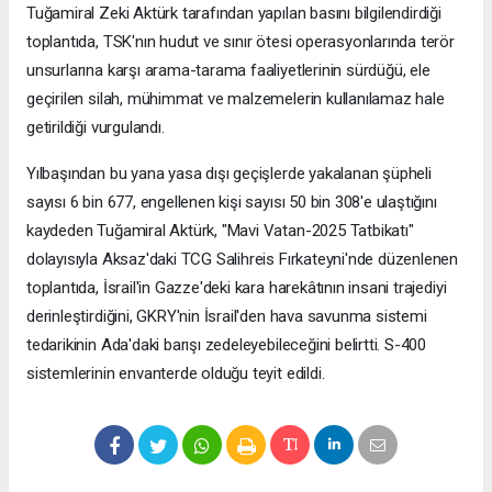
Tuğamiral Zeki Aktürk tarafından yapılan basını bilgilendirdiği
toplantıda, TSK'nın hudut ve sınır ötesi operasyonlarında terör
unsurlarına karşı arama-tarama faaliyetlerinin sürdüğü, ele
geçirilen silah, mühimmat ve malzemelerin kullanılamaz hale
getirildiği vurgulandı.
Yılbaşından bu yana yasa dışı geçişlerde yakalanan şüpheli
sayısı 6 bin 677, engellenen kişi sayısı 50 bin 308'e ulaştığını
kaydeden Tuğamiral Aktürk, "Mavi Vatan-2025 Tatbikatı"
dolayısıyla Aksaz'daki TCG Salihreis Fırkateyni'nde düzenlenen
toplantıda, İsrail'in Gazze'deki kara harekâtının insani trajediyi
derinleştirdiğini, GKRY'nin İsrail'den hava savunma sistemi
tedarikinin Ada'daki barışı zedeleyebileceğini belirtti. S-400
sistemlerinin envanterde olduğu teyit edildi.