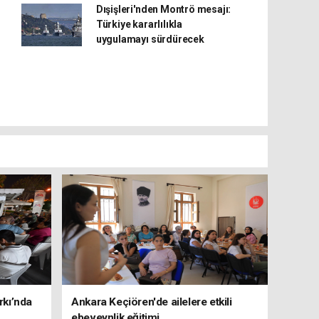
Dışişleri'nden Montrö mesajı:
Türkiye kararlılıkla
uygulamayı sürdürecek
rkı’nda
Ankara Keçiören'de ailelere etkili
ebeveynlik eğitimi