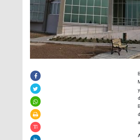
B
M
y
d
B
d
a
A