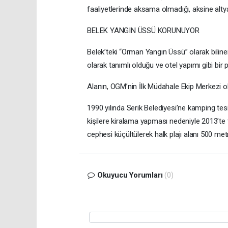
faaliyetlerinde aksama olmadığı, aksine altyap
BELEK YANGIN ÜSSÜ KORUNUYOR
Belek’teki “Orman Yangın Üssü” olarak bilinen
olarak tanımlı olduğu ve otel yapımı gibi bir 
Alanın, OGM’nin İlk Müdahale Ekip Merkezi ola
1990 yılında Serik Belediyesi’ne kamping tesi
kişilere kiralama yapması nedeniyle 2013’te ta
cephesi küçültülerek halk plajı alanı 500 met
Okuyucu Yorumları
(0)