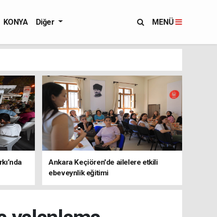
KONYA
Diğer
MENÜ
rkı’nda
Ankara Keçiören'de ailelere etkili
ebeveynlik eğitimi