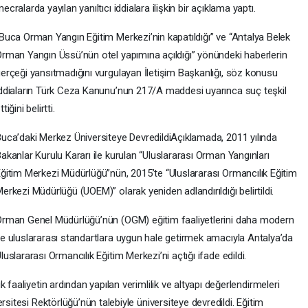
ecralarda yayılan yanıltıcı iddialara ilişkin bir açıklama yaptı.
Buca Orman Yangın Eğitim Merkezi’nin kapatıldığı” ve “Antalya Belek
rman Yangın Üssü’nün otel yapımına açıldığı” yönündeki haberlerin
erçeği yansıtmadığını vurgulayan İletişim Başkanlığı, söz konusu
ddiaların Türk Ceza Kanunu’nun 217/A maddesi uyarınca suç teşkil
ttiğini belirtti.
uca’daki Merkez Üniversiteye DevredildiAçıklamada, 2011 yılında
akanlar Kurulu Kararı ile kurulan “Uluslararası Orman Yangınları
ğitim Merkezi Müdürlüğü”nün, 2015’te “Uluslararası Ormancılık Eğitim
erkezi Müdürlüğü (UOEM)” olarak yeniden adlandırıldığı belirtildi.
rman Genel Müdürlüğü’nün (OGM) eğitim faaliyetlerini daha modern
e uluslararası standartlara uygun hale getirmek amacıyla Antalya’da
luslararası Ormancılık Eğitim Merkezi’ni açtığı ifade edildi.
 faaliyetin ardından yapılan verimlilik ve altyapı değerlendirmeleri
rsitesi Rektörlüğü’nün talebiyle üniversiteye devredildi. Eğitim