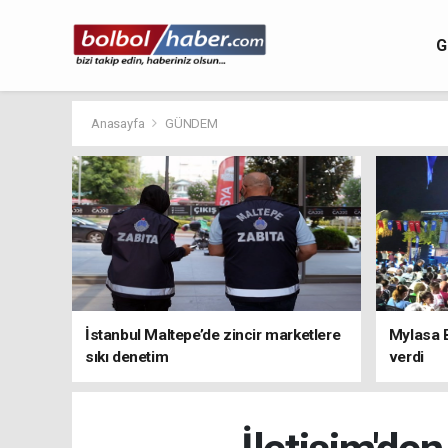
G
Anasayfa
GÜNDEM
İstanbul Maltepe’de zincir marketlere
Mylasa 
sıkı denetim
verdi