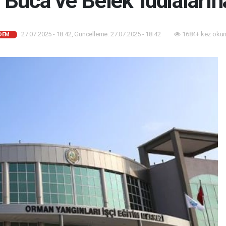
 'Buca ve Belek' iddialar
27.07.2025 - 18:42, Güncelleme: 27.07.2025 - 18:42
1684+ kez okun
DEM