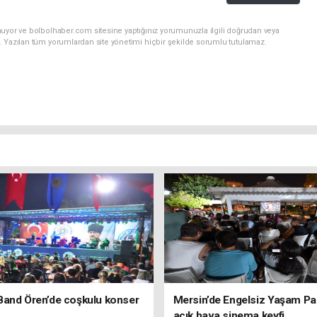
nuyor ve bolbolhaber.com sitesine yaptığınız yorumunuzla ilgili doğrudan veya
. Yazılan tüm yorumlardan site yönetimi hiçbir şekilde sorumlu tutulamaz.
Band Ören’de coşkulu konser
Mersin’de Engelsiz Yaşam Pa
açık hava sinema keyfi