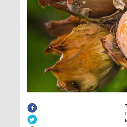
T
f
l