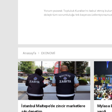
Yorum yazarak Topluluk Kuralları’nı kabul etmiş bulu
dolaylı tüm sorumluluğu tek başınıza üstleniyorsunuz
Anasayfa
EKONOMİ
İstanbul Maltepe’de zincir marketlere
Mylasa 
sıkı denetim
verdi