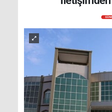
İletişim'den
GÜN