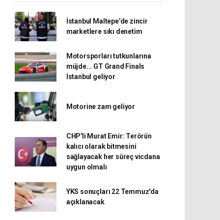
İstanbul Maltepe’de zincir
marketlere sıkı denetim
Motorsporları tutkunlarına
müjde... GT Grand Finals
İstanbul geliyor
Motorine zam geliyor
CHP'li Murat Emir: Terörün
kalıcı olarak bitmesini
sağlayacak her süreç vicdana
uygun olmalı
YKS sonuçları 22 Temmuz'da
açıklanacak