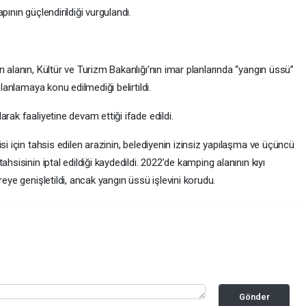
ının güçlendirildiği vurgulandı.
 alanın, Kültür ve Turizm Bakanlığı’nın imar planlarında “yangın üssü”
planlamaya konu edilmediği belirtildi.
rak faaliyetine devam ettiği ifade edildi.
si için tahsis edilen arazinin, belediyenin izinsiz yapılaşma ve üçüncü
hsisinin iptal edildiği kaydedildi. 2022’de kamping alanının kıyı
reye genişletildi, ancak yangın üssü işlevini korudu.
Gönder