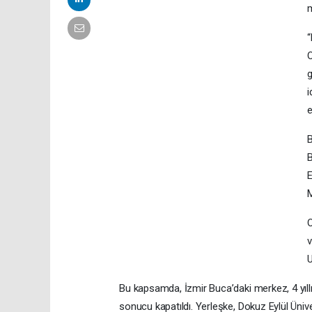
m
“
O
g
i
e
B
B
E
M
O
v
U
Bu kapsamda, İzmir Buca’daki merkez, 4 yıllık
sonucu kapatıldı. Yerleşke, Dokuz Eylül Ünive