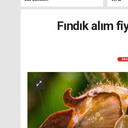
Fındık alım fi
EKO