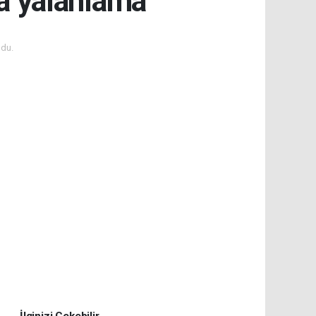
ına yalanlama
du.