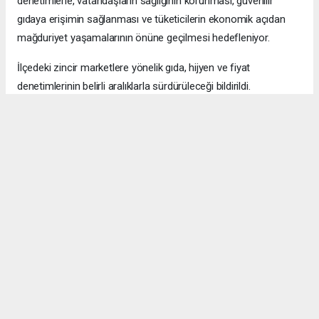
denetimlerle, vatandaşların sağlığının korunması, güvenilir
gıdaya erişimin sağlanması ve tüketicilerin ekonomik açıdan
mağduriyet yaşamalarının önüne geçilmesi hedefleniyor.
İlçedeki zincir marketlere yönelik gıda, hijyen ve fiyat
denetimlerinin belirli aralıklarla sürdürüleceği bildirildi.
Okuyucu Yorumları
(0)
Gönder
Yorum yazarak Topluluk Kuralları’nı kabul etmiş bulunuyor ve bolbolhaber.com
sitesine yaptığınız yorumunuzla ilgili doğrudan veya dolaylı tüm sorumluluğu tek
başınıza üstleniyorsunuz. Yazılan tüm yorumlardan site yönetimi hiçbir şekilde