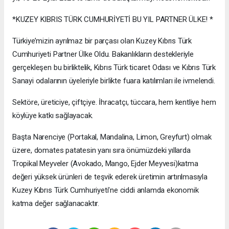
*KUZEY KIBRIS TÜRK CUMHURİYETİ BU YIL PARTNER ÜLKE! *
Türkiye’mizin ayrılmaz bir parçası olan Kuzey Kıbrıs Türk
Cumhuriyeti Partner Ülke Oldu. Bakanlıkların destekleriyle
gerçekleşen bu birliktelik, Kıbrıs Türk ticaret Odası ve Kıbrıs Türk
Sanayi odalarının üyeleriyle birlikte fuara katılımları ile ivmelendi.
Sektöre, üreticiye, çiftçiye. İhracatçı, tüccara, hem kentliye hem
köylüye katkı sağlayacak.
Başta Narenciye (Portakal, Mandalina, Limon, Greyfurt) olmak
üzere, domates patatesin yanı sıra önümüzdeki yıllarda
Tropikal Meyveler (Avokado, Mango, Ejder Meyvesi)katma
değeri yüksek ürünleri de teşvik ederek üretimin artırılmasıyla
Kuzey Kıbrıs Türk Cumhuriyeti’ne ciddi anlamda ekonomik
katma değer sağlanacaktır.