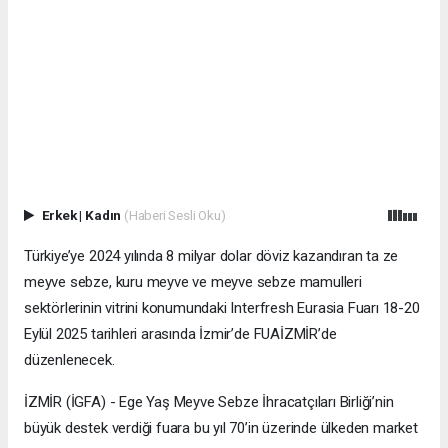
Erkek
|
Kadın
(Haberi Sesli Oku)
Türkiye’ye 2024 yılında 8 milyar dolar döviz kazandıran ta ze
meyve sebze, kuru meyve ve meyve sebze mamulleri
sektörlerinin vitrini konumundaki Interfresh Eurasia Fuarı 18-20
Eylül 2025 tarihleri arasında İzmir’de FUAİZMİR’de
düzenlenecek.
İZMİR (İGFA) - Ege Yaş Meyve Sebze İhracatçıları Birliği’nin
büyük destek verdiği fuara bu yıl 70’in üzerinde ülkeden market