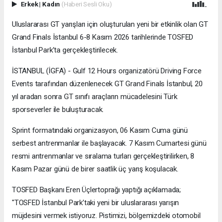
Erkek
|
Kadın
(Haberi Sesli Oku)
Uluslararası GT yarışları için oluşturulan yeni bir etkinlik olan GT
Grand Finals İstanbul 6-8 Kasım 2026 tarihlerinde TOSFED
İstanbul Park’ta gerçekleştirilecek.
İSTANBUL (İGFA) - Gulf 12 Hours organizatörü Driving Force
Events tarafından düzenlenecek GT Grand Finals İstanbul, 20
yıl aradan sonra GT sınıfı araçların mücadelesini Türk
sporseverler ile buluşturacak.
Sprint formatındaki organizasyon, 06 Kasım Cuma günü
serbest antrenmanlar ile başlayacak. 7 Kasım Cumartesi günü
resmi antrenmanlar ve sıralama turları gerçekleştirilirken, 8
Kasım Pazar günü de birer saatlik üç yarış koşulacak.
TOSFED Başkanı Eren Üçlertoprağı yaptığı açıklamada;
"TOSFED İstanbul Park’taki yeni bir uluslararası yarışın
müjdesini vermek istiyoruz. Pistimizi, bölgemizdeki otomobil