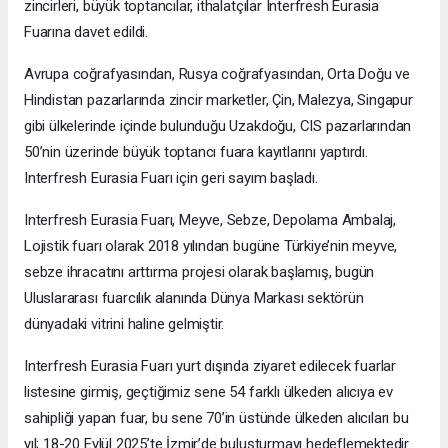
zincirleri, büyük toptancılar, ithalatçılar Interfresh Eurasia
Fuarına davet edildi.
Avrupa coğrafyasından, Rusya coğrafyasından, Orta Doğu ve
Hindistan pazarlarında zincir marketler, Çin, Malezya, Singapur
gibi ülkelerinde içinde bulunduğu Uzakdoğu, CIS pazarlarından
50’nin üzerinde büyük toptancı fuara kayıtlarını yaptırdı.
Interfresh Eurasia Fuarı için geri sayım başladı.
Interfresh Eurasia Fuarı, Meyve, Sebze, Depolama Ambalaj,
Lojistik fuarı olarak 2018 yılından bugüne Türkiye’nin meyve,
sebze ihracatını arttırma projesi olarak başlamış, bugün
Uluslararası fuarcılık alanında Dünya Markası sektörün
dünyadaki vitrini haline gelmiştir.
Interfresh Eurasia Fuarı yurt dışında ziyaret edilecek fuarlar
listesine girmiş, geçtiğimiz sene 54 farklı ülkeden alıcıya ev
sahipliği yapan fuar, bu sene 70’in üstünde ülkeden alıcıları bu
yıl; 18-20 Eylül 2025’te İzmir’de buluşturmayı hedeflemektedir.