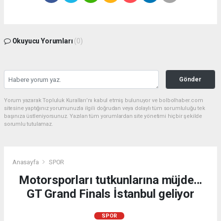
Okuyucu Yorumları
(0)
Gönder
Yorum yazarak Topluluk Kuralları’nı kabul etmiş bulunuyor ve bolbolhaber.com
sitesine yaptığınız yorumunuzla ilgili doğrudan veya dolaylı tüm sorumluluğu tek
başınıza üstleniyorsunuz. Yazılan tüm yorumlardan site yönetimi hiçbir şekilde
sorumlu tutulamaz.
Anasayfa
SPOR
Motorsporları tutkunlarına müjde...
GT Grand Finals İstanbul geliyor
SPOR