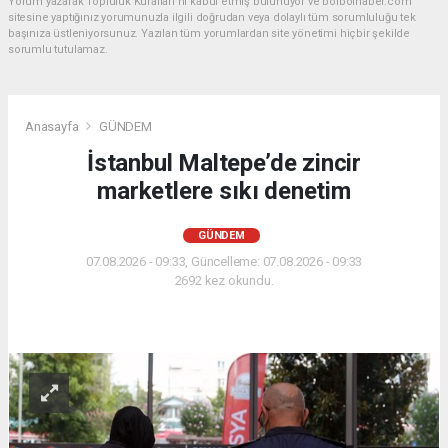
Yorum yazarak Topluluk Kuralları’nı kabul etmiş bulunuyor ve bolbolhaber.com
sitesine yaptığınız yorumunuzla ilgili doğrudan veya dolaylı tüm sorumluluğu tek
başınıza üstleniyorsunuz. Yazılan tüm yorumlardan site yönetimi hiçbir şekilde
sorumlu tutulamaz.
Anasayfa
GÜNDEM
İstanbul Maltepe’de zincir
marketlere sıkı denetim
GÜNDEM
07.08.2026 - 09:33, Güncelleme: 07.08.2026 - 09:33
2692 kez okundu.