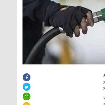
S
y
y
İ
g