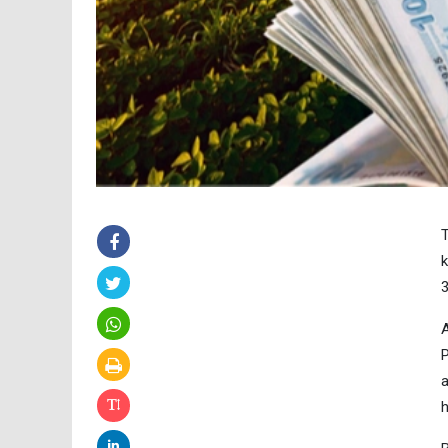
T
k
3
A
P
a
h