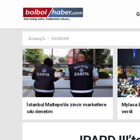
G
Anasayfa
EKONOMİ
İstanbul Maltepe’de zincir marketlere
Mylasa 
sıkı denetim
verdi