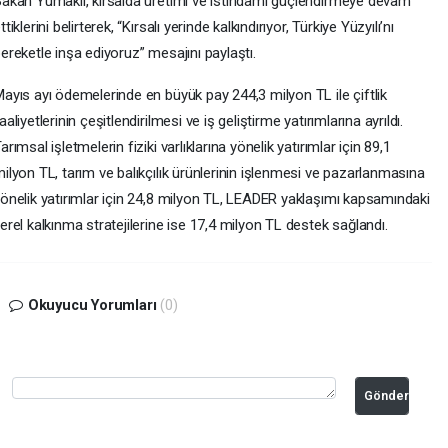
akan Yumaklı, kırsalda üretimi ve istihdamı güçlendirmeye devam
ttiklerini belirterek, “Kırsalı yerinde kalkındırıyor, Türkiye Yüzyılı’nı
ereketle inşa ediyoruz” mesajını paylaştı.
ayıs ayı ödemelerinde en büyük pay 244,3 milyon TL ile çiftlik
aaliyetlerinin çeşitlendirilmesi ve iş geliştirme yatırımlarına ayrıldı.
arımsal işletmelerin fiziki varlıklarına yönelik yatırımlar için 89,1
ilyon TL, tarım ve balıkçılık ürünlerinin işlenmesi ve pazarlanmasına
önelik yatırımlar için 24,8 milyon TL, LEADER yaklaşımı kapsamındaki
erel kalkınma stratejilerine ise 17,4 milyon TL destek sağlandı.
Okuyucu Yorumları
(0)
Gönder