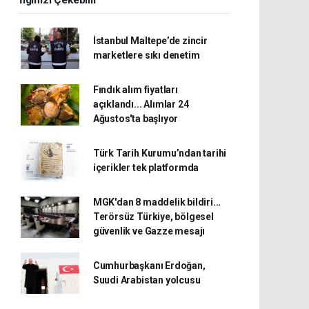
İlginizi Çekebilir
İstanbul Maltepe’de zincir
marketlere sıkı denetim
Fındık alım fiyatları
açıklandı... Alımlar 24
Ağustos'ta başlıyor
Türk Tarih Kurumu’ndan tarihi
içerikler tek platformda
MGK'dan 8 maddelik bildiri...
Terörsüz Türkiye, bölgesel
güvenlik ve Gazze mesajı
Cumhurbaşkanı Erdoğan,
Suudi Arabistan yolcusu