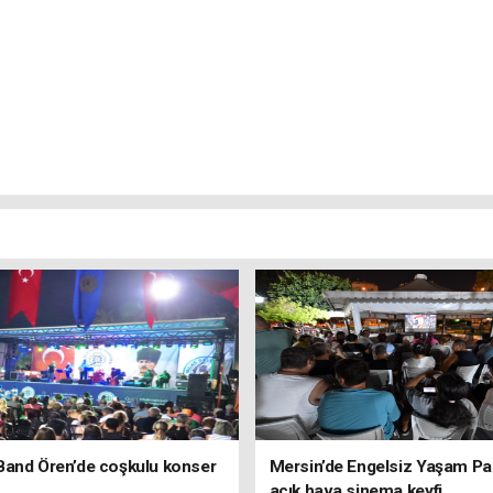
Band Ören’de coşkulu konser
Mersin’de Engelsiz Yaşam Pa
açık hava sinema keyfi