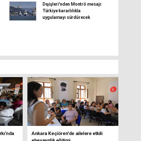
Dışişleri'nden Montrö mesajı:
Türkiye kararlılıkla
uygulamayı sürdürecek
rkı’nda
Ankara Keçiören'de ailelere etkili
ebeveynlik eğitimi