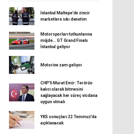
İstanbul Maltepe’de zincir
marketlere sıkı denetim
Motorsporları tutkunlarına
müjde... GT Grand Finals
İstanbul geliyor
Motorine zam geliyor
CHP'li Murat Emir: Terörün
kalıcı olarak bitmesini
sağlayacak her süreç vicdana
uygun olmalı
YKS sonuçları 22 Temmuz'da
açıklanacak