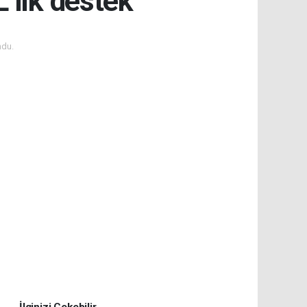
L’lik destek
ndu.