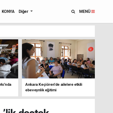
KONYA
Diğer
MENÜ
rkı’nda
Ankara Keçiören'de ailelere etkili
ebeveynlik eğitimi