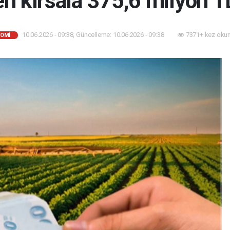
en kırsala 375,6 milyon T
10.06.2026 - 09:38, Güncelleme: 10.06.2026 - 09:38
7371+ kez oku
OMİ