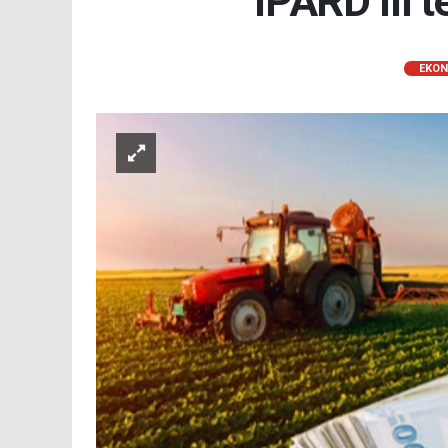
IPARD III’t
EKON