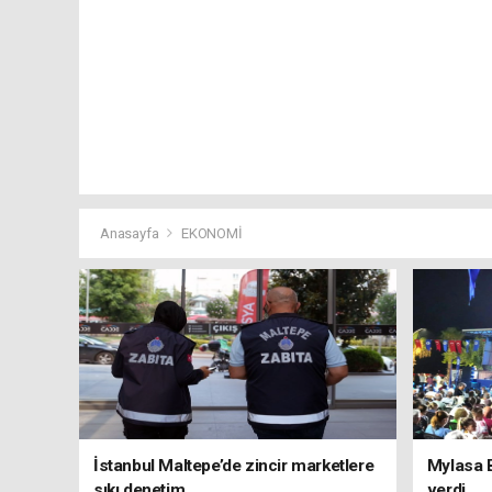
Anasayfa
EKONOMİ
İstanbul Maltepe’de zincir marketlere
Mylasa 
sıkı denetim
verdi