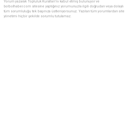
Yorum yazarak Topluluk Kuralları’nı kabul etmiş bulunuyor ve
bolbolhaber.com sitesine yaptığınız yorumunuzla ilgili doğrudan veya dolaylı
tüm sorumluluğu tek başınıza üstleniyorsunuz. Yazılan tüm yorumlardan site
yönetimi hiçbir şekilde sorumlu tutulamaz.