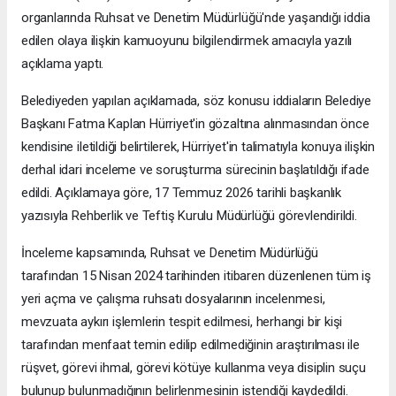
organlarında Ruhsat ve Denetim Müdürlüğü'nde yaşandığı iddia
edilen olaya ilişkin kamuoyunu bilgilendirmek amacıyla yazılı
açıklama yaptı.
Belediyeden yapılan açıklamada, söz konusu iddiaların Belediye
Başkanı Fatma Kaplan Hürriyet'in gözaltına alınmasından önce
kendisine iletildiği belirtilerek, Hürriyet'in talimatıyla konuya ilişkin
derhal idari inceleme ve soruşturma sürecinin başlatıldığı ifade
edildi. Açıklamaya göre, 17 Temmuz 2026 tarihli başkanlık
yazısıyla Rehberlik ve Teftiş Kurulu Müdürlüğü görevlendirildi.
İnceleme kapsamında, Ruhsat ve Denetim Müdürlüğü
tarafından 15 Nisan 2024 tarihinden itibaren düzenlenen tüm iş
yeri açma ve çalışma ruhsatı dosyalarının incelenmesi,
mevzuata aykırı işlemlerin tespit edilmesi, herhangi bir kişi
tarafından menfaat temin edilip edilmediğinin araştırılması ile
rüşvet, görevi ihmal, görevi kötüye kullanma veya disiplin suçu
bulunup bulunmadığının belirlenmesinin istendiği kaydedildi.