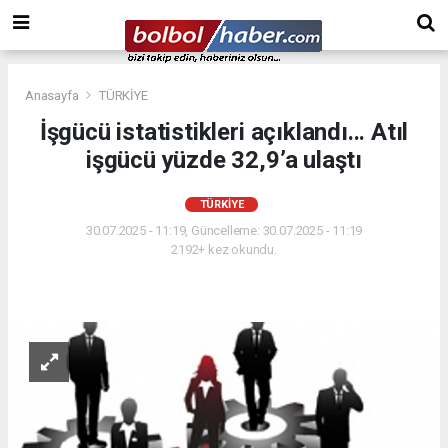
Anasayfa
TÜRKİYE
İşgücü istatistikleri açıklandı... Atıl
işgücü yüzde 32,9’a ulaştı
TÜRKİYE
30.07.2025 - 11:19, Güncelleme: 30.07.2025 - 11:19
2192+ kez okundu.