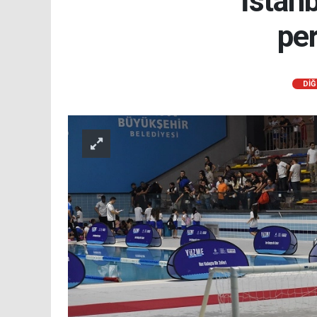
İstanb
pe
DİĞ