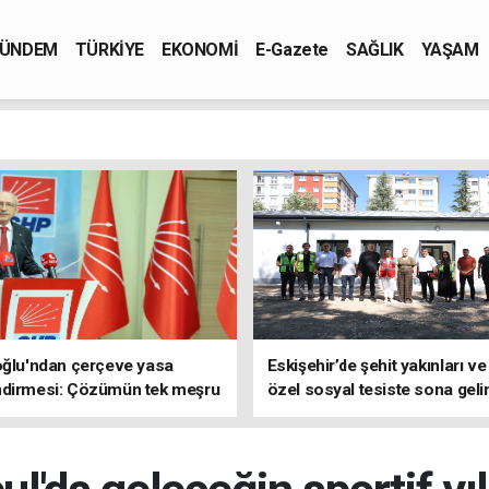
ÜNDEM
TÜRKİYE
EKONOMİ
E-Gazete
SAĞLIK
YAŞAM
oğlu'ndan çerçeve yasa
Eskişehir’de şehit yakınları ve
ndirmesi: Çözümün tek meşru
özel sosyal tesiste sona geli
TBMM'dir