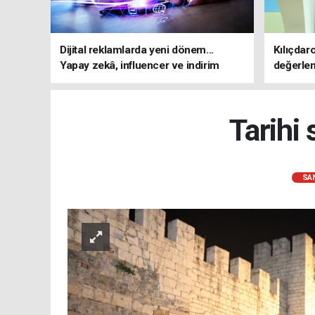
Dijital reklamlarda yeni dönem...
Kılıçdar
Yapay zekâ, influencer ve indirim
değerle
kampanyalarına sıkı kurallar
adresi 
Tarihi
SA