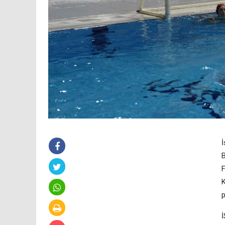
İ
B
F
p
İ