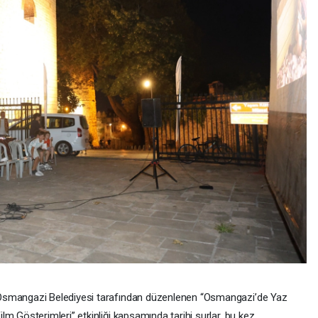
smangazi Belediyesi tarafından düzenlenen “Osmangazi’de Yaz
ilm Gösterimleri” etkinliği kapsamında tarihi surlar, bu kez