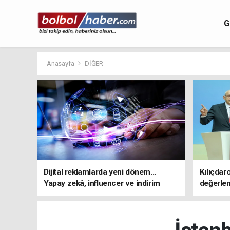
G
Anasayfa
DİĞER
Dijital reklamlarda yeni dönem...
Kılıçdar
Yapay zekâ, influencer ve indirim
değerle
kampanyalarına sıkı kurallar
adresi 