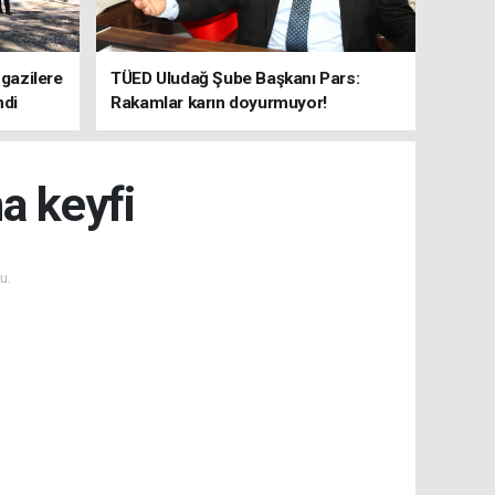
 gazilere
TÜED Uludağ Şube Başkanı Pars:
ndi
Rakamlar karın doyurmuyor!
a keyfi
u.