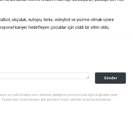
futbol, okçuluk, sutopu, tenis, voleybol ve yüzme olmak üzere
yonel kariyer hedefleyen çocuklar için ciddi bir vitrin oldu.
Gönder
nuyor ve bolbolhaber.com sitesine yaptığınız yorumunuzla ilgili doğrudan veya
. Yazılan tüm yorumlardan site yönetimi hiçbir şekilde sorumlu tutulamaz.