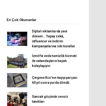
En Çok Okunanlar
Dijital reklamlarda yeni
dönem... Yapay zekâ,
influencer ve indirim
kampanyalarına sıkı kurallar
İzmit'te evde temizlik hizmeti
ile vatandaşların hayatı
kolaylaşıyor
Çingene Kızı’nın kayıp parçası
60 yıl sonra yurda döndü
Sancak göçünün sessiz
tanıkları