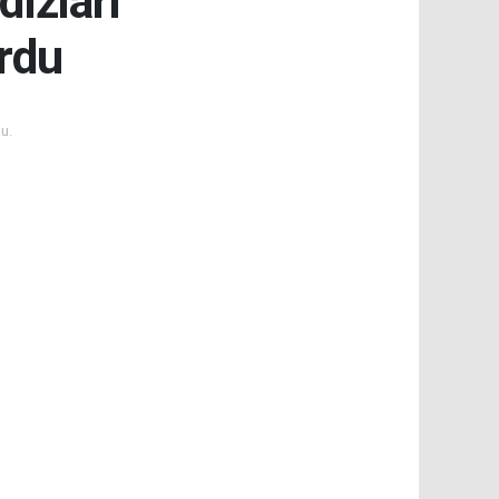
dızları
rdu
u.