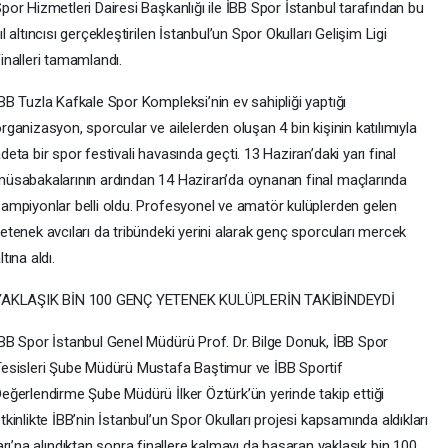
por Hizmetleri Dairesi Başkanlığı ile İBB Spor İstanbul tarafından bu
ıl altıncısı gerçekleştirilen İstanbul’un Spor Okulları Gelişim Ligi
inalleri tamamlandı.
BB Tuzla Kafkale Spor Kompleksi’nin ev sahipliği yaptığı
rganizasyon, sporcular ve ailelerden oluşan 4 bin kişinin katılımıyla
deta bir spor festivali havasında geçti. 13 Haziran’daki yarı final
üsabakalarının ardından 14 Haziran’da oynanan final maçlarında
ampiyonlar belli oldu. Profesyonel ve amatör kulüplerden gelen
etenek avcıları da tribündeki yerini alarak genç sporcuları mercek
ltına aldı.
YAKLAŞIK BİN 100 GENÇ YETENEK KULÜPLERİN TAKİBİNDEYDİ
BB Spor İstanbul Genel Müdürü Prof. Dr. Bilge Donuk, İBB Spor
esisleri Şube Müdürü Mustafa Baştimur ve İBB Sportif
eğerlendirme Şube Müdürü İlker Öztürk’ün yerinde takip ettiği
tkinlikte İBB’nin İstanbul’un Spor Okulları projesi kapsamında aldıkları
rı’na alındıktan sonra finallere kalmayı da başaran yaklaşık bin 100