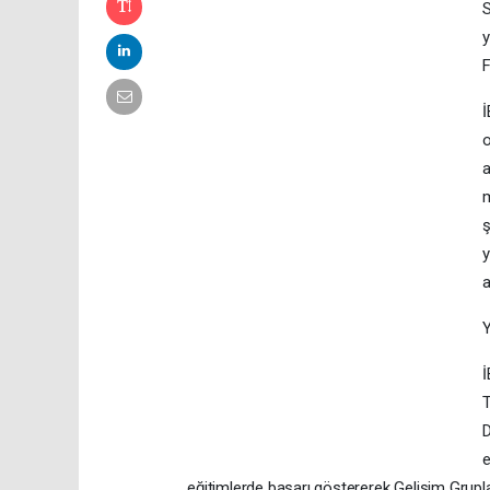
S
y
F
İ
o
a
m
ş
y
a
İ
T
D
e
eğitimlerde başarı göstererek Gelişim Grupla