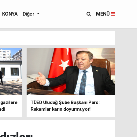
KONYA
Diğer
MENÜ
 gazilere
TÜED Uludağ Şube Başkanı Pars:
ndi
Rakamlar karın doyurmuyor!