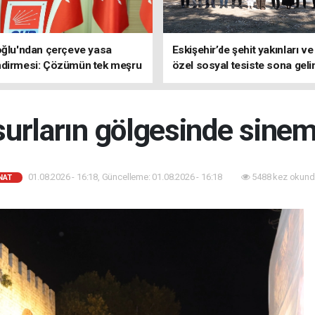
oğlu'ndan çerçeve yasa
Eskişehir’de şehit yakınları ve
ndirmesi: Çözümün tek meşru
özel sosyal tesiste sona geli
TBMM'dir
 surların gölgesinde sinem
01.08.2026 - 16:18, Güncelleme: 01.08.2026 - 16:18
5488 kez okund
NAT