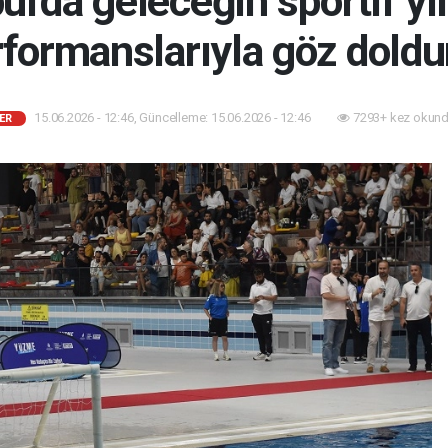
ul'da geleceğin sportif yıl
rformanslarıyla göz doldu
15.06.2026 - 12:46, Güncelleme: 15.06.2026 - 12:46
7293+ kez okund
ER