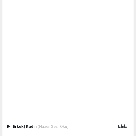
Erkek
|
Kadın
(Haberi Sesli Oku)