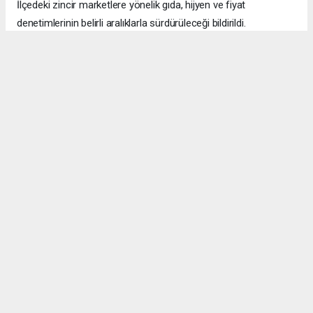
İlçedeki zincir marketlere yönelik gıda, hijyen ve fiyat
denetimlerinin belirli aralıklarla sürdürüleceği bildirildi.
Okuyucu Yorumları
(0)
Gönder
Yorum yazarak Topluluk Kuralları’nı kabul etmiş bulunuyor ve bolbolhaber.com
sitesine yaptığınız yorumunuzla ilgili doğrudan veya dolaylı tüm sorumluluğu tek
başınıza üstleniyorsunuz. Yazılan tüm yorumlardan site yönetimi hiçbir şekilde
sorumlu tutulamaz.