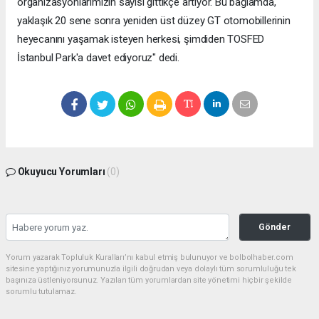
organizasyonlarımızın sayısı gittikçe artıyor. Bu bağlamda,
yaklaşık 20 sene sonra yeniden üst düzey GT otomobillerinin
heyecanını yaşamak isteyen herkesi, şimdiden TOSFED
İstanbul Park'a davet ediyoruz" dedi.
Okuyucu Yorumları
(0)
Gönder
Yorum yazarak Topluluk Kuralları’nı kabul etmiş bulunuyor ve bolbolhaber.com
sitesine yaptığınız yorumunuzla ilgili doğrudan veya dolaylı tüm sorumluluğu tek
başınıza üstleniyorsunuz. Yazılan tüm yorumlardan site yönetimi hiçbir şekilde
sorumlu tutulamaz.