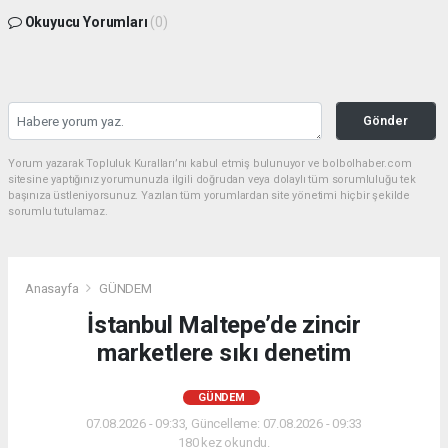
Okuyucu Yorumları
(0)
Gönder
Yorum yazarak Topluluk Kuralları’nı kabul etmiş bulunuyor ve bolbolhaber.com
sitesine yaptığınız yorumunuzla ilgili doğrudan veya dolaylı tüm sorumluluğu tek
başınıza üstleniyorsunuz. Yazılan tüm yorumlardan site yönetimi hiçbir şekilde
sorumlu tutulamaz.
Anasayfa
GÜNDEM
İstanbul Maltepe’de zincir
marketlere sıkı denetim
GÜNDEM
07.08.2026 - 09:33, Güncelleme: 07.08.2026 - 09:33
180 kez okundu.