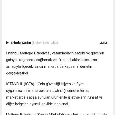
Erkek
|
Kadın
(Haberi Sesli Oku)
İstanbul Maltepe Belediyesi, vatandaşların sağlıklı ve güvenilir
gıdaya ulaşmasını sağlamak ve tüketici haklarını korumak
amacıyla ilçedeki zincir marketlerde kapsamlı denetim
gerçekleştirdi.
İSTANBUL (İGFA) - Gıda güvenliği, hijyen ve fiyat
uygulamalarının mercek altına alındığı denetimlerde,
marketlerde satışa sunulan ürünler ile işletmelerin ruhsat ve
diğer belgeleri ayrıntılı şekilde incelendi.
Maltepe Belediyesi Zabıta Müdürlüğü ekipleri, bazı marketlerde