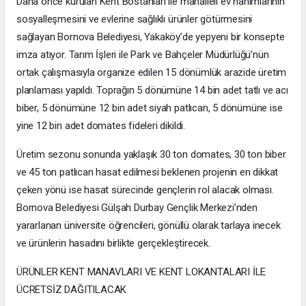
Daha önce kurulan Kent Bostanları ile mahalleli ev hanımlarının
sosyalleşmesini ve evlerine sağlıklı ürünler götürmesini
sağlayan Bornova Belediyesi, Yakaköy’de yepyeni bir konsepte
imza atıyor. Tarım İşleri ile Park ve Bahçeler Müdürlüğü’nün
ortak çalışmasıyla organize edilen 15 dönümlük arazide üretim
planlaması yapıldı. Toprağın 5 dönümüne 14 bin adet tatlı ve acı
biber, 5 dönümüne 12 bin adet siyah patlıcan, 5 dönümüne ise
yine 12 bin adet domates fideleri dikildi.
Üretim sezonu sonunda yaklaşık 30 ton domates, 30 ton biber
ve 45 ton patlıcan hasat edilmesi beklenen projenin en dikkat
çeken yönü ise hasat sürecinde gençlerin rol alacak olması.
Bornova Belediyesi Gülşah Durbay Gençlik Merkezi’nden
yararlanan üniversite öğrencileri, gönüllü olarak tarlaya inecek
ve ürünlerin hasadını birlikte gerçekleştirecek.
ÜRÜNLER KENT MANAVLARI VE KENT LOKANTALARI İLE
ÜCRETSİZ DAĞITILACAK