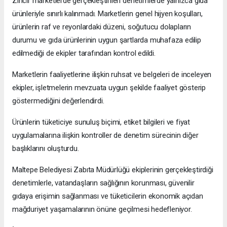
Zincir marketlerde gerçekleştirilen denetimlerde yalnızca gıda
ürünleriyle sınırlı kalınmadı. Marketlerin genel hijyen koşulları,
ürünlerin raf ve reyonlardaki düzeni, soğutucu dolapların
durumu ve gıda ürünlerinin uygun şartlarda muhafaza edilip
edilmediği de ekipler tarafından kontrol edildi.
Marketlerin faaliyetlerine ilişkin ruhsat ve belgeleri de inceleyen
ekipler, işletmelerin mevzuata uygun şekilde faaliyet gösterip
göstermediğini değerlendirdi.
Ürünlerin tüketiciye sunuluş biçimi, etiket bilgileri ve fiyat
uygulamalarına ilişkin kontroller de denetim sürecinin diğer
başlıklarını oluşturdu.
Maltepe Belediyesi Zabıta Müdürlüğü ekiplerinin gerçekleştirdiği
denetimlerle, vatandaşların sağlığının korunması, güvenilir
gıdaya erişimin sağlanması ve tüketicilerin ekonomik açıdan
mağduriyet yaşamalarının önüne geçilmesi hedefleniyor.