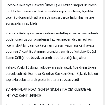
Bornova Belediye Başkanı Ömer Eşki, üretilen sağlıklı ürünlerin
Kent Lokantaları'nda da ikram edileceğini belirterek, ilçedeki
diğer 90 dönümlük atıl alanı da parça parça halkın hizmetine
sunacaklarını açıkladı.
Bornova Belediyesi, yerel üretimi destekleyen ve sosyal adaleti
güçlendiren vizyon projelerine hız kesmeden devam ediyor.
İlçenin dört bir yanında kadınların üretim yapması için hayata
geçirilen 7 Kent Bostanı’nın ardından, şimdi de Yakaköy Doğal
Tarım Çiftliği’nde büyük bir üretim seferberliği başlatıldı.
Yakaköy’deki 15 dönümlük dev arazide yazlık fide dikim töreni
gerçekleştirildi. Bornova Belediye Başkanı Ömer Eşki, ilk fideleri
toprakla buluşturarak projenin startını bizzat verdi.
EV HANIMLARINDAN SONRA ŞİMDİ SIRA GENÇLERDE VE
İHTİYAÇ SAHİPLERİNDE