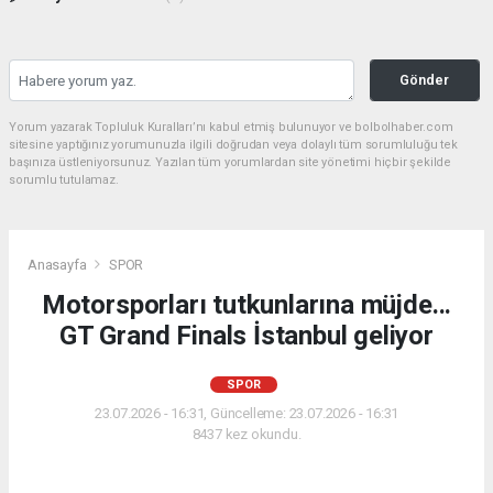
Gönder
Yorum yazarak Topluluk Kuralları’nı kabul etmiş bulunuyor ve bolbolhaber.com
sitesine yaptığınız yorumunuzla ilgili doğrudan veya dolaylı tüm sorumluluğu tek
başınıza üstleniyorsunuz. Yazılan tüm yorumlardan site yönetimi hiçbir şekilde
sorumlu tutulamaz.
Anasayfa
SPOR
Motorsporları tutkunlarına müjde...
GT Grand Finals İstanbul geliyor
SPOR
23.07.2026 - 16:31, Güncelleme: 23.07.2026 - 16:31
8437 kez okundu.