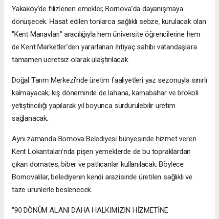
Yakaköy’de filizlenen emekler, Bornova’da dayanışmaya
dönüşecek. Hasat edilen tonlarca sağlıklı sebze, kurulacak olan
"Kent Manavları" aracılığıyla hem üniversite öğrencilerine hem
de Kent Marketler’den yararlanan ihtiyaç sahibi vatandaşlara
tamamen ücretsiz olarak ulaştırılacak.
Doğal Tarım Merkezi’nde üretim faaliyetleri yaz sezonuyla sınırlı
kalmayacak; kış döneminde de lahana, karnabahar ve brokoli
yetiştiriciliği yapılarak yıl boyunca sürdürülebilir üretim
sağlanacak.
Aynı zamanda Bornova Belediyesi bünyesinde hizmet veren
Kent Lokantaları’nda pişen yemeklerde de bu topraklardan
çıkan domates, biber ve patlıcanlar kullanılacak. Böylece
Bornovalılar, belediyenin kendi arazisinde üretilen sağlıklı ve
taze ürünlerle beslenecek.
"90 DÖNÜM ALANI DAHA HALKIMIZIN HİZMETİNE