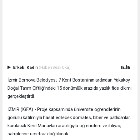
Erkek
|
Kadın
(Haberi Sesli Oku)
İzmir Bornova Belediyesi, 7 Kent Bostanı’nın ardından Yakaköy
Doğal Tarım Çiftliği’ndeki 15 dönümlük arazide yazlık fide dikimi
gerçekleştirdi.
İZMİR (İGFA) - Proje kapsamında üniversite öğrencilerinin
gönüllü katılımıyla hasat edilecek domates, biber ve patlıcanlar,
kurulacak Kent Manavları aracılığıyla öğrencilere ve ihtiyaç
sahiplerine ücretsiz dağıtılacak.