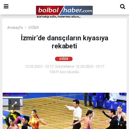
Anasayfa
DİĞER
İzmir’de dansçıların kıyasıya
rekabeti
DİĞER
12.05.2025 - 10:17, Güncelleme: 12.05.2025 - 10:17
1567+ kez okundu.