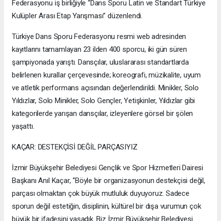
Federasyonu iş birliğiyle “Dans Sporu Latin ve Standart Türkiye
Kulüpler Arası Etap Yarışması” düzenlendi.
Türkiye Dans Sporu Federasyonu resmi web adresinden
kayıtlarını tamamlayan 23 ilden 400 sporcu, iki gün süren
şampiyonada yarıştı. Dansçılar, uluslararası standartlarda
belirlenen kurallar çerçevesinde; koreografi, müzikalite, uyum
ve atletik performans açısından değerlendirildi. Minikler, Solo
Yıldızlar, Solo Minikler, Solo Gençler, Yetişkinler, Yıldızlar gibi
kategorilerde yarışan dansçılar, izleyenlere görsel bir şölen
yaşattı.
KAÇAR: DESTEKÇİSİ DEĞİL PARÇASIYIZ
İzmir Büyükşehir Belediyesi Gençlik ve Spor Hizmetleri Dairesi
Başkanı Anıl Kaçar, “Böyle bir organizasyonun destekçisi değil,
parçası olmaktan çok büyük mutluluk duyuyoruz. Sadece
sporun değil estetiğin, disiplinin, kültürel bir dışa vurumun çok
büyük bir ifadesini yaşadık. Biz İzmir Büyükşehir Belediyesi