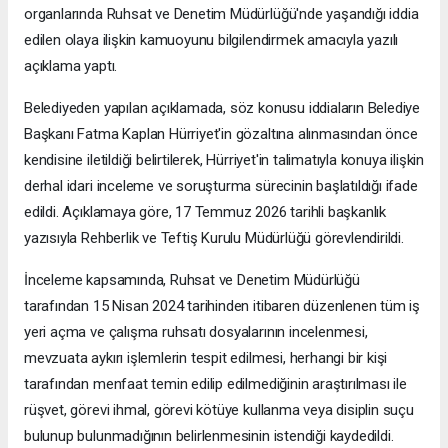
organlarında Ruhsat ve Denetim Müdürlüğü'nde yaşandığı iddia
edilen olaya ilişkin kamuoyunu bilgilendirmek amacıyla yazılı
açıklama yaptı.
Belediyeden yapılan açıklamada, söz konusu iddiaların Belediye
Başkanı Fatma Kaplan Hürriyet'in gözaltına alınmasından önce
kendisine iletildiği belirtilerek, Hürriyet'in talimatıyla konuya ilişkin
derhal idari inceleme ve soruşturma sürecinin başlatıldığı ifade
edildi. Açıklamaya göre, 17 Temmuz 2026 tarihli başkanlık
yazısıyla Rehberlik ve Teftiş Kurulu Müdürlüğü görevlendirildi.
İnceleme kapsamında, Ruhsat ve Denetim Müdürlüğü
tarafından 15 Nisan 2024 tarihinden itibaren düzenlenen tüm iş
yeri açma ve çalışma ruhsatı dosyalarının incelenmesi,
mevzuata aykırı işlemlerin tespit edilmesi, herhangi bir kişi
tarafından menfaat temin edilip edilmediğinin araştırılması ile
rüşvet, görevi ihmal, görevi kötüye kullanma veya disiplin suçu
bulunup bulunmadığının belirlenmesinin istendiği kaydedildi.