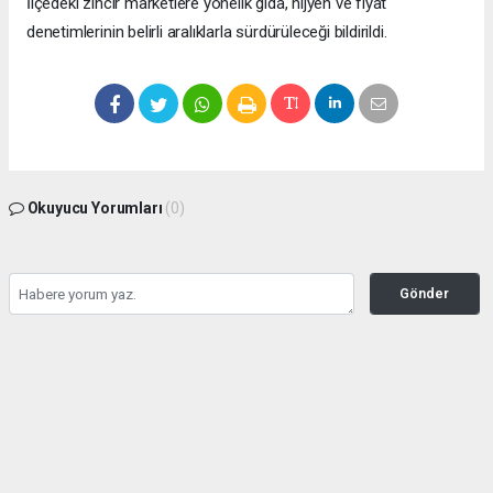
İlçedeki zincir marketlere yönelik gıda, hijyen ve fiyat
denetimlerinin belirli aralıklarla sürdürüleceği bildirildi.
Okuyucu Yorumları
(0)
Gönder
Yorum yazarak Topluluk Kuralları’nı kabul etmiş bulunuyor ve bolbolhaber.com
sitesine yaptığınız yorumunuzla ilgili doğrudan veya dolaylı tüm sorumluluğu tek
başınıza üstleniyorsunuz. Yazılan tüm yorumlardan site yönetimi hiçbir şekilde
sorumlu tutulamaz.