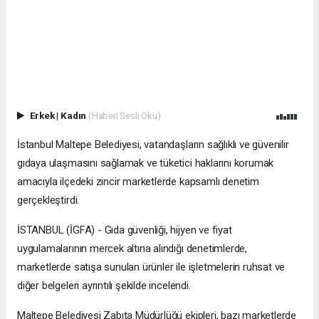
Erkek
|
Kadın
(Haberi Sesli Oku)
İstanbul Maltepe Belediyesi, vatandaşların sağlıklı ve güvenilir
gıdaya ulaşmasını sağlamak ve tüketici haklarını korumak
amacıyla ilçedeki zincir marketlerde kapsamlı denetim
gerçekleştirdi.
İSTANBUL (İGFA) - Gıda güvenliği, hijyen ve fiyat
uygulamalarının mercek altına alındığı denetimlerde,
marketlerde satışa sunulan ürünler ile işletmelerin ruhsat ve
diğer belgeleri ayrıntılı şekilde incelendi.
Maltepe Belediyesi Zabıta Müdürlüğü ekipleri, bazı marketlerde