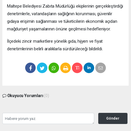
Maltepe Belediyesi Zabıta Müdürlüğü ekiplerinin gerçekleştirdiği
denetimlerle, vatandaşların sağlığının korunması, güvenilir
gıdaya erişimin sağlanması ve tüketicilerin ekonomik açıdan
mağduriyet yaşamalarının önüne geçilmesi hedefleniyor.
İlçedeki zincir marketlere yönelik gıda, hijyen ve fiyat
denetimlerinin belirli aralıklarla sürdürüleceği bildirildi.
Okuyucu Yorumları
(0)
Gönder
Yorum yazarak Topluluk Kuralları’nı kabul etmiş bulunuyor ve bolbolhaber.com