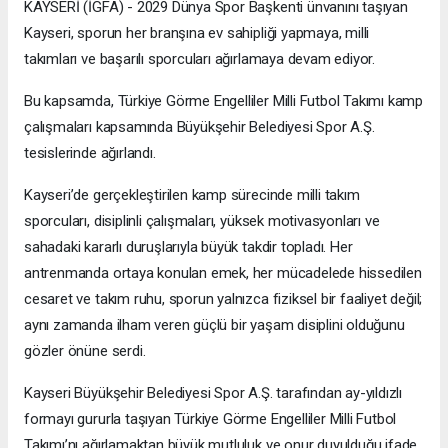
KAYSERİ (İGFA) - 2029 Dünya Spor Başkenti ünvanını taşıyan
Kayseri, sporun her branşına ev sahipliği yapmaya, milli
takımları ve başarılı sporcuları ağırlamaya devam ediyor.
Bu kapsamda, Türkiye Görme Engelliler Milli Futbol Takımı kamp
çalışmaları kapsamında Büyükşehir Belediyesi Spor A.Ş.
tesislerinde ağırlandı.
Kayseri’de gerçekleştirilen kamp sürecinde milli takım
sporcuları, disiplinli çalışmaları, yüksek motivasyonları ve
sahadaki kararlı duruşlarıyla büyük takdir topladı. Her
antrenmanda ortaya konulan emek, her mücadelede hissedilen
cesaret ve takım ruhu, sporun yalnızca fiziksel bir faaliyet değil;
aynı zamanda ilham veren güçlü bir yaşam disiplini olduğunu
gözler önüne serdi.
Kayseri Büyükşehir Belediyesi Spor A.Ş. tarafından ay-yıldızlı
formayı gururla taşıyan Türkiye Görme Engelliler Milli Futbol
Takımı’nı ağırlamaktan büyük mutluluk ve onur duyulduğu ifade