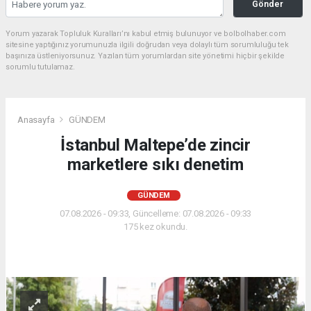
Gönder
Yorum yazarak Topluluk Kuralları’nı kabul etmiş bulunuyor ve bolbolhaber.com
sitesine yaptığınız yorumunuzla ilgili doğrudan veya dolaylı tüm sorumluluğu tek
başınıza üstleniyorsunuz. Yazılan tüm yorumlardan site yönetimi hiçbir şekilde
sorumlu tutulamaz.
Anasayfa
GÜNDEM
İstanbul Maltepe’de zincir
marketlere sıkı denetim
GÜNDEM
07.08.2026 - 09:33, Güncelleme: 07.08.2026 - 09:33
175 kez okundu.