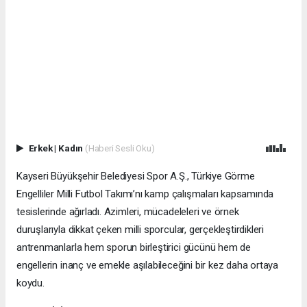
Erkek
|
Kadın
(Haberi Sesli Oku)
Kayseri Büyükşehir Belediyesi Spor A.Ş., Türkiye Görme
Engelliler Milli Futbol Takımı’nı kamp çalışmaları kapsamında
tesislerinde ağırladı. Azimleri, mücadeleleri ve örnek
duruşlarıyla dikkat çeken milli sporcular, gerçekleştirdikleri
antrenmanlarla hem sporun birleştirici gücünü hem de
engellerin inanç ve emekle aşılabileceğini bir kez daha ortaya
koydu.