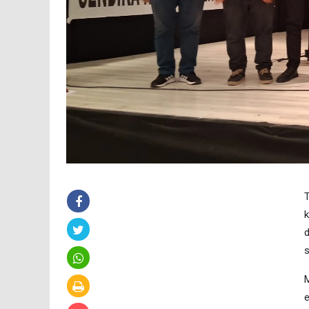
T
k
d
s
M
e