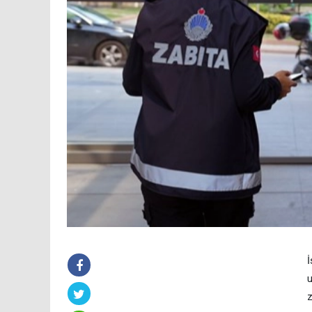
İ
u
z