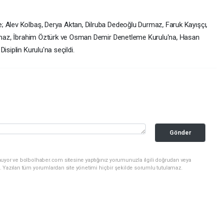
; Alev Kolbaş, Derya Aktan, Dilruba Dedeoğlu Durmaz, Faruk Kayışçı,
Yılmaz, İbrahim Öztürk ve Osman Demir Denetleme Kurulu'na, Hasan
isiplin Kurulu'na seçildi.
Gönder
nuyor ve bolbolhaber.com sitesine yaptığınız yorumunuzla ilgili doğrudan veya
. Yazılan tüm yorumlardan site yönetimi hiçbir şekilde sorumlu tutulamaz.