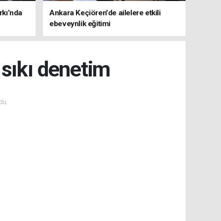
rkı’nda
Ankara Keçiören'de ailelere etkili
ebeveynlik eğitimi
 sıkı denetim
du.