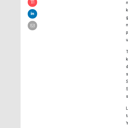
m
k
g
m
p
u
T
k
d
s
S
S
s
L
t
Y