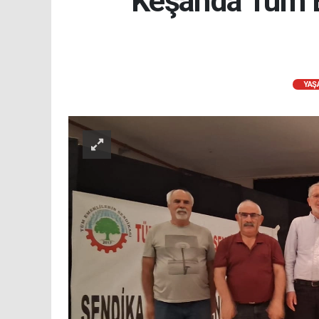
Keşan'da Tüm E
YAŞ