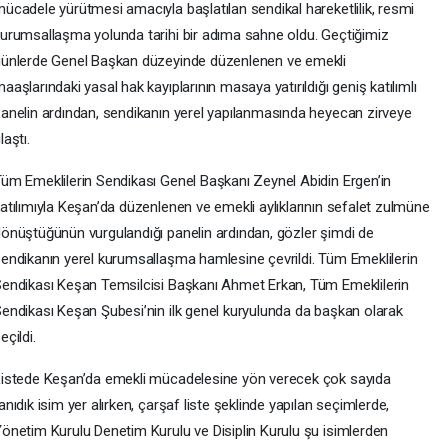
ücadele yürütmesi amacıyla başlatılan sendikal hareketlilik, resmi
urumsallaşma yolunda tarihi bir adıma sahne oldu. Geçtiğimiz
ünlerde Genel Başkan düzeyinde düzenlenen ve emekli
aaşlarındaki yasal hak kayıplarının masaya yatırıldığı geniş katılımlı
anelin ardından, sendikanın yerel yapılanmasında heyecan zirveye
laştı.
üm Emeklilerin Sendikası Genel Başkanı Zeynel Abidin Ergen’in
atılımıyla Keşan’da düzenlenen ve emekli aylıklarının sefalet zulmüne
önüştüğünün vurgulandığı panelin ardından, gözler şimdi de
endikanın yerel kurumsallaşma hamlesine çevrildi. Tüm Emeklilerin
endikası Keşan Temsilcisi Başkanı Ahmet Erkan, Tüm Emeklilerin
endikası Keşan Şubesi’nin ilk genel kuryulunda da başkan olarak
eçildi.
istede Keşan’da emekli mücadelesine yön verecek çok sayıda
anıdık isim yer alırken, çarşaf liste şeklinde yapılan seçimlerde,
önetim Kurulu Denetim Kurulu ve Disiplin Kurulu şu isimlerden