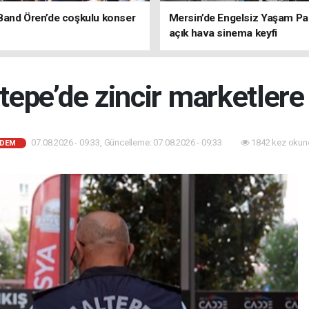
Band Ören’de coşkulu konser
Mersin’de Engelsiz Yaşam Pa
açık hava sinema keyfi
tepe’de zincir marketlere
07.08.2026 - 09:33, Güncelleme: 07.08.2026 - 09:33
1842 kez okun
DEM