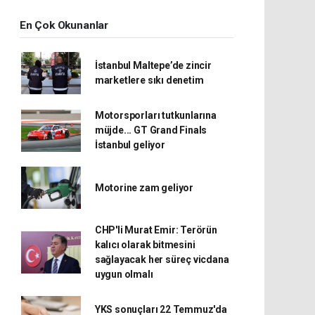
En Çok Okunanlar
İstanbul Maltepe’de zincir
marketlere sıkı denetim
Motorsporları tutkunlarına
müjde... GT Grand Finals
İstanbul geliyor
Motorine zam geliyor
CHP'li Murat Emir: Terörün
kalıcı olarak bitmesini
sağlayacak her süreç vicdana
uygun olmalı
YKS sonuçları 22 Temmuz'da