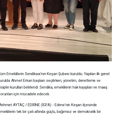
üm Emeklilerin Sendikası'nın Keşan Şubesi kuruldu. Yapılan ilk genel
urulda Ahmet Erkan başkan seçilirken; yönetim, denetleme ve
isiplin kurulları belirlendi. Sendika, emeklilerin hak kayıpları ve maaş
orunları için mücadele edecek.
ehmet AYTAÇ / EDİRNE (İGFA) - Edirne'nin Keşan ilçesinde
meklilerin tek bir çatı altında güçlü, bağımsız ve demokratik bir