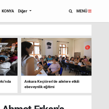
KONYA
Diğer
MENÜ
rkı’nda
Ankara Keçiören'de ailelere etkili
ebeveynlik eğitimi