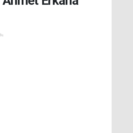
a Ahmet Erkan'a
du.