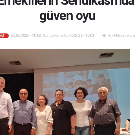
meklilerin Sendikası'nd
güven oyu
05.06.2026 - 10:03, Güncelleme: 05.06.2026 - 10:03
7671+ kez okun
AM