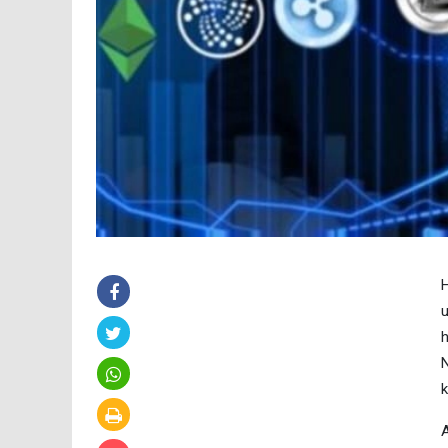
H
u
h
N
k
A