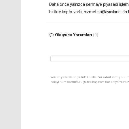
Daha önce yalnızca sermaye piyasası işleml
birlikte kripto varlık hizmet sağlayıcılarını da
Okuyucu Yorumları
(0)
Yorum yazarak Topluluk Kuralları’nı kabul etmiş bulu
dolaylı tüm sorumluluğu tek başınıza üstleniyorsunuz