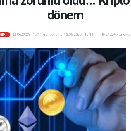
ma zorunlu oldu... Kripto
dönem
12.06.2025 - 15:11, Güncelleme: 12.06.2025 - 15:11
2122+ kez okun
DEM