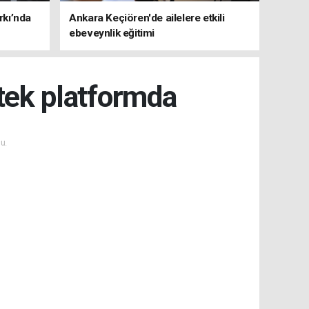
rkı’nda
Ankara Keçiören'de ailelere etkili
ebeveynlik eğitimi
 tek platformda
u.