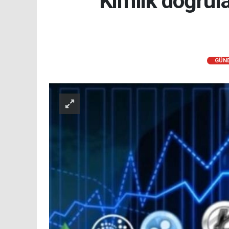
Kimlik doğrula
GÜN