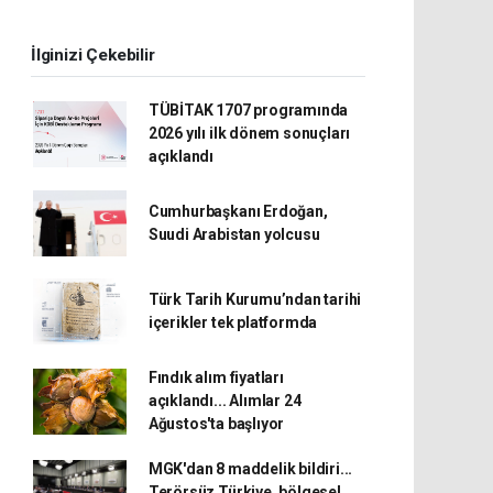
İlginizi Çekebilir
TÜBİTAK 1707 programında
2026 yılı ilk dönem sonuçları
açıklandı
Cumhurbaşkanı Erdoğan,
Suudi Arabistan yolcusu
Türk Tarih Kurumu’ndan tarihi
içerikler tek platformda
Fındık alım fiyatları
açıklandı... Alımlar 24
Ağustos'ta başlıyor
MGK'dan 8 maddelik bildiri...
Terörsüz Türkiye, bölgesel