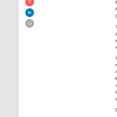
A
A
(
T
y
y
s
Y
m
t
K
v
İ
ü