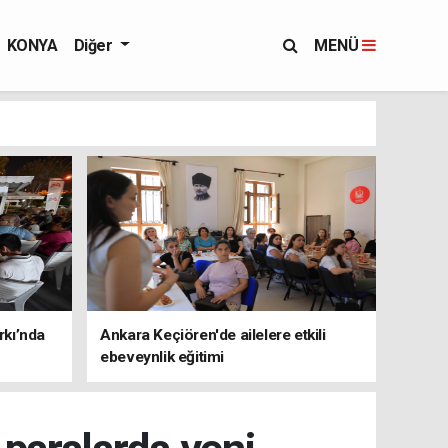
KONYA
Diğer
MENÜ
rkı’nda
Ankara Keçiören'de ailelere etkili
ebeveynlik eğitimi