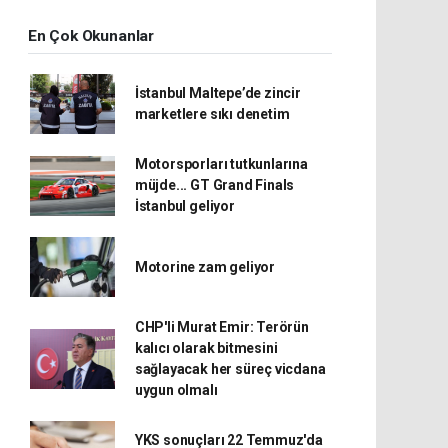
En Çok Okunanlar
İstanbul Maltepe’de zincir
marketlere sıkı denetim
Motorsporları tutkunlarına
müjde... GT Grand Finals
İstanbul geliyor
Motorine zam geliyor
CHP'li Murat Emir: Terörün
kalıcı olarak bitmesini
sağlayacak her süreç vicdana
uygun olmalı
YKS sonuçları 22 Temmuz'da