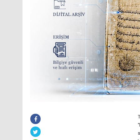
T
“
s