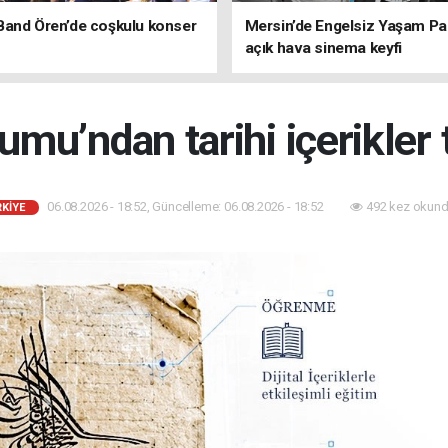
Band Ören’de coşkulu konser
Mersin’de Engelsiz Yaşam Pa
açık hava sinema keyfi
umu’ndan tarihi içerikler
06.08.2026 - 18:52, Güncelleme: 06.08.2026 - 18:52
492 kez okund
KİYE