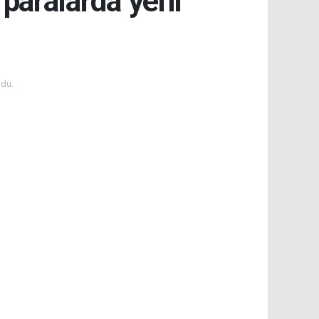
 paralarda yeni
du.