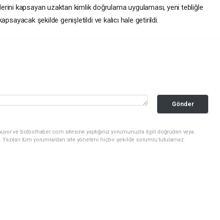
erini kapsayan uzaktan kimlik doğrulama uygulaması, yeni tebliğle
 kapsayacak şekilde genişletildi ve kalıcı hale getirildi.
Gönder
nuyor ve bolbolhaber.com sitesine yaptığınız yorumunuzla ilgili doğrudan veya
. Yazılan tüm yorumlardan site yönetimi hiçbir şekilde sorumlu tutulamaz.