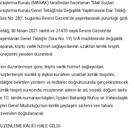
raştırma Kurulu (MASAK) tarafından hazırlanan “Mali Suçları
raştırma Kurulu Genel Tebliği’nde Değişiklik Yapılmasına Dair Tebliğ
Sıra No: 28)”, bugünkü Resmi Gazete’de yayımlanarak yürürlüğe girdi.
ebliğ, 30 Nisan 2021 tarihli ve 31470 sayılı Resmi Gazete’de
ayımlanan Genel Tebliğ’in (Sıra No: 19) 5/A maddesinde değişiklik
aparak, kripto varlık hizmet sağlayıcılarının uzaktan kimlik tespiti
üreçlerini yeniden düzenledi.
eni düzenlemeye göre, kripto varlık hizmet sağlayıcıları,
üşterileriyle sürekli iş ilişkisi kurarken uzaktan kimlik tespitini,
ebliğde belirtilen yöntem ve tedbirler doğrultusunda gerçekleştirecek.
imlik tespiti sürecinde, müşterinin adresi ile ad, soyad, doğum tarihi
e T.C. kimlik numarası bilgileri, İçişleri Bakanlığı Nüfus ve Vatandaşlık
şleri Genel Müdürlüğü’nün kimlik paylaşım sistemi veri tabanı
zerinden doğrulanacak.
DÜZENLEME KALICI HALE GELDİ