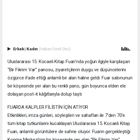
Erkek
|
Kadın
(Haberi Sesli Oku)
Uluslararası 15. Kocaeli Kitap Fuarı’nda yoğun ilgiyle karşılaşan
“Bir Fikrim Var” panosu, ziyaretçilerin duygu ve düşüncelerini
özgürce ifade ettiği anlamlı bir alan haline geldi. Fuar salonunun
bir köşesinde yer alan bu renkli pano, gün boyunca elden ele
dolaşan post-it kâğıtlarıyla dolup taştı
FUARDA KALPLER FİLİSTİN İÇİN ATIYOR
Etkinlikleri, imza günleri, söyleşileri ve sahafları ile 7’den 70’e
tüm kitap tutkunlarını kucaklayan Uluslararası 15. Kocaeli Kitap
Fuarı, anlamlı görüntülere de sahne oluyor. Fuarın gerçekleştiği
Kongre Merkezi’nin bir köşesinde yer alan “Bir Fikrim Var”