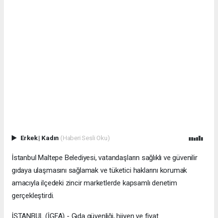
Erkek
|
Kadın
(Haberi Sesli Oku)
İstanbul Maltepe Belediyesi, vatandaşların sağlıklı ve güvenilir
gıdaya ulaşmasını sağlamak ve tüketici haklarını korumak
amacıyla ilçedeki zincir marketlerde kapsamlı denetim
gerçekleştirdi.
İSTANBUL (İGFA) - Gıda güvenliği, hijyen ve fiyat