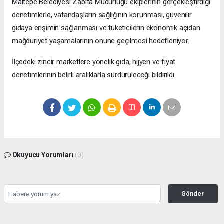
Maltepe Belediyesi Zabıta Müdürlüğü ekiplerinin gerçekleştirdiği
denetimlerle, vatandaşların sağlığının korunması, güvenilir
gıdaya erişimin sağlanması ve tüketicilerin ekonomik açıdan
mağduriyet yaşamalarının önüne geçilmesi hedefleniyor.
İlçedeki zincir marketlere yönelik gıda, hijyen ve fiyat
denetimlerinin belirli aralıklarla sürdürüleceği bildirildi.
Okuyucu Yorumları
(0)
Gönder
Yorum yazarak Topluluk Kuralları’nı kabul etmiş bulunuyor ve bolbolhaber.com
sitesine yaptığınız yorumunuzla ilgili doğrudan veya dolaylı tüm sorumluluğu tek