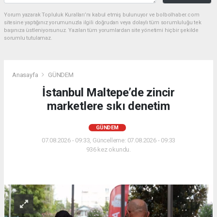
Yorum yazarak Topluluk Kuralları’nı kabul etmiş bulunuyor ve bolbolhaber.com
sitesine yaptığınız yorumunuzla ilgili doğrudan veya dolaylı tüm sorumluluğu tek
başınıza üstleniyorsunuz. Yazılan tüm yorumlardan site yönetimi hiçbir şekilde
sorumlu tutulamaz.
Anasayfa
GÜNDEM
İstanbul Maltepe’de zincir
marketlere sıkı denetim
GÜNDEM
07.08.2026 - 09:33, Güncelleme: 07.08.2026 - 09:33
936 kez okundu.