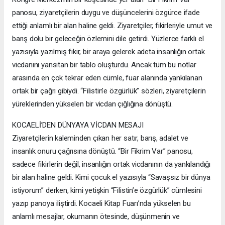
panosu, ziyaretçilerin duygu ve düşüncelerini özgürce ifade
ettiği anlamlı bir alan haline geldi. Ziyaretçiler, fikirleriyle umut ve
barış dolu bir geleceğin özlemini dile getirdi. Yüzlerce farklı el
yazısıyla yazılmış fikir, bir araya gelerek adeta insanlığın ortak
vicdanını yansıtan bir tablo oluşturdu. Ancak tüm bu notlar
arasında en çok tekrar eden cümle, fuar alanında yankılanan
ortak bir çağrı gibiydi. “Filistin’e özgürlük” sözleri, ziyaretçilerin
yüreklerinden yükselen bir vicdan çığlığına dönüştü.
KOCAELİ’DEN DÜNYAYA VİCDAN MESAJI
Ziyaretçilerin kaleminden çıkan her satır, barış, adalet ve
insanlık onuru çağrısına dönüştü. “Bir Fikrim Var” panosu,
sadece fikirlerin değil, insanlığın ortak vicdanının da yankılandığı
bir alan haline geldi. Kimi çocuk el yazısıyla “Savaşsız bir dünya
istiyorum” derken, kimi yetişkin “Filistin’e özgürlük” cümlesini
yazıp panoya iliştirdi. Kocaeli Kitap Fuarı’nda yükselen bu
anlamlı mesajlar, okumanın ötesinde, düşünmenin ve