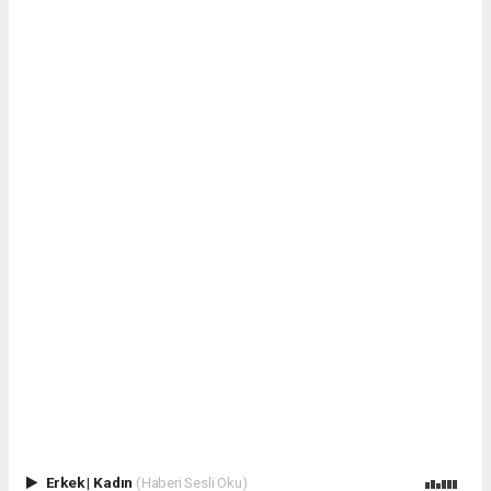
Erkek
|
Kadın
(Haberi Sesli Oku)