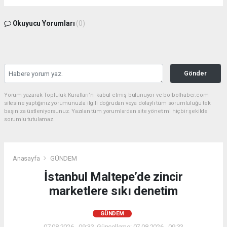
Okuyucu Yorumları
(0)
Gönder
Yorum yazarak Topluluk Kuralları’nı kabul etmiş bulunuyor ve bolbolhaber.com
sitesine yaptığınız yorumunuzla ilgili doğrudan veya dolaylı tüm sorumluluğu tek
başınıza üstleniyorsunuz. Yazılan tüm yorumlardan site yönetimi hiçbir şekilde
sorumlu tutulamaz.
Anasayfa
GÜNDEM
İstanbul Maltepe’de zincir
marketlere sıkı denetim
GÜNDEM
07.08.2026 - 09:33, Güncelleme: 07.08.2026 - 09:33