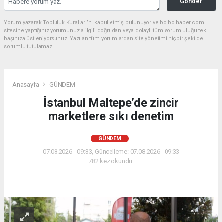
Gönder
Yorum yazarak Topluluk Kuralları’nı kabul etmiş bulunuyor ve bolbolhaber.com
sitesine yaptığınız yorumunuzla ilgili doğrudan veya dolaylı tüm sorumluluğu tek
başınıza üstleniyorsunuz. Yazılan tüm yorumlardan site yönetimi hiçbir şekilde
sorumlu tutulamaz.
Anasayfa
GÜNDEM
İstanbul Maltepe’de zincir
marketlere sıkı denetim
GÜNDEM
07.08.2026 - 09:33, Güncelleme: 07.08.2026 - 09:33
782 kez okundu.