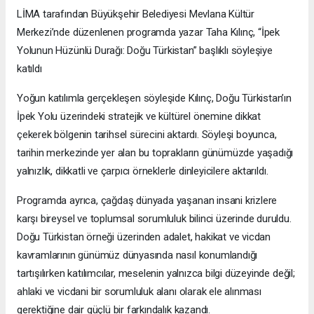
LİMA tarafından Büyükşehir Belediyesi Mevlana Kültür
Merkezi’nde düzenlenen programda yazar Taha Kılınç, “İpek
Yolunun Hüzünlü Durağı: Doğu Türkistan” başlıklı söyleşiye
katıldı
Yoğun katılımla gerçekleşen söyleşide Kılınç, Doğu Türkistan’ın
İpek Yolu üzerindeki stratejik ve kültürel önemine dikkat
çekerek bölgenin tarihsel sürecini aktardı. Söyleşi boyunca,
tarihin merkezinde yer alan bu toprakların günümüzde yaşadığı
yalnızlık, dikkatli ve çarpıcı örneklerle dinleyicilere aktarıldı.
Programda ayrıca, çağdaş dünyada yaşanan insani krizlere
karşı bireysel ve toplumsal sorumluluk bilinci üzerinde duruldu.
Doğu Türkistan örneği üzerinden adalet, hakikat ve vicdan
kavramlarının günümüz dünyasında nasıl konumlandığı
tartışılırken katılımcılar, meselenin yalnızca bilgi düzeyinde değil;
ahlaki ve vicdani bir sorumluluk alanı olarak ele alınması
gerektiğine dair güçlü bir farkındalık kazandı.