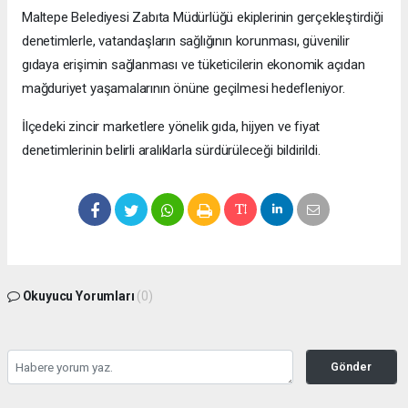
Maltepe Belediyesi Zabıta Müdürlüğü ekiplerinin gerçekleştirdiği
denetimlerle, vatandaşların sağlığının korunması, güvenilir
gıdaya erişimin sağlanması ve tüketicilerin ekonomik açıdan
mağduriyet yaşamalarının önüne geçilmesi hedefleniyor.
İlçedeki zincir marketlere yönelik gıda, hijyen ve fiyat
denetimlerinin belirli aralıklarla sürdürüleceği bildirildi.
Okuyucu Yorumları
(0)
Gönder
Yorum yazarak Topluluk Kuralları’nı kabul etmiş bulunuyor ve bolbolhaber.com