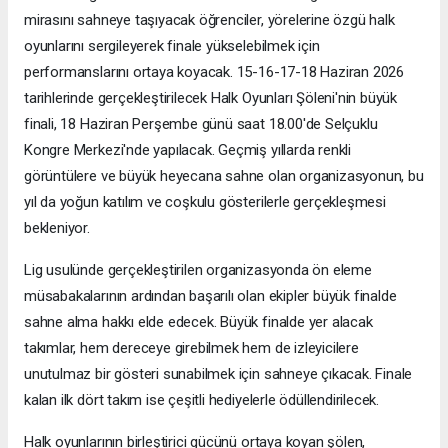
mirasını sahneye taşıyacak öğrenciler, yörelerine özgü halk
oyunlarını sergileyerek finale yükselebilmek için
performanslarını ortaya koyacak. 15-16-17-18 Haziran 2026
tarihlerinde gerçekleştirilecek Halk Oyunları Şöleni'nin büyük
finali, 18 Haziran Perşembe günü saat 18.00'de Selçuklu
Kongre Merkezi'nde yapılacak. Geçmiş yıllarda renkli
görüntülere ve büyük heyecana sahne olan organizasyonun, bu
yıl da yoğun katılım ve coşkulu gösterilerle gerçekleşmesi
bekleniyor.
Lig usulünde gerçekleştirilen organizasyonda ön eleme
müsabakalarının ardından başarılı olan ekipler büyük finalde
sahne alma hakkı elde edecek. Büyük finalde yer alacak
takımlar, hem dereceye girebilmek hem de izleyicilere
unutulmaz bir gösteri sunabilmek için sahneye çıkacak. Finale
kalan ilk dört takım ise çeşitli hediyelerle ödüllendirilecek.
Halk oyunlarının birleştirici gücünü ortaya koyan şölen,