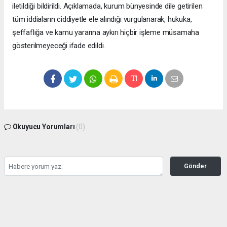
iletildiği bildirildi. Açıklamada, kurum bünyesinde dile getirilen
tüm iddiaların ciddiyetle ele alındığı vurgulanarak, hukuka,
şeffaflığa ve kamu yararına aykırı hiçbir işleme müsamaha
gösterilmeyeceği ifade edildi.
Okuyucu Yorumları
(0)
Gönder
Yorum yazarak Topluluk Kuralları’nı kabul etmiş bulunuyor ve bolbolhaber.com
sitesine yaptığınız yorumunuzla ilgili doğrudan veya dolaylı tüm sorumluluğu tek
başınıza üstleniyorsunuz. Yazılan tüm yorumlardan site yönetimi hiçbir şekilde
sorumlu tutulamaz.