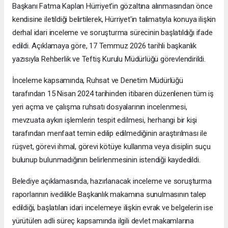
Başkanı Fatma Kaplan Hürriyet'in gözaltına alınmasından önce
kendisine iletildiği belirtilerek, Hürriyet'in talimatıyla konuya ilişkin
derhal idari inceleme ve soruşturma sürecinin başlatıldığı ifade
edildi. Açıklamaya göre, 17 Temmuz 2026 tarihli başkanlık
yazısıyla Rehberlik ve Teftiş Kurulu Müdürlüğü görevlendirildi.
İnceleme kapsamında, Ruhsat ve Denetim Müdürlüğü
tarafından 15 Nisan 2024 tarihinden itibaren düzenlenen tüm iş
yeri açma ve çalışma ruhsatı dosyalarının incelenmesi,
mevzuata aykırı işlemlerin tespit edilmesi, herhangi bir kişi
tarafından menfaat temin edilip edilmediğinin araştırılması ile
rüşvet, görevi ihmal, görevi kötüye kullanma veya disiplin suçu
bulunup bulunmadığının belirlenmesinin istendiği kaydedildi.
Belediye açıklamasında, hazırlanacak inceleme ve soruşturma
raporlarının ivedilikle Başkanlık makamına sunulmasının talep
edildiği, başlatılan idari incelemeye ilişkin evrak ve belgelerin ise
yürütülen adli süreç kapsamında ilgili devlet makamlarına