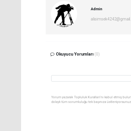
Admin
alisimsek4242@gmail
Okuyucu Yorumları
(0)
Yorum yazarak Topluluk Kuralları’nı kabul etmiş bulu
dolaylı tüm sorumluluğu tek başınıza üstleniyorsunuz