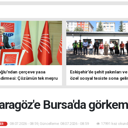
oğlu'ndan çerçeve yasa
Eskişehir’de şehit yakınları ve
ndirmesi: Çözümün tek meşru
özel sosyal tesiste sona geli
TBMM'dir
aragöz'e Bursa'da görkeml
08.07.2026 - 08:59, Güncelleme: 08.07.2026 - 08:59
17991 kez okund
ER