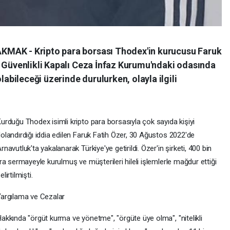
MAK - Kripto para borsası Thodex'in kurucusu Faruk
k Güvenlikli Kapalı Ceza İnfaz Kurumu'ndaki odasında
labileceği üzerinde durulurken, olayla ilgili
urduğu Thodex isimli kripto para borsasıyla çok sayıda kişiyi
olandırdığı iddia edilen Faruk Fatih Özer, 30 Ağustos 2022'de
rnavutluk'ta yakalanarak Türkiye'ye getirildi. Özer'in şirketi, 400 bin
ira sermayeyle kurulmuş ve müşterileri hileli işlemlerle mağdur ettiği
elirtilmişti.
argılama ve Cezalar
akkında "örgüt kurma ve yönetme", "örgüte üye olma", "nitelikli