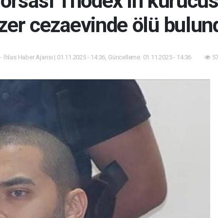
Borsası Thodex’in kurucus
zer cezaevinde ölü bulun
- İhlas Haber Ajansı | 01.11.2025 - 14:36, Güncelleme: 01.11.2025 - 14:36
57