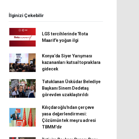
İlginizi Çekebilir
LGS tercihlerinde 'Rota
Maarif'e yoğun ilgi
Konya’da Siyer Yarışması
kazananları kutsal topraklara
gidecek
Tutuklanan Üsküdar Belediye
Başkanı Sinem Dedetaş
görevden uzaklaştırıldı
Kılıçdaroğlu'ndan çerçeve
yasa değerlendirmesi:
Çözümün tek meşru adresi
TBMM'dir