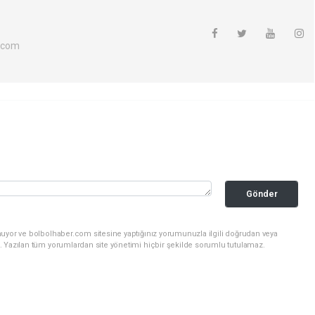
.com
Gönder
nuyor ve bolbolhaber.com sitesine yaptığınız yorumunuzla ilgili doğrudan veya
. Yazılan tüm yorumlardan site yönetimi hiçbir şekilde sorumlu tutulamaz.