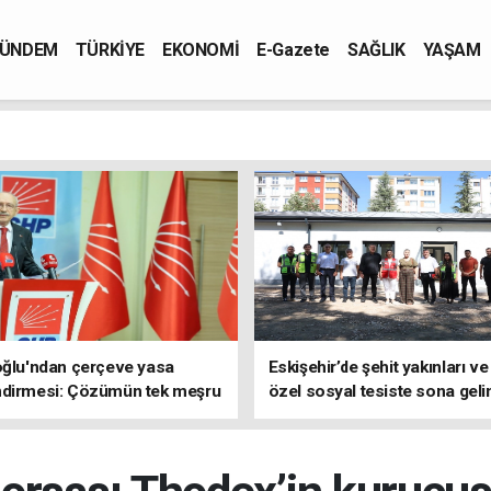
ÜNDEM
TÜRKİYE
EKONOMİ
E-Gazete
SAĞLIK
YAŞAM
oğlu'ndan çerçeve yasa
Eskişehir’de şehit yakınları ve
ndirmesi: Çözümün tek meşru
özel sosyal tesiste sona geli
TBMM'dir