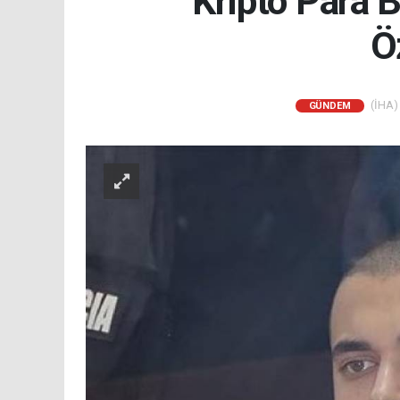
Kripto Para 
Ö
(İHA) 
GÜNDEM