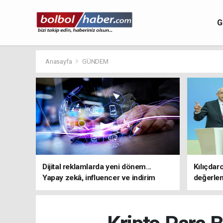
G
Anasayfa
GÜNDEM
Dijital reklamlarda yeni dönem...
Kılıçdar
Yapay zekâ, influencer ve indirim
değerle
kampanyalarına sıkı kurallar
adresi 