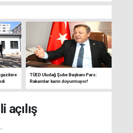
 gazilere
TÜED Uludağ Şube Başkanı Pars:
ndi
Rakamlar karın doyurmuyor!
i açılış
u.