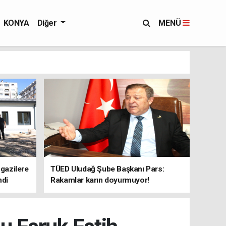
KONYA
Diğer
MENÜ
 gazilere
TÜED Uludağ Şube Başkanı Pars:
ndi
Rakamlar karın doyurmuyor!