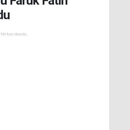
u Faruk Fatih
du
18+ kez okundu.