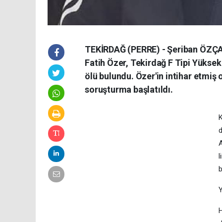
TEKİRDAĞ (PERRE) - Şeriban ÖZÇAK
Fatih Özer, Tekirdağ F Tipi Yükse
ölü bulundu. Özer'in intihar etmiş o
soruşturma başlatıldı.
K
d
A
l
b
Y
H