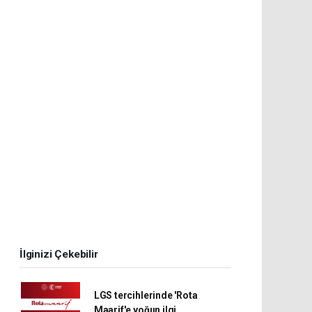
İlginizi Çekebilir
LGS tercihlerinde 'Rota
Maarif'e yoğun ilgi