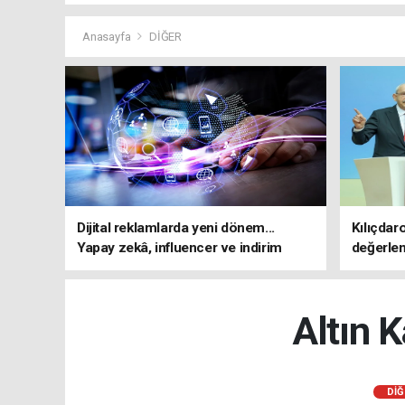
Anasayfa
DİĞER
Dijital reklamlarda yeni dönem...
Kılıçdar
Yapay zekâ, influencer ve indirim
değerle
kampanyalarına sıkı kurallar
adresi 
Altın K
DİĞ