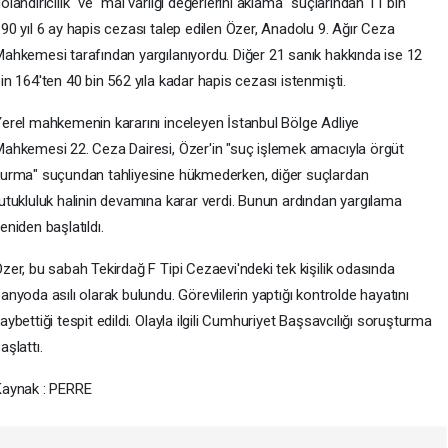
olandırıcılık" ve "mal varlığı değerlerini aklama" suçlarından 11 bin
90 yıl 6 ay hapis cezası talep edilen Özer, Anadolu 9. Ağır Ceza
ahkemesi tarafından yargılanıyordu. Diğer 21 sanık hakkında ise 12
in 164'ten 40 bin 562 yıla kadar hapis cezası istenmişti.
erel mahkemenin kararını inceleyen İstanbul Bölge Adliye
ahkemesi 22. Ceza Dairesi, Özer'in "suç işlemek amacıyla örgüt
urma" suçundan tahliyesine hükmederken, diğer suçlardan
utukluluk halinin devamına karar verdi. Bunun ardından yargılama
eniden başlatıldı.
zer, bu sabah Tekirdağ F Tipi Cezaevi'ndeki tek kişilik odasında
anyoda asılı olarak bulundu. Görevlilerin yaptığı kontrolde hayatını
aybettiği tespit edildi. Olayla ilgili Cumhuriyet Başsavcılığı soruşturma
aşlattı.
Kaynak : PERRE