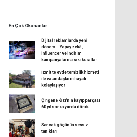
En Çok Okunanlar
Dijital reklamlarda yeni
dönem... Yapay zekâ,
influencer ve indirim
kampanyalarına sıkı kurallar
İzmit'te evde temizlik hizmeti
ile vatandaşların hayatı
kolaylaşıyor
Çingene Kızı’nın kayıp parçası
60 yıl sonra yurda döndü
Sancak göçünün sessiz
tanıkları