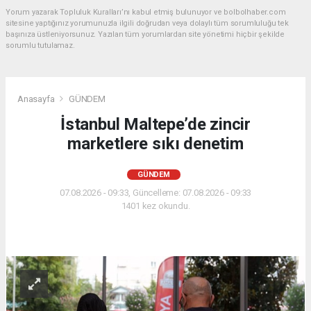
Yorum yazarak Topluluk Kuralları’nı kabul etmiş bulunuyor ve bolbolhaber.com
sitesine yaptığınız yorumunuzla ilgili doğrudan veya dolaylı tüm sorumluluğu tek
başınıza üstleniyorsunuz. Yazılan tüm yorumlardan site yönetimi hiçbir şekilde
sorumlu tutulamaz.
Anasayfa
GÜNDEM
İstanbul Maltepe’de zincir
marketlere sıkı denetim
GÜNDEM
07.08.2026 - 09:33, Güncelleme: 07.08.2026 - 09:33
1401 kez okundu.