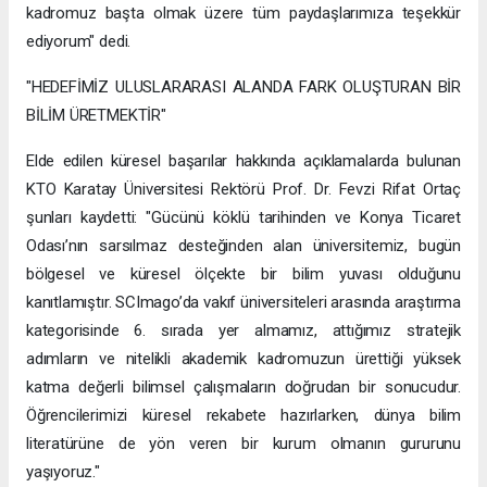
kadromuz başta olmak üzere tüm paydaşlarımıza teşekkür
ediyorum" dedi.
"HEDEFİMİZ ULUSLARARASI ALANDA FARK OLUŞTURAN BİR
BİLİM ÜRETMEKTİR"
Elde edilen küresel başarılar hakkında açıklamalarda bulunan
KTO Karatay Üniversitesi Rektörü Prof. Dr. Fevzi Rifat Ortaç
şunları kaydetti: "Gücünü köklü tarihinden ve Konya Ticaret
Odası’nın sarsılmaz desteğinden alan üniversitemiz, bugün
bölgesel ve küresel ölçekte bir bilim yuvası olduğunu
kanıtlamıştır. SCImago’da vakıf üniversiteleri arasında araştırma
kategorisinde 6. sırada yer almamız, attığımız stratejik
adımların ve nitelikli akademik kadromuzun ürettiği yüksek
katma değerli bilimsel çalışmaların doğrudan bir sonucudur.
Öğrencilerimizi küresel rekabete hazırlarken, dünya bilim
literatürüne de yön veren bir kurum olmanın gururunu
yaşıyoruz."