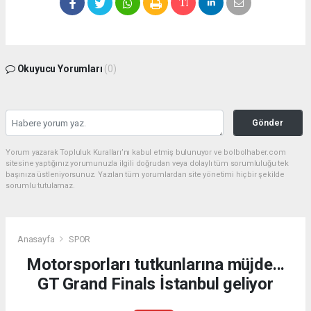
Okuyucu Yorumları
(0)
Gönder
Yorum yazarak Topluluk Kuralları’nı kabul etmiş bulunuyor ve bolbolhaber.com
sitesine yaptığınız yorumunuzla ilgili doğrudan veya dolaylı tüm sorumluluğu tek
başınıza üstleniyorsunuz. Yazılan tüm yorumlardan site yönetimi hiçbir şekilde
sorumlu tutulamaz.
Anasayfa
SPOR
Motorsporları tutkunlarına müjde...
GT Grand Finals İstanbul geliyor