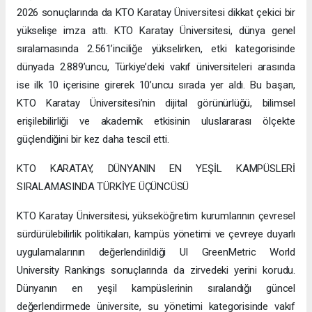
2026 sonuçlarında da KTO Karatay Üniversitesi dikkat çekici bir
yükselişe imza attı. KTO Karatay Üniversitesi, dünya genel
sıralamasında 2.561’inciliğe yükselirken, etki kategorisinde
dünyada 2.889’uncu, Türkiye’deki vakıf üniversiteleri arasında
ise ilk 10 içerisine girerek 10’uncu sırada yer aldı. Bu başarı,
KTO Karatay Üniversitesi’nin dijital görünürlüğü, bilimsel
erişilebilirliği ve akademik etkisinin uluslararası ölçekte
güçlendiğini bir kez daha tescil etti.
KTO KARATAY, DÜNYANIN EN YEŞİL KAMPÜSLERİ
SIRALAMASINDA TÜRKİYE ÜÇÜNCÜSÜ
KTO Karatay Üniversitesi, yükseköğretim kurumlarının çevresel
sürdürülebilirlik politikaları, kampüs yönetimi ve çevreye duyarlı
uygulamalarının değerlendirildiği UI GreenMetric World
University Rankings sonuçlarında da zirvedeki yerini korudu.
Dünyanın en yeşil kampüslerinin sıralandığı güncel
değerlendirmede üniversite, su yönetimi kategorisinde vakıf