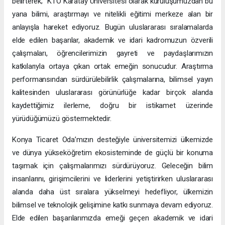
belirterek; "KTO Karatay Üniversitesi olarak kuruluşumuzdan bu
yana bilimi, araştırmayı ve nitelikli eğitimi merkeze alan bir
anlayışla hareket ediyoruz. Bugün uluslararası sıralamalarda
elde edilen başarılar, akademik ve idari kadromuzun özverili
çalışmaları, öğrencilerimizin gayreti ve paydaşlarımızın
katkılarıyla ortaya çıkan ortak emeğin sonucudur. Araştırma
performansından sürdürülebilirlik çalışmalarına, bilimsel yayın
kalitesinden uluslararası görünürlüğe kadar birçok alanda
kaydettiğimiz ilerleme, doğru bir istikamet üzerinde
yürüdüğümüzü göstermektedir.
Konya Ticaret Oda’mızın desteğiyle üniversitemizi ülkemizde
ve dünya yükseköğretim ekosisteminde de güçlü bir konuma
taşımak için çalışmalarımızı sürdürüyoruz. Geleceğin bilim
insanlarını, girişimcilerini ve liderlerini yetiştirirken uluslararası
alanda daha üst sıralara yükselmeyi hedefliyor, ülkemizin
bilimsel ve teknolojik gelişimine katkı sunmaya devam ediyoruz.
Elde edilen başarılarımızda emeği geçen akademik ve idari