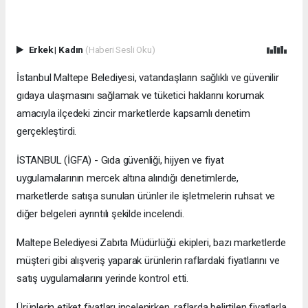
Erkek
|
Kadın
(Haberi Sesli Oku)
İstanbul Maltepe Belediyesi, vatandaşların sağlıklı ve güvenilir
gıdaya ulaşmasını sağlamak ve tüketici haklarını korumak
amacıyla ilçedeki zincir marketlerde kapsamlı denetim
gerçekleştirdi.
İSTANBUL (İGFA) - Gıda güvenliği, hijyen ve fiyat
uygulamalarının mercek altına alındığı denetimlerde,
marketlerde satışa sunulan ürünler ile işletmelerin ruhsat ve
diğer belgeleri ayrıntılı şekilde incelendi.
Maltepe Belediyesi Zabıta Müdürlüğü ekipleri, bazı marketlerde
müşteri gibi alışveriş yaparak ürünlerin raflardaki fiyatlarını ve
satış uygulamalarını yerinde kontrol etti.
Ürünlerin etiket fiyatları incelenirken, raflarda belirtilen fiyatlarla