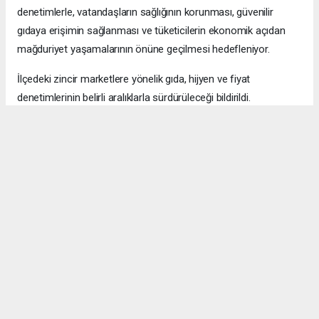
denetimlerle, vatandaşların sağlığının korunması, güvenilir
gıdaya erişimin sağlanması ve tüketicilerin ekonomik açıdan
mağduriyet yaşamalarının önüne geçilmesi hedefleniyor.
İlçedeki zincir marketlere yönelik gıda, hijyen ve fiyat
denetimlerinin belirli aralıklarla sürdürüleceği bildirildi.
Okuyucu Yorumları
(0)
Gönder
Yorum yazarak Topluluk Kuralları’nı kabul etmiş bulunuyor ve bolbolhaber.com
sitesine yaptığınız yorumunuzla ilgili doğrudan veya dolaylı tüm sorumluluğu tek