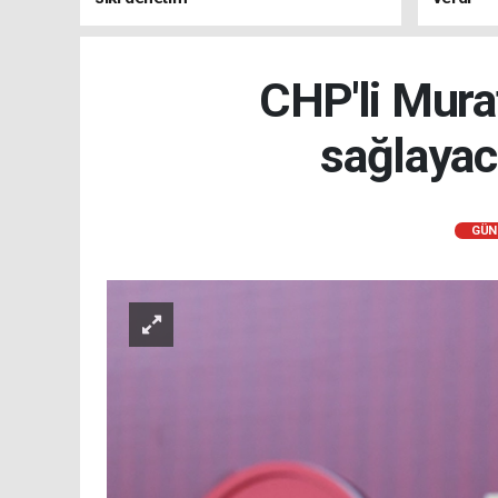
CHP'li Murat
sağlayac
GÜN