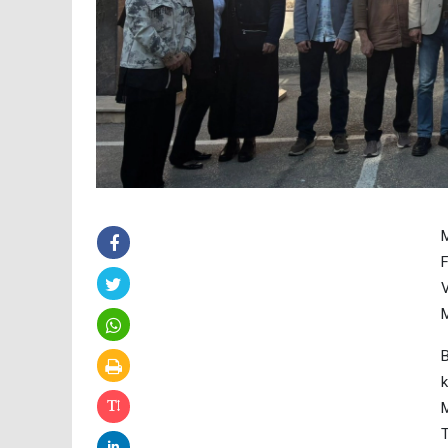
M
F
V
M
B
k
M
T