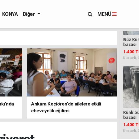
KONYA
Diğer
MENÜ
rkı’nda
Ankara Keçiören'de ailelere etkili
ebeveynlik eğitimi