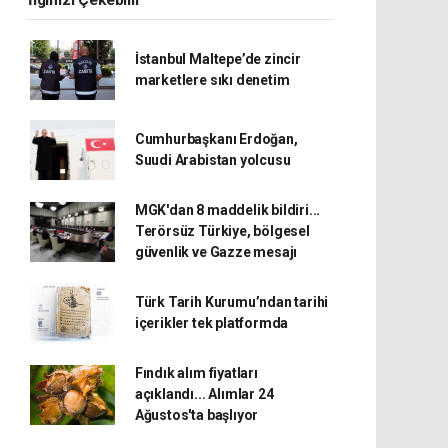
İlginizi Çekebilir
İstanbul Maltepe’de zincir
marketlere sıkı denetim
Cumhurbaşkanı Erdoğan,
Suudi Arabistan yolcusu
MGK'dan 8 maddelik bildiri...
Terörsüz Türkiye, bölgesel
güvenlik ve Gazze mesajı
Türk Tarih Kurumu’ndan tarihi
içerikler tek platformda
Fındık alım fiyatları
açıklandı... Alımlar 24
Ağustos'ta başlıyor