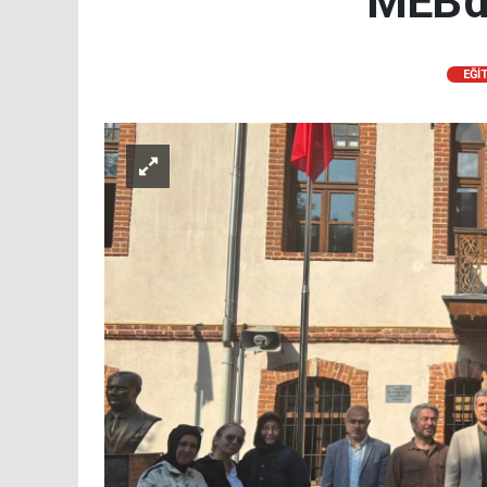
MEB'de
EĞİ