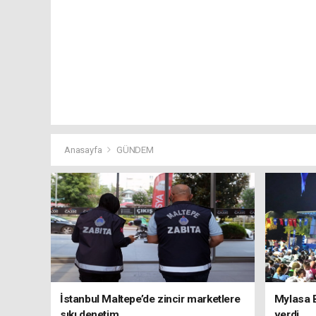
Anasayfa
GÜNDEM
İstanbul Maltepe’de zincir marketlere
Mylasa 
sıkı denetim
verdi