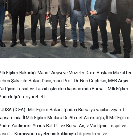
illî Eğitim Bakanlığı Maarif Arşivi ve Müzeler Daire Başkanı Muzaffer
ehmi Şakar ile Bakan Danışmanı Prof. Dr. Nuri Güçtekin, MEB Arşiv
arlığının Tespit ve Tasnifi işlemleri kapsamında Bursa İl Millî Eğitim
üdürlüğü’nü ziyaret etti.
URSA (İGFA)- Milli Eğitim Bakanlığı'ndan Bursa'ya yapılan ziyaret
apsamında İl Milli Eğitim Müdürü Dr. Ahmet Alireisoğlu, İl Millî Eğitim
üdür Yardımcısı Yunus BULUT ve Bursa Arşiv Varlığının Tespit ve
asnif İl Komisyonu üyelerinin katılımıyla bilgilendirme ve