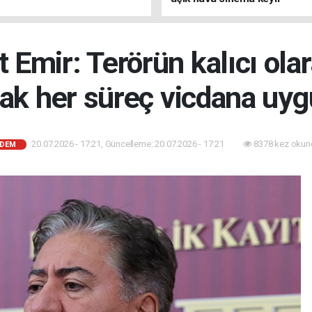
 Emir: Terörün kalıcı ola
ak her süreç vicdana uyg
20.07.2026 - 17:21, Güncelleme: 20.07.2026 - 17:21
8378 kez okun
DEM