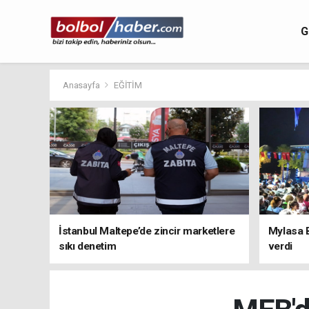
G
Anasayfa
EĞİTİM
İstanbul Maltepe’de zincir marketlere
Mylasa 
sıkı denetim
verdi