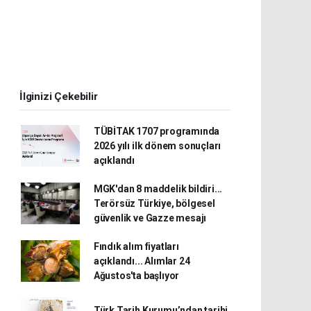
İlginizi Çekebilir
TÜBİTAK 1707 programında
2026 yılı ilk dönem sonuçları
açıklandı
MGK'dan 8 maddelik bildiri...
Terörsüz Türkiye, bölgesel
güvenlik ve Gazze mesajı
Fındık alım fiyatları
açıklandı... Alımlar 24
Ağustos'ta başlıyor
Türk Tarih Kurumu’ndan tarihi