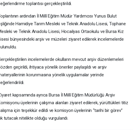
eğerlendirme toplantısı gerçekleştirildi.
oplantının ardından İl Millî Eğitim Müdür Yardımcısı Yunus Bulut
şliğinde Hamidiye Tarım Mesleki ve Teknik Anadolu Lisesi, Tophane
esleki ve Teknik Anadolu Lisesi, Hocailyas Ortaokulu ve Bursa Kız
isesi bünyesindeki arşiv ve müzeleri ziyaret edilerek incelemelerde
ulunuldu.
erçekleştirilen incelemelerde okulların mevcut arşiv düzenlemeleri
özden geçirildi, ihtiyaca yönelik öneriler paylaşıldı ve arşiv
ateryallerinin korunmasına yönelik uygulamalar yerinde
eğerlendirildi.
iyaret kapsamında ayrıca Bursa İl Millî Eğitim Müdürlüğü Arşiv
omisyonu üyelerinin çalışma alanları ziyaret edilerek, yürüttükleri titiz
alışma için teşekkür edildi ve komisyon üyelerinin “tarihi bir görev”
ık tutacak nitelikte olduğu vurgulandı.