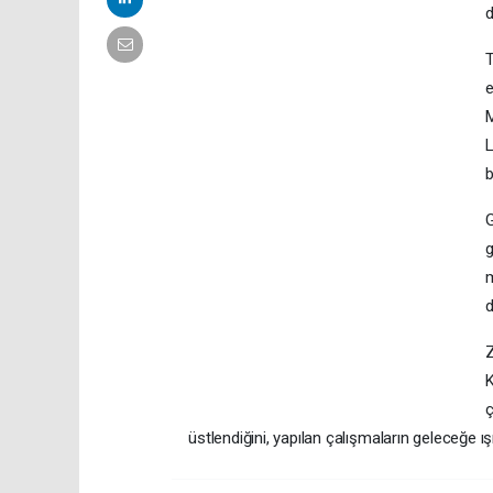
d
T
e
M
L
b
G
g
m
d
Z
K
ç
üstlendiğini, yapılan çalışmaların geleceğe ış