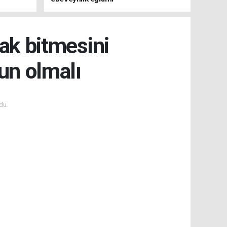
rak bitmesini
un olmalı
du.