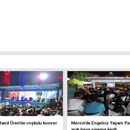
Band Ören’de coşkulu konser
Mersin’de Engelsiz Yaşam Pa
açık hava sinema keyfi