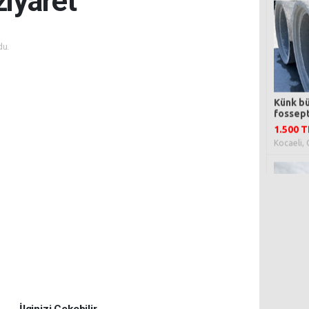
ziyaret
du.