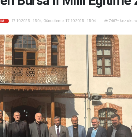
n Bursa İl Milli Eğitim'e 
17.10.2025 - 15:04, Güncelleme: 17.10.2025 - 15:04
7467+ kez okun
TİM