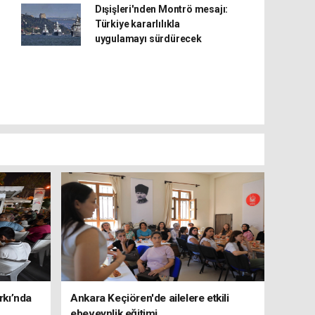
Dışişleri'nden Montrö mesajı:
Türkiye kararlılıkla
uygulamayı sürdürecek
rkı’nda
Ankara Keçiören'de ailelere etkili
ebeveynlik eğitimi