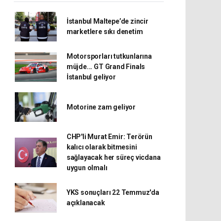
İstanbul Maltepe’de zincir
marketlere sıkı denetim
Motorsporları tutkunlarına
müjde... GT Grand Finals
İstanbul geliyor
Motorine zam geliyor
CHP'li Murat Emir: Terörün
kalıcı olarak bitmesini
sağlayacak her süreç vicdana
uygun olmalı
YKS sonuçları 22 Temmuz'da
açıklanacak