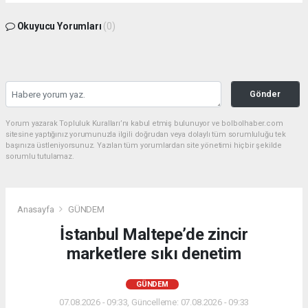
Okuyucu Yorumları
(0)
Gönder
Yorum yazarak Topluluk Kuralları’nı kabul etmiş bulunuyor ve bolbolhaber.com
sitesine yaptığınız yorumunuzla ilgili doğrudan veya dolaylı tüm sorumluluğu tek
başınıza üstleniyorsunuz. Yazılan tüm yorumlardan site yönetimi hiçbir şekilde
sorumlu tutulamaz.
Anasayfa
GÜNDEM
İstanbul Maltepe’de zincir
marketlere sıkı denetim
GÜNDEM
07.08.2026 - 09:33, Güncelleme: 07.08.2026 - 09:33