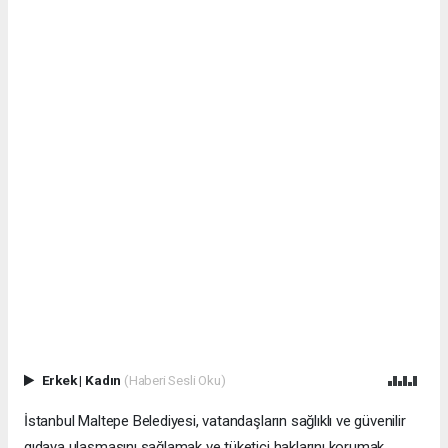
Erkek
|
Kadın
(Haberi Sesli Oku)
İstanbul Maltepe Belediyesi, vatandaşların sağlıklı ve güvenilir
gıdaya ulaşmasını sağlamak ve tüketici haklarını korumak