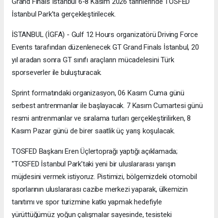
Grand Finals İstanbul 6-8 Kasım 2026 tarihlerinde TOSFED
İstanbul Park’ta gerçekleştirilecek.
İSTANBUL (İGFA) - Gulf 12 Hours organizatörü Driving Force
Events tarafından düzenlenecek GT Grand Finals İstanbul, 20
yıl aradan sonra GT sınıfı araçların mücadelesini Türk
sporseverler ile buluşturacak.
Sprint formatındaki organizasyon, 06 Kasım Cuma günü
serbest antrenmanlar ile başlayacak. 7 Kasım Cumartesi günü
resmi antrenmanlar ve sıralama turları gerçekleştirilirken, 8
Kasım Pazar günü de birer saatlik üç yarış koşulacak.
TOSFED Başkanı Eren Üçlertoprağı yaptığı açıklamada;
"TOSFED İstanbul Park’taki yeni bir uluslararası yarışın
müjdesini vermek istiyoruz. Pistimizi, bölgemizdeki otomobil
sporlarının uluslararası cazibe merkezi yaparak, ülkemizin
tanıtımı ve spor turizmine katkı yapmak hedefiyle
yürüttüğümüz yoğun çalışmalar sayesinde, tesisteki