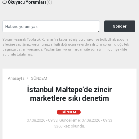
Okuyucu Yorumları
(0)
Gönder
Yorum yazarak Topluluk Kuralları’nı kabul etmiş bulunuyor ve bolbolhaber.com
sitesine yaptığınız yorumunuzla ilgili doğrudan veya dolaylı tüm sorumluluğu tek
başınıza üstleniyorsunuz. Yazılan tüm yorumlardan site yönetimi hiçbir şekilde
sorumlu tutulamaz.
Anasayfa
GÜNDEM
İstanbul Maltepe’de zincir
marketlere sıkı denetim
GÜNDEM
07.08.2026 - 09:33, Güncelleme: 07.08.2026 - 09:33
3363 kez okundu.