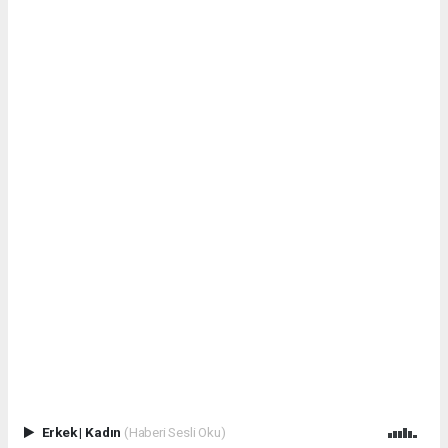
Erkek
|
Kadın
(Haberi Sesli Oku)