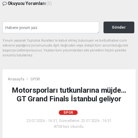
Okuyucu Yorumları
(0)
Gönder
Yorum yazarak Topluluk Kuralları’nı kabul etmiş bulunuyor ve bolbolhaber.com
sitesine yaptığınız yorumunuzla ilgili doğrudan veya dolaylı tüm sorumluluğu tek
başınıza üstleniyorsunuz. Yazılan tüm yorumlardan site yönetimi hiçbir şekilde
sorumlu tutulamaz.
Anasayfa
SPOR
Motorsporları tutkunlarına müjde...
GT Grand Finals İstanbul geliyor
SPOR
23.07.2026 - 16:31, Güncelleme: 23.07.2026 - 16:31
8738 kez okundu.