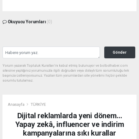
Okuyucu Yorumları
(0)
Gönder
Yorum yazarak Topluluk Kuralları’nı kabul etmiş bulunuyor ve bolbolhaber.com
sitesine yaptığınız yorumunuzla ilgili doğrudan veya dolaylı tüm sorumluluğu tek
başınıza üstleniyorsunuz. Yazılan tüm yorumlardan site yönetimi hiçbir şekilde
sorumlu tutulamaz.
Anasayfa
TÜRKİYE
Dijital reklamlarda yeni dönem...
Yapay zekâ, influencer ve indirim
kampanyalarına sıkı kurallar