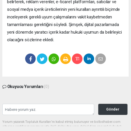
belirterek, reklam verenler, e-ticaret platformları, satıcılar ve
sosyal medya içerik üreticilerinin yeni kuralları ayrıntılı biçimde
inceleyerek gerekli uyum çalışmalarını vakit kaybetmeden
tamamlaması gerektiğini söyledi. Şimşek, dijital pazarlamada
yeni dönemde yaratıcı içerik kadar hukuki uyumun da belirleyici
olacağını sözlerine ekledi.
Okuyucu Yorumları
(0)
Gönder
Yorum yazarak Topluluk Kuralları’nı kabul etmiş bulunuyor ve bolbolhaber.com
sitesine yaptığınız yorumunuzla ilgili doğrudan veya dolaylı tüm sorumluluğu tek