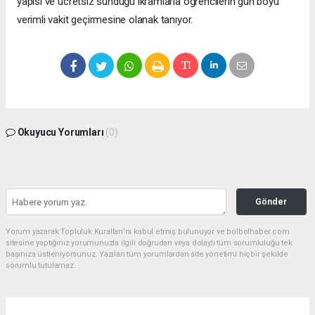
yapısı ve ücretsiz sunduğu ikramlarla öğrencilerin gün boyu
verimli vakit geçirmesine olanak tanıyor.
Okuyucu Yorumları
(0)
Gönder
Yorum yazarak Topluluk Kuralları’nı kabul etmiş bulunuyor ve bolbolhaber.com
sitesine yaptığınız yorumunuzla ilgili doğrudan veya dolaylı tüm sorumluluğu tek
başınıza üstleniyorsunuz. Yazılan tüm yorumlardan site yönetimi hiçbir şekilde
sorumlu tutulamaz.