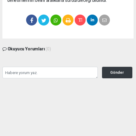
denetimlerinin belirli aralıklarla sürdürüleceği bildirildi.
Okuyucu Yorumları
(0)
Gönder
Yorum yazarak Topluluk Kuralları’nı kabul etmiş bulunuyor ve bolbolhaber.com
sitesine yaptığınız yorumunuzla ilgili doğrudan veya dolaylı tüm sorumluluğu tek
başınıza üstleniyorsunuz. Yazılan tüm yorumlardan site yönetimi hiçbir şekilde
sorumlu tutulamaz.
haber paketi
haber scripti
haber yazılımı