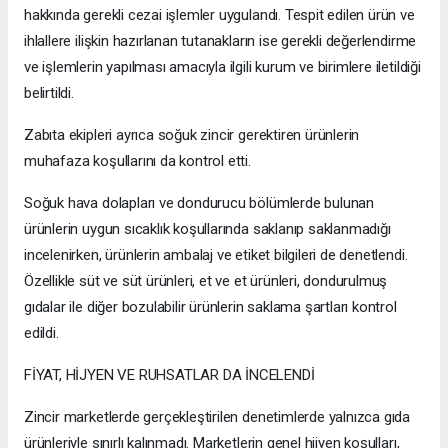
hakkında gerekli cezai işlemler uygulandı. Tespit edilen ürün ve
ihlallere ilişkin hazırlanan tutanakların ise gerekli değerlendirme
ve işlemlerin yapılması amacıyla ilgili kurum ve birimlere iletildiği
belirtildi.
Zabıta ekipleri ayrıca soğuk zincir gerektiren ürünlerin
muhafaza koşullarını da kontrol etti.
Soğuk hava dolapları ve dondurucu bölümlerde bulunan
ürünlerin uygun sıcaklık koşullarında saklanıp saklanmadığı
incelenirken, ürünlerin ambalaj ve etiket bilgileri de denetlendi.
Özellikle süt ve süt ürünleri, et ve et ürünleri, dondurulmuş
gıdalar ile diğer bozulabilir ürünlerin saklama şartları kontrol
edildi.
FİYAT, HİJYEN VE RUHSATLAR DA İNCELENDİ
Zincir marketlerde gerçekleştirilen denetimlerde yalnızca gıda
ürünleriyle sınırlı kalınmadı. Marketlerin genel hijyen koşulları,