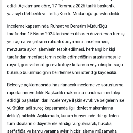
edildi. Açıklamaya göre, 17 Temmuz 2026 tarihli başkanlık
yazısıyla Rehberlik ve Teftiş Kurulu Müdürlüğü görevlendirildi.
İnceleme kapsamında, Ruhsat ve Denetim Müdürlüğü
tarafından 15 Nisan 2024 tarihinden itibaren düzenlenen tüm iş
yeri açma ve çalışma ruhsatı dosyalarının incelenmesi,
mevzuata aykırı işlemlerin tespit edilmesi, herhangi bir kişi
tarafından menfaat temin edilip edilmediğinin araştırılması ile
rüşvet, görevi ihmal, görevi kötüye kullanma veya disiplin suçu
bulunup bulunmadığının belirlenmesinin istendiği kaydedildi.
Belediye açıklamasında, hazırlanacak inceleme ve soruşturma
raporlarının ivedilikle Başkanlık makamına sunulmasının talep
edildiği, başlatılan idari incelemeye ilişkin evrak ve belgelerin ise
yürütülen adli süreç kapsamında ilgili devlet makamlarına
iletildiği bildirildi. Açıklamada, kurum bünyesinde dile getirilen
tüm iddiaların ciddiyetle ele alındığı vurgulanarak, hukuka,
şeffaflığa ve kamu yararına aykırı hiçbir işleme müsamaha