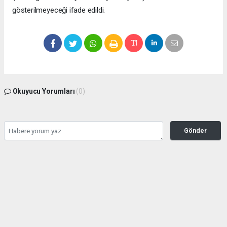
gösterilmeyeceği ifade edildi.
Okuyucu Yorumları
(0)
Gönder
Yorum yazarak Topluluk Kuralları’nı kabul etmiş bulunuyor ve bolbolhaber.com
sitesine yaptığınız yorumunuzla ilgili doğrudan veya dolaylı tüm sorumluluğu tek
başınıza üstleniyorsunuz. Yazılan tüm yorumlardan site yönetimi hiçbir şekilde
sorumlu tutulamaz.